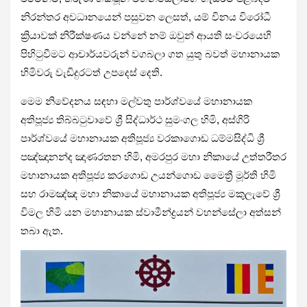
නිරන්තර අවධානයෙන් පසුවන ලෙසත්, යම් විනය විරෝධී
ක්‍රියාවක් නිරීක්ෂණය වන්නේ නම් ඔවුන් ආයති සංවරයෙහි
පිහිටුවීමට ආචාර්යවරුන් වගබලා ගත යුතු බවත් මහානායක
හිමිවරු වැඩිදුරටත් උපදෙස් දෙති.
මෙම නිවේදනය සඳහා මල්වතු පාර්ශ්වයේ මහානායක
අතිපූජ්‍ය තිබ්බටුවාවේ ශ්‍රී සිද්ධාර්ථ සුමංගල හිමි, අස්ගිරි
පාර්ශ්වයේ මහානායක අතිපූජ්‍ය වරකාගොඩ ධම්මසිද්ධි ශ්‍රී
පඤ්ඤානන්ද ඤාණරතන හිමි, අමරපුර මහා නිකායේ උත්තරීතර
මහානායක අතිපූජ්‍ය කරගොඩ උයන්ගොඩ මෛත්‍රී මූර්ති හිමි
සහ රාමඤ්ඤ මහා නිකායේ මහානායක අතිපූජ්‍ය මකුලැවේ ශ්‍රී
විමල හිමි යන මහානායක ස්වාමීන්ද්‍රයන් වහන්සේලා අත්සන්
තබා ඇත.