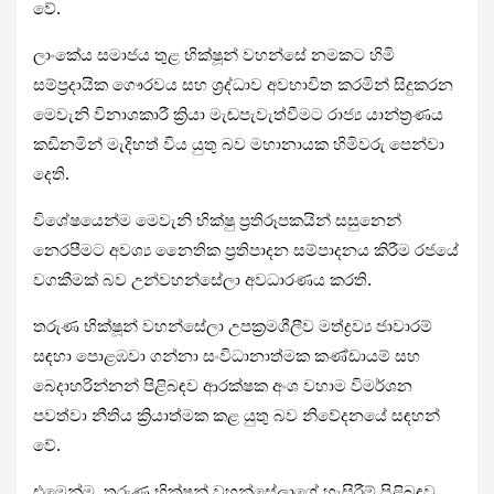
වේ.
ලාංකේය සමාජය තුළ භික්ෂූන් වහන්සේ නමකට හිමි
සම්ප්‍රදායික ගෞරවය සහ ශ්‍රද්ධාව අවභාවිත කරමින් සිදුකරන
මෙවැනි විනාශකාරී ක්‍රියා මැඬපැවැත්වීමට රාජ්‍ය යාන්ත්‍රණය
කඩිනමින් මැදිහත් විය යුතු බව මහානායක හිමිවරු පෙන්වා
දෙති.
විශේෂයෙන්ම මෙවැනි භික්ෂු ප්‍රතිරූපකයින් සසුනෙන්
නෙරපීමට අවශ්‍ය නෛතික ප්‍රතිපාදන සම්පාදනය කිරීම රජයේ
වගකීමක් බව උන්වහන්සේලා අවධාරණය කරති.
තරුණ භික්ෂූන් වහන්සේලා උපක්‍රමශීලීව මත්ද්‍රව්‍ය ජාවාරම්
සඳහා පොළඹවා ගන්නා සංවිධානාත්මක කණ්ඩායම් සහ
බෙදාහරින්නන් පිළිබඳව ආරක්ෂක අංශ වහාම විමර්ශන
පවත්වා නීතිය ක්‍රියාත්මක කළ යුතු බව නිවේදනයේ සඳහන්
වේ.
එමෙන්ම, තරුණ භික්ෂූන් වහන්සේලාගේ හැසිරීම් පිළිබඳව