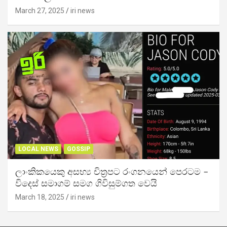
March 27, 2025
iri news
LOCAL NEWS
GOSSIP
ලාංකිකයෙකු අසභ්‍ය චිත්‍රපට රංගනයෙන් පෙරටම –
විදෙස් සමාගම් සමග ගිවිසුම්ගත වෙයි
March 18, 2025
iri news