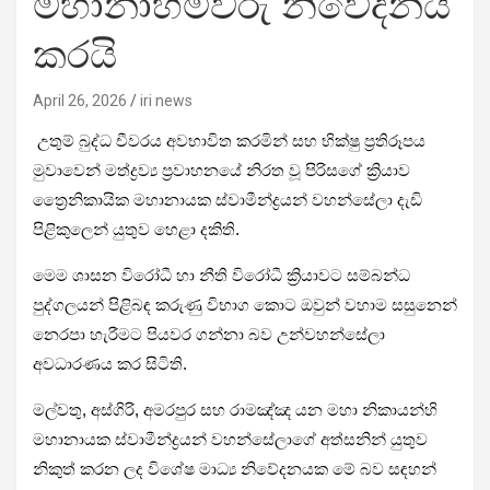
මහානාහිමිවරු නිවේදනය
කරයි
April 26, 2026
iri news
උතුම් බුද්ධ චීවරය අවභාවිත කරමින් සහ භික්ෂු ප්‍රතිරූපය
මුවාවෙන් මත්ද්‍රව්‍ය ප්‍රවාහනයේ නිරත වූ පිරිසගේ ක්‍රියාව
ත්‍රෛනිකායික මහානායක ස්වාමීන්ද්‍රයන් වහන්සේලා දැඩි
පිළිකුලෙන් යුතුව හෙළා දකිති.
මෙම ශාසන විරෝධී හා නීති විරෝධී ක්‍රියාවට සම්බන්ධ
පුද්ගලයන් පිළිබඳ කරුණු විභාග කොට ඔවුන් වහාම සසුනෙන්
නෙරපා හැරීමට පියවර ගන්නා බව උන්වහන්සේලා
අවධාරණය කර සිටිති.
මල්වතු, අස්ගිරි, අමරපුර සහ රාමඤ්ඤ යන මහා නිකායන්හි
මහානායක ස්වාමීන්ද්‍රයන් වහන්සේලාගේ අත්සනින් යුතුව
නිකුත් කරන ලද විශේෂ මාධ්‍ය නිවේදනයක මේ බව සඳහන්