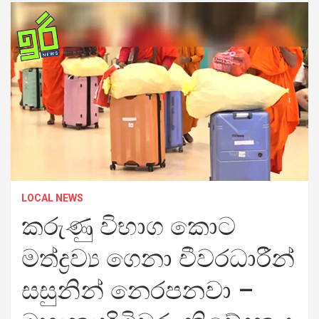
LOCAL NEWS
කරුණු විභාග කොට
මත්ද්‍රව්‍ය ගෙනා චීවරධාරීන්
සසුනින් නෙරපනවා –