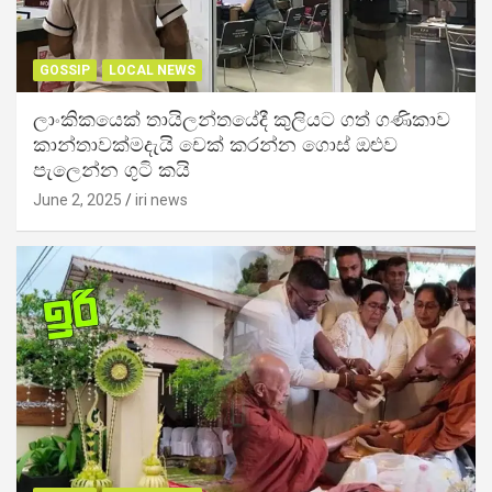
GOSSIP
LOCAL NEWS
ලාංකිකයෙක් තායිලන්තයේදී කුලියට ගත් ගණිකාව
කාන්තාවක්මදැයි චෙක් කරන්න ගොස් ඔළුව
පැලෙන්න ගුටි කයි
June 2, 2025
iri news