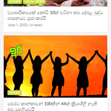
GOSSIP
LOCAL NEWS
ව්‍යාපාරිකයෙක් කෝටි 10ක් වටිනා තම දේපළ බුද්ධ
ශාසනයට පූජා කරයි
June 1, 2025
iri news
GOSSIP
මෙරට කාන්තාවන් 100කින් 44ක් ක්‍රියාශීලී නැති
බව හෙළිවෙයි