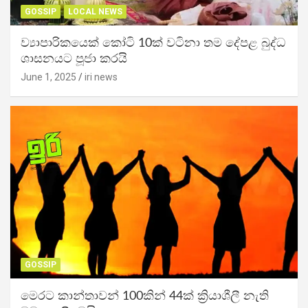
GOSSIP
LOCAL NEWS
ව්‍යාපාරිකයෙක් කෝටි 10ක් වටිනා තම දේපළ බුද්ධ
ශාසනයට පූජා කරයි
June 1, 2025
iri news
GOSSIP
මෙරට කාන්තාවන් 100කින් 44ක් ක්‍රියාශීලී නැති