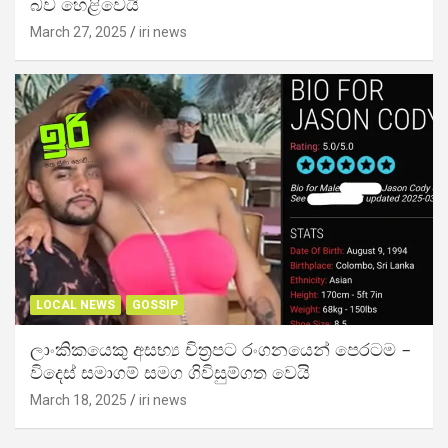
බව හෙළිවෙයි
March 27, 2025
iri news
LOCAL NEWS
GOSSIP
ලාංකිකයෙකු අසභ්‍ය චිත්‍රපට රංගනයෙන් පෙරටම –
විදෙස් සමාගම් සමග ගිවිසුම්ගත වෙයි
March 18, 2025
iri news