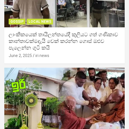
GOSSIP
LOCAL NEWS
ලාංකිකයෙක් තායිලන්තයේදී කුලියට ගත් ගණිකාව
කාන්තාවක්මදැයි චෙක් කරන්න ගොස් ඔළුව
පැලෙන්න ගුටි කයි
June 2, 2025
iri news