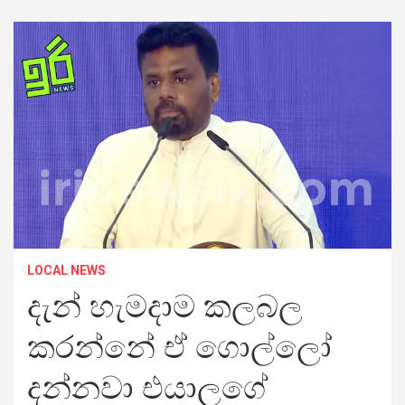
LOCAL NEWS
දැන් හැමදාම කලබල
කරන්නේ ඒ ගොල්ලෝ
දන්නවා එයාලගේ