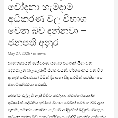
චෝදනා හැමදාම
අධිකරණ වල විභාග
වෙන බව දන්නවා –
ජනපති අනුර
May 27, 2026
iri news
සාමාන්‍යයෙන් මැතිවරණ සමයට පමණක් සීමා වන
දේශපාලන කලබලකාරී ස්වභාවයන්, වර්තමානය වන විට
ඇතැම් පාර්ශවයන් විසින් දිනපතා සිදු කරමින් පවතින බව
ජනාධිපතිවරයා පවසයි.
තමන්ට එල්ල වී ඇති විවිධ චෝදනා නිරන්තරයෙන්ම
අධිකරණ පද්ධතිය ඉදිරියේ විභාග වෙමින් පවතින බව දැන
දැනම, සමාජය නොමඟ යැවීමේ අරමුණින් ඔවුන් මෙලෙස
කටයුතු කරන බව ජනාධිපතිවරයා මෙහිදී පෙන්වා දුන්නේය.