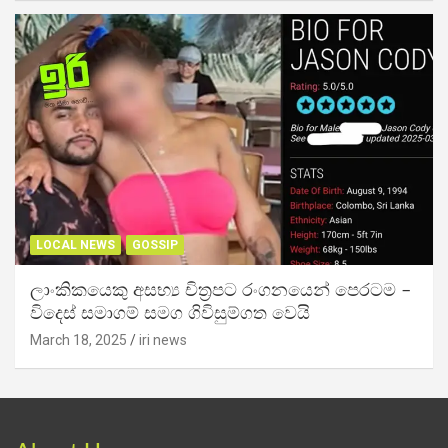
LOCAL NEWS
GOSSIP
ලාංකිකයෙකු අසභ්‍ය චිත්‍රපට රංගනයෙන් පෙරටම –
විදෙස් සමාගම් සමග ගිවිසුම්ගත වෙයි
March 18, 2025
iri news