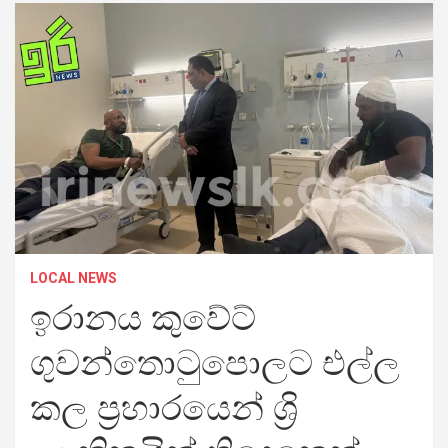
LOCAL NEWS
ඉරානය කුවේට්
ගුවන්තොටුපොලට එල්ල
කල ප්‍රහාරයෙන් ශ්‍රි