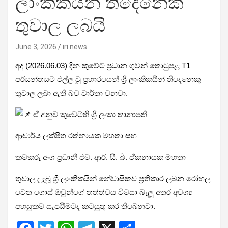
ලාංකිකයින් තිදෙනෙක්
තුවාල ලබයි
June 3, 2026
iri news
අද (2026.06.03) දින කුවේට් ප්‍රධාන ගුවන් තොටුපළ T1
පර්යන්තයට එල්ල වූ ප්‍රහාරයෙන් ශ්‍රී ලාංකිකයින් තිදෙනෙකු
තුවාල ලබා ඇති බව වාර්තා වනවා.
ඒ අනුව කුවේට්හි ශ්‍රී ලංකා තානාපති
ආචාර්ය ලක්ෂිත රත්නායක මහතා සහ
කම්කරු අංශ ප්‍රධානී එම්. ආර්. සී. බී. ඒකනායක මහතා
තුවාල ලැබූ ශ්‍රී ලාංකිකයින් නේවාසිකව ප්‍රතිකාර ලබන රෝහල
වෙත ගොස් ඔවුන්ගේ තත්ත්වය විමසා බැලූ අතර අවශ්‍ය
පහසුකම් සැපයීමටද කටයුතු කර තිබෙනවා.