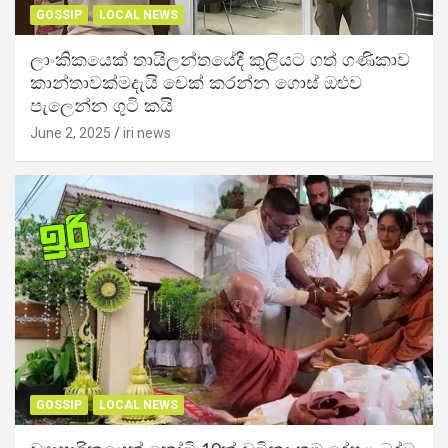
GOSSIP
LOCAL NEWS
ලාංකිකයෙක් තායිලන්තයේදී කුලියට ගත් ගණිකාව
කාන්තාවක්මදැයි චෙක් කරන්න ගොස් ඔළුව
පැලෙන්න ගුටි කයි
June 2, 2025
iri news
GOSSIP
LOCAL NEWS