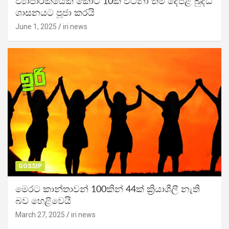
ව්‍යාපාරිකයෙක් කෝටි 10ක් වටිනා තම දේපළ බුද්ධ
ශාසනයට පූජා කරයි
June 1, 2025
iri news
GOSSIP
මෙරට කාන්තාවන් 100කින් 44ක් ක්‍රියාශීලී නැති
බව හෙළිවෙයි
March 27, 2025
iri news