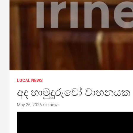
LOCAL NEWS
අද හාමුදුරුවෝ වාහනයක 
May 26, 2026
iri news