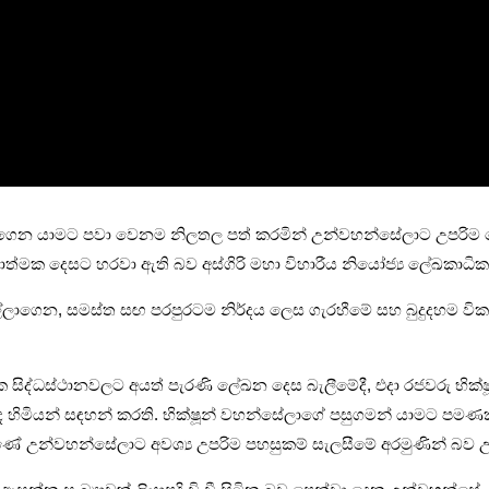
ය රැගෙන යාමට පවා වෙනම නිලතල පත් කරමින් උන්වහන්සේලාට උපරිම
දෙසට හරවා ඇති බව අස්ගිරි මහා විහාරීය නියෝජ්‍ය ලේඛකාධිකාරී,
ල්ලාගෙන, සමස්ත සඟ පරපුරටම නිර්දය ලෙස ගැරහීමේ සහ බුදුදහම විකෘත
ක සිද්ධස්ථානවලට අයත් පැරණි ලේඛන දෙස බැලීමේදී, එදා රජවරු භික්
ද හිමියන් සඳහන් කරති. භික්ෂූන් වහන්සේලාගේ පසුගමන් යාමට පමණ
ණේ උන්වහන්සේලාට අවශ්‍ය උපරිම පහසුකම් සැලසීමේ අරමුණින් බව උ