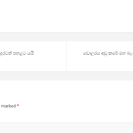
වදුරටත් පහළට යයි
ඩොලරය අඩු කරේ මහ බැංකු
re marked
*