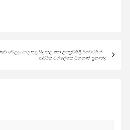
ව වෙළදපොල තුළ සිදු කළ ඉතා උපක්‍රමශීලී පියවරකින් –
ආර්ථික විශ්ලේශක ධනනාත් ප්‍රනාන්දු