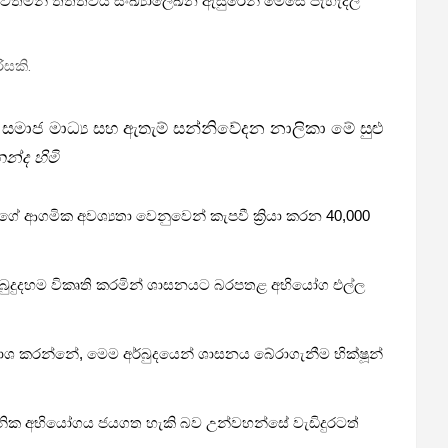
, වත්මන් තත්ත්වය සංඛ්‍යාලේඛන ඇසුරෙන් මෙසේ පැහැදිලි
ිසකි.
ුත් සමාජ මාධ්‍ය සහ ඇතැම් සන්නිවේදන නාලිකා මේ සුළු
න්ද හිමි
ේ ආගමික අවශ්‍යතා වෙනුවෙන් කැපවී ක්‍රියා කරන 40,000
වුන් බුදුදහම විකෘති කරමින් ශාසනයට බරපතළ අභියෝග එල්ල
කාශ කරන්නේ, මෙම අර්බුදයෙන් ශාසනය බේරාගැනීම භික්ෂූන්
ාසනික අභියෝගය ජයගත හැකි බව උන්වහන්සේ වැඩිදුරටත්