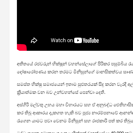
අතීතයේ රජවරුන් භික්ෂූන් වහන්සේලාගේ පිරිකර පසුම්බි
දෝෂාරෝපණය කරන තරමට මිනිසුන්ගේ මානසිකත්වය සෘණාත්මක 
සමස්ත භික්ෂු සමාජයෙන් ඉතාම සුළුතරයක් සිදු කරන වැරදි අ
ක්‍රියාත්මක වන බව උන්වහන්සේ පෙන්වා දෙති.
අස්ගිරි මල්වතු උභය මහා විහාරයට සහ ඒ අනුබද්ධ ඓතිහාසි
කර තිබූ ආකාරය දැකගත හැකි බව පූජ්‍ය නාරම්පනාවේ ආනන්
රැගෙන යාමට පවා වෙනම මිනිසුන් සහ රාජකාරි පත් කර තිබු