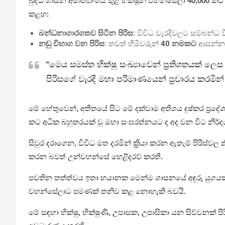
බුද්ධ ශාසන අමාත්‍යාංශය තුළ භික්ෂූන් වහන්සේලා 40,000 ක
කළහ:
බන්ධනාගාරගතව සිටින පිරිස:
විවිධ වැරදිවලට සම්බන්ධ
නඩු විභාග වන පිරිස:
තවත් හිමිවරුන්
40 නමකට
ආසන්න ප
“මෙය සමස්ත භික්ෂු සංඛ්‍යාවෙන් ප්‍රතිශතයක් ලෙ
පිරිසගේ වැරදි මහා පරිමාණයෙන් ප්‍රචාරය කරමි
මේ හේතුවෙන්, අතීතයේ සිට මේ දක්වාම අතිශය දුෂ්කර ප්‍රද
කට අධික බහුතරයක් වූ මහා සංඝරත්නයට ද අද වන විට නිර්ද
සිවුර දරාගෙන, විවිධ මත දරමින් ක්‍රියා කරන ඇතැම් පිරිස්
කරන බවත් උන්වහන්සේ හෙළිදරව් කරති.
පවතින තත්ත්වය ඉතා භයානක මෙන්ම ශාසනයේ අඳුරු යුගයක පෙ
වහන්සේලාට පමණක් තනිව කළ නොහැකි බවයි.
මේ සඳහා
භික්ෂු, භික්ෂුණී, උපාසක, උපාසිකා
යන සිව්වනක් පි