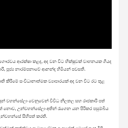
 ගෞරවය ආරක්ෂා කළද, අද වන විට භික්ෂුවක් වාහනයක ගියද
 පූජ්‍ය නාරම්පනාවේ ආනන්ද හිමියන් පවසති.
ි කිරීමේ සංවිධානාත්මක ව්‍යාපාරයක් අද වන විට රට තුළ
ෂූන් වහන්සේලා වෙනුවෙන් විවිධ නිලතල සහ රාජකාරි පත්
ක් නොව, උන්වහන්සේලා අතින් රැගෙන යන පිරිකර පසුම්බිය
න්වහන්සේ සිහිපත් කරති.