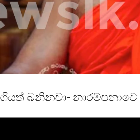
ගියත් බනිනවා- නාරම්පනාවේ 