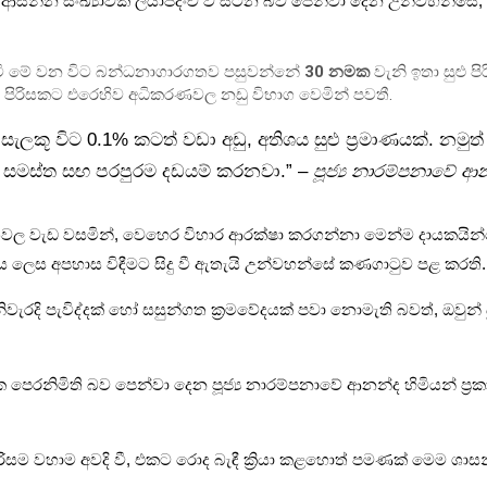
ට ආසන්න සංඛ්‍යාවක් ලියාපදිංචි වී සිටින බව පෙන්වා දෙන උන්වහන්සේ
 වී මේ වන විට බන්ධනාගාරගතව පසුවන්නේ
30 නමක
වැනි ඉතා සුළු පිර
ිරිසකට එරෙහිව අධිකරණවල නඩු විභාග වෙමින් පවතී.
ස සැලකූ විට 0.1% කටත් වඩා අඩු, අතිශය සුළු ප්‍රමාණයක්. නම
න් සමස්ත සඟ පරපුරම දඩයම් කරනවා.” –
පූජ්‍ය නාරම්පනාවේ ආන
ේශවල වැඩ වසමින්, වෙහෙර විහාර ආරක්ෂා කරගන්නා මෙන්ම දායකයින්ග
ය ලෙස අපහාස විඳීමට සිදු වී ඇතැයි උන්වහන්සේ කණගාටුව පළ කරති.
වල නිවැරදි පැවිද්දක් හෝ සසුන්ගත ක්‍රමවේදයක් පවා නොමැති බවත්, ඔ
රනිමිති බව පෙන්වා දෙන පූජ්‍ය නාරම්පනාවේ ආනන්ද හිමියන් ප්‍ර
රිසම වහාම අවදි වී, එකට රොද බැඳී ක්‍රියා කළහොත් පමණක් මෙම ශ