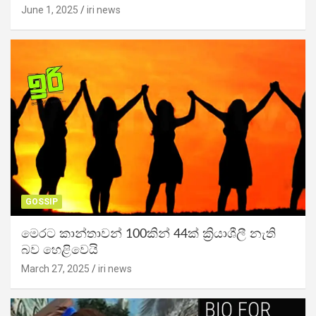
June 1, 2025
iri news
GOSSIP
මෙරට කාන්තාවන් 100කින් 44ක් ක්‍රියාශීලී නැති
බව හෙළිවෙයි
March 27, 2025
iri news