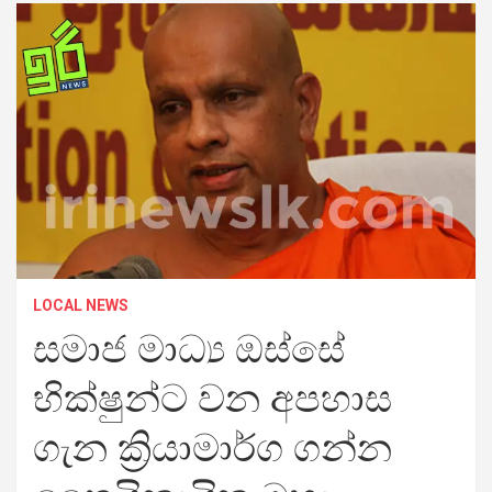
LOCAL NEWS
සමාජ මාධ්‍ය ඔස්සේ
භික්ෂුන්ට වන අපහාස
ගැන ක්‍රියාමාර්ග ගන්න