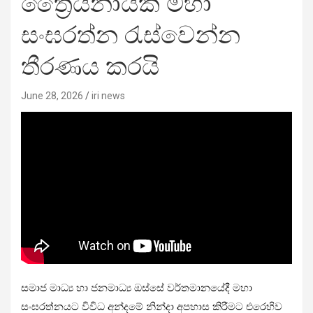
ත්‍රෛයිනායික මහා
සංඝරත්න රැස්වෙන්න
තීරණය කරයි
June 28, 2026
iri news
සමාජ මාධ්‍ය හා ජනමාධ්‍ය ඔස්සේ වර්තමානයේදී මහා
සංඝරත්නයට විවිධ අන්දමේ නින්දා අපහාස කිරීමට එරෙහිව