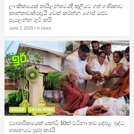
ලාංකිකයෙක් තායිලන්තයේදී කුලියට ගත් ගණිකාව
කාන්තාවක්මදැයි චෙක් කරන්න ගොස් ඔළුව
පැලෙන්න ගුටි කයි
June 2, 2025
iri news
GOSSIP
LOCAL NEWS
ව්‍යාපාරිකයෙක් කෝටි 10ක් වටිනා තම දේපළ බුද්ධ
ශාසනයට පූජා කරයි