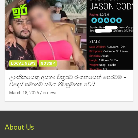
LOCAL NEWS
GOSSIP
ලාංකිකයෙකු අසභ්‍ය චිත්‍රපට රංගනයෙන් පෙරටම –
විදෙස් සමාගම් සමග ගිවිසුම්ගත වෙයි
March 18, 2025
iri news
About Us