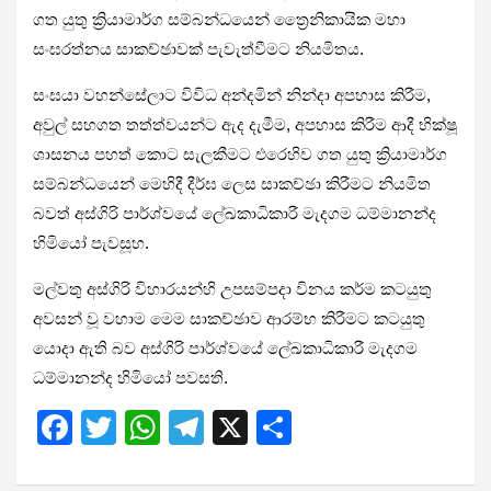
ගත යුතු ක්‍රියාමාර්ග සම්බන්ධයෙන් ත්‍රෛනිකායික මහා
සංඝරත්නය සාකච්ඡාවක් පැවැත්වීමට නියමිතය.
සංඝයා වහන්සේලාට විවිධ අන්දමින් නින්දා අපහාස කිරීම,
අවුල් සහගත තත්ත්වයන්ට ඇද දැමීම, අපහාස කිරීම ආදී භික්ෂූ
ශාසනය පහත් කොට සැලකීමට එරෙහිව ගත යුතු ක්‍රියාමාර්ග
සම්බන්ධයෙන් මෙහිදී දීර්ඝ ලෙස සාකච්ඡා කිරීමට නියමිත
බවත් අස්ගිරි පාර්ශ්වයේ ලේඛකාධිකාරී මැදගම ධම්මානන්ද
හිමියෝ පැවසූහ.
මල්වතු අස්ගිරි විහාරයන්හි උපසම්පදා විනය කර්ම කටයුතු
අවසන් වූ වහාම මෙම සාකච්ඡාව ආරම්භ කිරීමට කටයුතු
යොදා ඇති බව අස්ගිරි පාර්ශ්වයේ ලේඛකාධිකාරී මැදගම
ධම්මානන්ද හිමියෝ පවසති.
F
T
W
T
X
S
a
wi
h
el
h