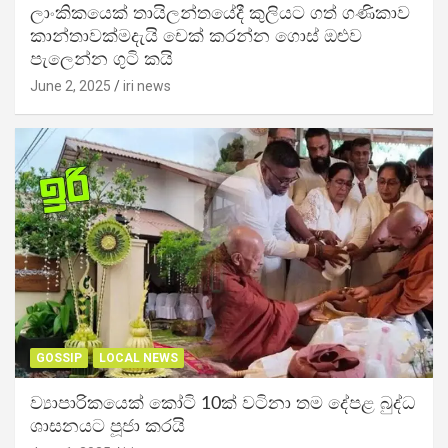
ලාංකිකයෙක් තායිලන්තයේදී කුලියට ගත් ගණිකාව
කාන්තාවක්මදැයි චෙක් කරන්න ගොස් ඔළුව
පැලෙන්න ගුටි කයි
June 2, 2025
iri news
GOSSIP
LOCAL NEWS
ව්‍යාපාරිකයෙක් කෝටි 10ක් වටිනා තම දේපළ බුද්ධ
ශාසනයට පූජා කරයි