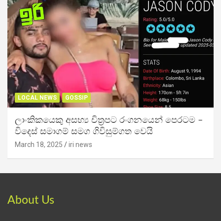
LOCAL NEWS
GOSSIP
ලාංකිකයෙකු අසභ්‍ය චිත්‍රපට රංගනයෙන් පෙරටම –
විදෙස් සමාගම් සමග ගිවිසුම්ගත වෙයි
March 18, 2025
iri news
About Us