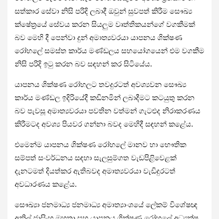
සත්කාර සේවා නිසි පරිදි ලබාදී ඔවුන් සුවපත් කිරීම සෞඛ්‍ය
ක්ෂේත්‍රයේ සේවය කරන සියලුම වෘත්තිකයන්ගේ වගකීමක්
බව මෙහි දී පෙන්වා දුන් අමාත්‍යවරයා යාපනය ශික්ෂණ
රෝහලේ සමස්ත කාර්ය මණ්ඩලය සහයෝගයෙන් එම වගකීම
නිසි පරිදි ඉටු කරන බව සඳහන් කර සිටියේය.
යාපනය ශික්ෂණ රෝහලට තවදුරටත් අවශ්‍යවන සෞඛ්‍ය
කාර්ය මණ්ඩල ඉදිරියේදී කඩිනමින් ලබාදීමට කටයුතු කරන
බව පැවසූ අමාත්‍යවරයා පවතින වත්මන් ගැටළුද නිරාකරණය
කිරීමටද අවශ්‍ය පියවර ගන්නා බවද මෙහිදී සඳහන් කළේය.
එමෙන්ම යාපනය ශික්ෂණ රෝහලේ මානව හා භෞතික
සම්පත් සංවර්ධනය සඳහා සැලසුම්ගත වැඩපිළිවෙළක්
දැනටමත් දියත්කර ඇතිබවද අමාත්‍යවරයා වැඩිදුරටත්
අවධාරණය කළේය.
සෞඛ්‍යා ජනමාධ්‍ය ජනමාධ්‍ය අමාත්‍යාංශයේ ලේකම් විශේෂඥ
අනිල් ජාසිංහ මහතා සහ යාපනය ශික්ෂණ රෝහලේ අධ්‍යක්ෂ