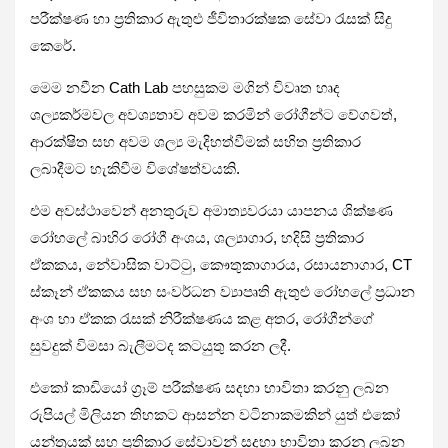
පරීක්ෂණ හා ප්‍රතිකාර ඇතුළු ජීවිතාරක්ෂක සේවා රැසක් සිදු
කෙරේ.
මෙම නවීන Cath Lab පහසුකම මගින් විවෘත හෘද
ශල්‍යකර්මවල අවශ්‍යතාව අවම කරමින් රෝගීන්ට වේගවත්,
ආරක්ෂිත සහ අවම ශල්‍ය මැදිහත්වීමක් සහිත ප්‍රතිකාර
ලබාදීමට හැකිවීම විශේෂත්වයකි.
එම අවස්ථාවෙන් අනතුරුව අමාත්‍යවරයා යාපනය ශික්ෂණ
රෝහලේ බාහිර රෝගී අංශය, ශල්‍යාගාර, හදිසි ප්‍රතිකාර
ඒකකය, නේවාසික වාට්ටු, කෞතුකාගාරය, රසායනාගාර, CT
ස්කෑන් ඒකකය සහ සංවර්ධන ව්‍යාපෘති ඇතුළු රෝහලේ ප්‍රධාන
අංශ හා ඒකක රැසක් නිරීක්ෂණය කළ අතර, රෝගීන්ගේ
සුවදුක් විමසා බැලීමටද කටයුතු කරන ලදී.
එකෝ කාඩියෝ ග්‍රෑම් පරීක්ෂණ සදහා භාවිතා කරනු ලබන
රුපියල් මිලියන තිහකට ආසන්න වටිනාකමකින් යුත් එකෝ
යන්ත්‍රයක් සහ ප්‍රතිකාර සේවාවන් සදහා භාවිතා කරනු ලබන