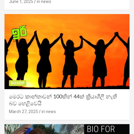
June 1, 2025
iri news
GOSSIP
මෙරට කාන්තාවන් 100කින් 44ක් ක්‍රියාශීලී නැති
බව හෙළිවෙයි
March 27, 2025
iri news