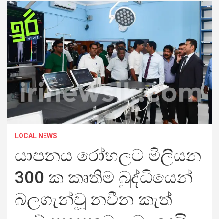
LOCAL NEWS
යාපනය රෝහලට මිලියන
300 ක කෘතිම බුද්ධියෙන්
බලගැන්වූ නවීන කැත්