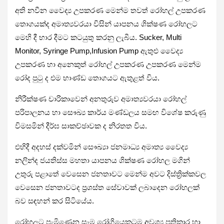
අති නවීන වෛද්‍ය උපකරණ මෙන්ම තවත් රෝහල් උපකරණ
තොගයක්ද අමාත්‍යවරයා විසින් යාපනය ශික්ෂණ රෝහලට
මෙහි දී භාර දීමට කටයුතු කරනු ලැබීය. Sucker, Multi
Monitor, Syringe Pump,Infusion Pump ඇතුළු වෛද්‍ය
උපකරණ හා අනෙකුත් රෝහල් උපකරණ උපකරණ මෙන්ම
රෝද පුටු ද එම භාණ්ඩ තොගයට ඇතුළත් විය.
නිරීක්ෂණ චාරිකාවෙන් අනතුරුව අමාත්‍යවරයා රෝහල්
පරිපාලනය හා සෞඛ්‍ය කාර්ය මණ්ඩලය සමඟ විශේෂ කරුණු
විමසමින් දීර්ඝ සාකච්ඡාවක ද නිරතත විය.
එහිදී අදහස් දක්වමින් සෞඛ්‍යා ජනමාධ්‍ය අමාත්‍ය වෛද්‍ය
නලින්ද ජයතිස්ස මහතා යාපනය ශික්ෂණ රෝහල මගින්
උතුරු පළාතේ වෙසෙන ජනතාවට මෙන්ම අවට දිස්ත්‍රික්කවල
වෙසෙන ජනතාවටද ප්‍රශස්ත සේවාවක් ලබාදෙන රෝහලක්
බව සඳහන් කර සිටියේය.
රෝහලට පැමිණෙන සෑම රෝගියෙකුටම අවශ්‍ය ප්‍රතිකාර හා