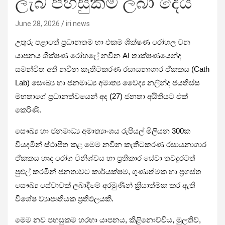
ලැබ් පහසුකම ලබා දෙයි
June 28, 2026
iri news
උතුරු පළාතේ ප්‍රධානතම හා එකම ශික්ෂණ රෝහල වන
යාපනය ශික්ෂණ රෝහලේ නවීන AI තාක්ෂණයෙන්ද
සමන්විත අති නවීන කැතීටකරණ රසායනාගාර ඒකකය (Cath
Lab) සෞඛ්‍ය හා ජනමාධ්‍ය අමාත්‍ය වෛද්‍ය නලින්ද ජයතිස්ස
මහතාගේ ප්‍රධානත්වයෙන් අද (27) ජනතා අයිතියට එක්
කෙරිණි.
සෞඛ්‍ය හා ජනමාධ්‍ය අමාත්‍යාංශය රුපියල් මිලියන 300ක
වියදමින් ස්ථාපිත කළ මෙම නවීන කැතීටකරණ රසායනාගාර
ඒකකය හෘද රෝග විනිශ්චය හා ප්‍රතිකාර සේවා තවදුරටත්
පුළුල් කරමින් ජනතාවට කාර්යක්ෂම, ගුණාත්මක හා ප්‍රශස්ත
සෞඛ්‍ය සේවාවක් ලබාදීමේ අරමුණින් ක්‍රියාත්මක කර ඇති
විශේෂ ව්‍යාපෘතියක ප්‍රතිඵලයකි.
මෙම නව පහසුකම හරහා යාපනය, කිළිනොච්චිය, මුලතිව්,