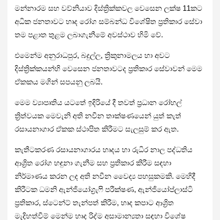
මන්නාරම සහ වව්නියාව දිස්ත්‍රික්කවල වෙසෙන ලක්ෂ 11කට
අධික ජනතාවට හෘද රෝග සම්බන්ධ විශේෂිත ප්‍රතිකාර සේවා
තම පළාත තුළම ලබාගැනීමේ අවස්ථාව හිමි වේ.
එමෙන්ම අනුරාධපුර, බදුල්ල, ත්‍රිකුනාමලය හා අවට
දිස්ත්‍රික්කයන්හි වෙසෙන ජනතාවටද ප්‍රතිකාර සේවාවන් මෙම
ඒකකය මගින් සපයනු ලබයි.
මෙම ව්‍යාපෘතිය යටතේ ඉදිරියේ දී තවත් ප්‍රධාන රෝහල්
ත්‍රිත්වයක මෙවැනි අති නවීන තාක්ෂණයෙන් යුත් කැත්
රසායනාගාර ඒකක ස්ථාපිත කිරීමට සැලසුම් කර ඇත.
කැතීටකරණ රසායනාගාරය හෘදය හා රුධිර නාල පද්ධතිය
ආශ්‍රිත රෝග හඳුනා ගැනීම සහ ප්‍රතිකාර කිරීම සඳහා
නිර්මාණය කරන ලද අති නවීන වෛද්‍ය පහසුකමකි. මෙහිදී
කිරීටක ධමනි ඇන්ජියෝග්‍රැෆි පරීක්ෂණ, ඇන්ජියෝප්ලාස්ටි
ප්‍රතිකාර, ස්ටෙන්ට් තැන්පත් කිරීම, හෘද කපාට ආශ්‍රිත
මැදිහත්වීම් මෙන්ම හෘද රිද්ම අසාමාන්‍යතා සඳහා විශේෂ