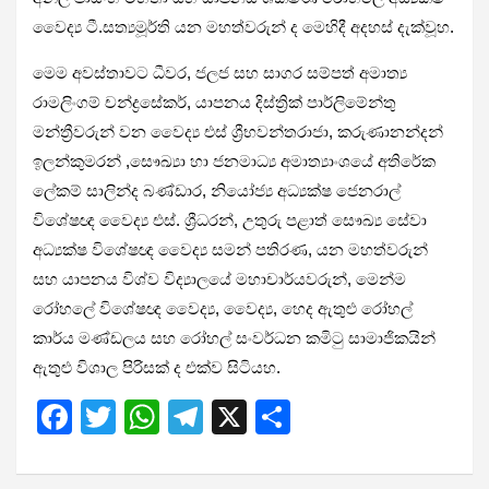
වෛද්‍ය ටී.සත්‍යමූර්ති යන මහත්වරුන් ද මෙහිදී අදහස් දැක්වූහ.
මෙම අවස්තාවට ධීවර, ජලජ සහ සාගර සම්පත් අමාත්‍ය
රාමලිංගම් චන්ද්‍රසේකර්, යාපනය දිස්ත්‍රික් පාර්ලිමේන්තු
මන්ත්‍රීවරුන් වන වෛද්‍ය එස් ශ්‍රීභවන්තරාජා, කරුණානන්දන්
ඉලන්කුමරන් ,සෞඛ්‍යා හා ජනමාධ්‍ය අමාත්‍යාංශයේ අතිරේක
ලේකම් සාලින්ද බණ්ඩාර, නියෝජ්‍ය අධ්‍යක්ෂ ජෙනරාල්
විශේෂඥ වෛද්‍ය එස්. ශ්‍රීධරන්, උතුරු පළාත් සෞඛ්‍ය සේවා
අධ්‍යක්ෂ විශේෂඥ වෛද්‍ය සමන් පතිරණ, යන මහත්වරුන්
සහ යාපනය විශ්ව විද්‍යාලයේ මහාචාර්යවරුන්, මෙන්ම
රෝහලේ විශේෂඥ වෛද්‍ය, වෛද්‍ය, හෙද ඇතුළු රෝහල්
කාර්ය මණ්ඩලය සහ රෝහල් සංවර්ධන කමිටු සාමාජිකයින්
ඇතුළු විශාල පිරිසක් ද එක්ව සිටියහ.
F
T
W
T
X
S
a
wi
h
el
h
ce
tt
at
e
ar