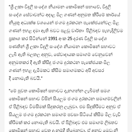
“ශ්‍රී ලකා විදුලි සංදේශ නියාමන කොමිෂන් සභාවේ, විදුලි
සංදේශ සේවාවන්ට අදාළ මිල ගණන් අනුමත කිරීමේ කාර්යේ
නියුතු අධ්‍යක්ෂ වශයෙන් ජංගම දුරකථන පැකේජයන්වල මිළ
ගණන් ඉහළ දමා ඇති බවට පළවූ වාර්තා පිළිබඳව පැහැදිලිවම
ප්‍රකාශ කර සිටින්නේ 1991 අංක 25 දරණ විදුලි සංදේශ
පණතින් ශ්‍රී ලකා විදුලි සංදේශ නියාමන කොමිෂන් සභාවට
ලැබී ඇති බලතල අනුව, සේවාදායක සමාගම් වෙනුවෙන්
අනුමතකර දී ඇති කිසිදු ජංගම දුරකථන පැකේජයක මිල
ගණන් ඉහළ දැමීමකට කිසිම සමාගමකට අපි අවසර
දී නොමැති බවයි.”
“මේ පුවත කොමිෂන් සභාවට දැනගන්න ලැබීමත් සමග
කොමිෂන් සභාව විසින් සියලුම ජංගම දුරකථන සමාගම්වලින්
ඒ පිළිබඳව විමසීමක් සිදුකරනු ලැබුවා. එම සිදුකිරීමට අනුව ඒ
සියලුම ජංගම දුරකථන සමාගම් පවසා සිටියේ කිසිම මිල වැඩි
කිරීමක් කර නොමැති බවයි. ඒ පිළිබඳව එම සමාගම් ලිඛතව
කොමිෂන් සභාව වෙත දැනුම්දී තිබෙනවා. ඒ අනුව මෙවැනි