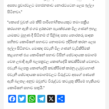
අසත්‍ය ප්‍රචාරවලට මහජනතාව නොරැවටෙන ලෙස ඉල්ලා
සිටිනවා.”
“කෙසේ වුවත් යම් කිසි පාරිභෝගිකයෙකුට තමා සක්‍රීය
කරගෙන ඇති ජංගම දුරකථන පැකේජයක මිල ගණන් ඉහළ
යාමකට මුහුණ දී සිටීනම් ඒ පිළිබඳ සත්‍ය තොරතරු සාඳක
සහිතව කොමිෂන් සභාවට නොපමාව ඉදිරිපත් කරන ලෙස
ඉල්ලා සිටිනවා. මොකද එවැනි මිල ගණන් වැඩිකිරීමක්
කළහොත් එය කොමිෂන් සභාව විසින් සේවාදායක සමාගම්
වෙත ලබාදී ඇති බලපත්‍රවල කොන්දේසි කඩකිරීමක් වෙනවා.
එවැනි බලපත්‍ර කොන්දේසි කඩකිරීමක් කරනු ලැබුවහොත්
එවැනි සේවාදායක සමාගම්වලට විරුද්ධව අපගේ පණතේ
ඇති බලතල අනුව ඔවුන්ට විරුද්ධව කටයුතු කිරීමේ හැකියාව
කොමිෂන් සභාව සතුයි.”
F
T
W
T
X
S
a
wi
h
el
h