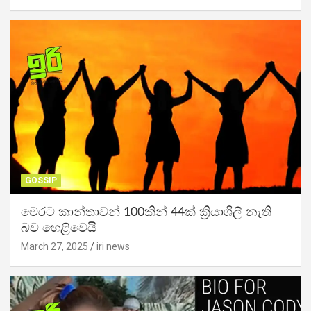
GOSSIP
මෙරට කාන්තාවන් 100කින් 44ක් ක්‍රියාශීලී නැති
බව හෙළිවෙයි
March 27, 2025
iri news