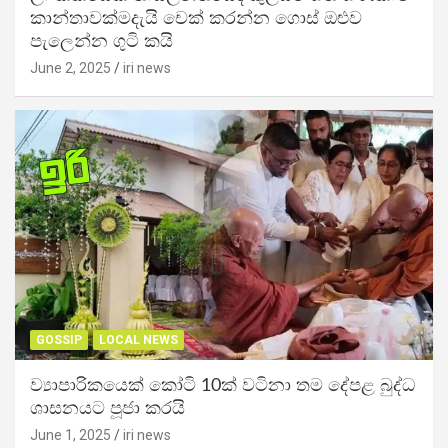
කාන්තාවක්මදැයි චෙක් කරන්න ගොස් ඔළුව
පැලෙන්න ගුටි කයි
June 2, 2025
iri news
GOSSIP
LOCAL NEWS
ව්‍යාපාරිකයෙක් කෝටි 10ක් වටිනා තම දේපළ බුද්ධ
ශාසනයට පූජා කරයි
June 1, 2025
iri news