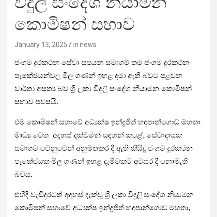
විදුලි සංදේශ නියාමන
කොමිෂන් සභාව
January 13, 2025
iri news
ජංගම දුරකථන සේවා සපයන සමාගම් තම ජංගම දුරකථන
පැකේජයන්වල මිල ගණන් ඉහළ දමා ඇති බවට පළවන
වාර්තා අසත්‍ය බව ශ්‍රී ලකා විදුලි සංදේශ නියාමන කොමිෂන්
සභාව පවසයි.
එම කොමිෂන් සභාවේ අධ්‍යක්ෂ ඉන්ද්‍රජිත් හඳපාන්ගොඩ මහතා
මාධ්‍ය වෙත අදහස් දක්වමින් සඳහන් කළේ, සේවාදායක
සමාගම් වෙනුවෙන් අනුමතකර දී ඇති කිසිදු ජංගම දුරකථන
පැකේජයක මිල ගණන් ඉහළ දැමීමකට අවසර දී නොමැති
බවය.
එහිදී වැඩිදුරටත් අදහස් දැක්වූ ශ්‍රී ලකා විදුලි සංදේශ නියාමන
කොමිෂන් සභාවේ අධ්‍යක්ෂ ඉන්ද්‍රජිත් හඳපාන්ගොඩ මහතා,