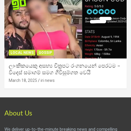
LOCAL NEWS
GOSSIP
ලාංකිකයෙකු අසභ්‍ය චිත්‍රපට රංගනයෙන් පෙරටම –
විදෙස් සමාගම් සමග ගිවිසුම්ගත වෙයි
March 18, 2025
iri news
About Us
We deliver up-to-the-minute breaking news and compelling