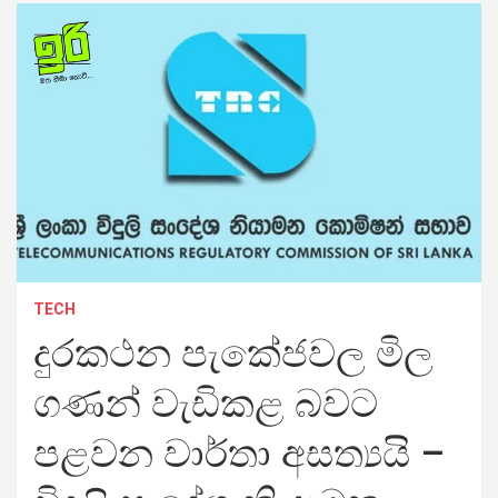
TECH
දුරකථන පැකේජවල මිල
ගණන් වැඩිකළ බවට
පළවන වාර්තා අසත්‍යයි –