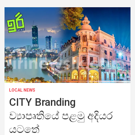
LOCAL NEWS
CITY Branding
ව්‍යාපෘතියේ පළමු අදියර
යටතේ