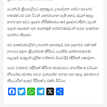
ටෙන්ඩර් ක්‍රියාවලියට අනුකූලව උපදේශන සේවා සමාගම්
හතරක් මේ වන විටත් තෝරාගෙන ඇති අතර, ඔවුන් අදාළ
නගර සහ අවට ප්‍රදේශ නිරීක්ෂණය කර ප්‍රදේශවාසීන්, පළාත්
පාලන ආයතන සහ අනෙකුත් පාර්ශ්වකරුවන් සමඟ සාකච්ඡා
පවත්වා තිබුණා.
එම සාකච්ඡාවලින් ලබාගත් තොරතුරු මත පදනම්ව එක් එක්
නගරය සඳහා ක්‍රියාත්මක කිරීමට යෝජිත සන්නාමකරණ
සැලසුම් ඇතුළත් මූලික වාර්තාව ඊයේ (1) ඉදිරිපත් කෙරුනා.
මෙම වාර්තාව ඉදිරිපත් කිරීමේ අවස්ථාවට නාගරික සංවර්ධන
නියෝජ්‍ය අමාත්‍ය එරංග ගුණසේන මහතා සහ අදාළ අමාත්‍යාංශ
නිලධාරීන් ඇතුළු පිරිසක් ද එක්ව සිටියා.
F
T
W
T
X
S
a
wi
h
el
h
ce
tt
at
e
ar