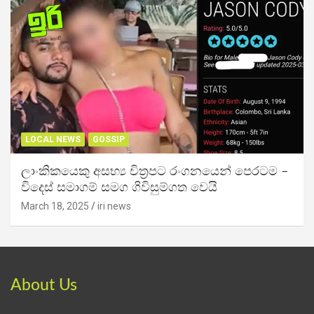
LOCAL NEWS
GOSSIP
ලාංකිකයෙකු අසභ්‍ය චිත්‍රපට රංගනයෙන් පෙරටම –
විදෙස් සමාගම් සමග ගිවිසුම්ගත වෙයි
March 18, 2025
iri news
About Us