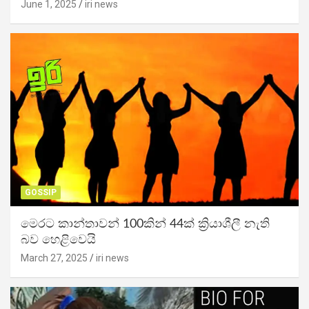
June 1, 2025
iri news
GOSSIP
මෙරට කාන්තාවන් 100කින් 44ක් ක්‍රියාශීලී නැති
බව හෙළිවෙයි
March 27, 2025
iri news