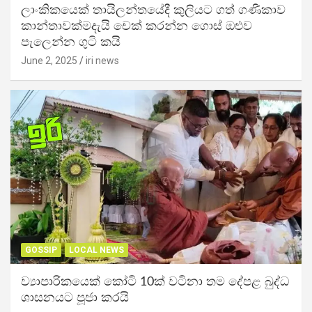
ලාංකිකයෙක් තායිලන්තයේදී කුලියට ගත් ගණිකාව
කාන්තාවක්මදැයි චෙක් කරන්න ගොස් ඔළුව
පැලෙන්න ගුටි කයි
June 2, 2025
iri news
GOSSIP
LOCAL NEWS
ව්‍යාපාරිකයෙක් කෝටි 10ක් වටිනා තම දේපළ බුද්ධ
ශාසනයට පූජා කරයි