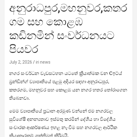
අනුරාධපුර,මහනුවර,කතර
ගම සහ කොළඹ
කඩිනමින් සංවර්ධනයට
පියවර
July 2, 2026
iri news
නගර සංවර්ධන වැඩසටහන යටතේ ක්‍රියාත්මක වන Cඉට්ය්
ඹ්‍රන්ඩින්ග් ව්‍යාපෘතියේ පළමු අදියර සඳහා අනුරාධපුර,
කතරගම, මහනුවර සහ කොළඹ යන නගර හතර තෝරාගෙන
තිබෙනවා.
මෙම ව්‍යාපෘතියේ ප්‍රධාන අරමුණ වන්නේ එම නගරවල
සුවිශේෂී අනන්‍යතාව ඉස්මතු කරමින් දේශීය හා විදේශීය
සංචාරක ආකර්ෂණය ඉහළ නැංවීම සහ නගරවල ආර්ථික
ක්‍රියාකාරකම් ශක්තිමත් කිරීමයි.