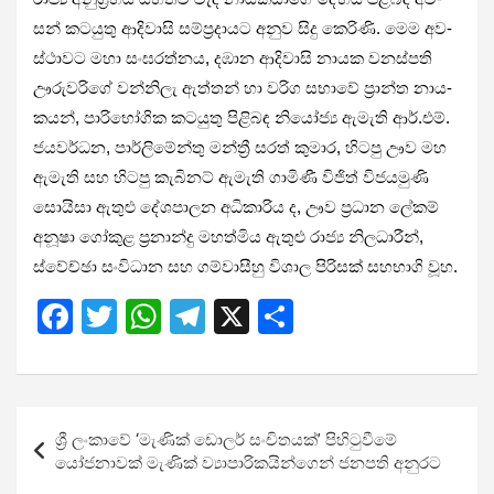
සන් කට­යුතු ආදි­වාසි සම්ප්‍ර­දා­යට අනුව සිදු කෙරිණි. මෙම අව­
ස්ථා­වට මහා සංඝ­ර­ත්නය, දඹාන ආදි­වාසි නායක වන­ස්පති
ඌරු­ව­රිගේ වන්නිලැ ඇත්තන් හා වරිග සභාවේ ප්‍රාන්ත නාය­
ක­යන්, පාරි­භෝ­ගික කට­යුතු පිළි­බඳ නියෝජ්‍ය ඇමැති ආර්.එම්.
ජය­ව­ර්ධන, පාර්ලි­මේන්තු මන්ත්‍රී සරත් කුමාර, හිටපු ඌව මහ
ඇමැති සහ හිටපු කැබි­නට් ඇමැති ගාමිණී විජිත් විජ­ය­මුණි
සොයිසා ඇතුළු දේශ­පා­ලන අධි­කා­රිය ද, ඌව ප්‍රධාන ලේකම්
අනූෂා ගෝකුළ ප්‍රනාන්දු මහ­ත්මිය ඇතුළු රාජ්‍ය නිල­ධා­රීන්,
ස්වේච්ඡා සංවි­ධාන සහ ගම්වා­සීහු විශාල පිරි­සක් සහ­භාගි වූහ.
F
T
W
T
X
S
a
wi
h
el
h
ce
tt
at
e
ar
b
er
s
gr
e
Post
ශ්‍රී ලංකාවේ ‘මැණික් ඩොලර් සංචි­ත­යක්’ පිහි­ටු­වීමේ
o
A
a
navigation
යෝජනාවක් මැණික් ව්‍යාපාරිකයින්ගෙන් ජනපති අනුරට
o
p
m