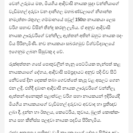
වෙන් උරුමය මත, මිය­ගිය ආදි­වාසි නායක සුදා වන්නි­යාගේ
වැඩි­ම­හල් දරුවා වන දානි­ගල මහ­බ­ණ්ඩ­ලාගේ නිශාන්ත
නමැත්තා රතු­ගල ගම්මා­නයේ පවුල් 150ක නාය­කයා ලෙස
වරිග සභාව විසින් තීන්දු කරනු ලැබීය. ඒ අනුව ආදි­වාසි
නායක ඌරු­ව­රිගේ වන්නිලැ ඇත්තන් අතින් ඔහුට නායක පද­
විය පිරි­නැ­මිණි. නව නාය­කයා සබ­ර­ග­මුව විශ්ව­වි­ද්‍යා­ලයේ
ඉගෙ­නුම ලබන සිසු­වකු ද වේ.
රුක්අ­ත්තන ගසේ පොතු­ව­ලින් තැනූ පෙට්ටි­යක තැන්පත් කළ
නාය­ක­යාගේ දේහය, ආදි­වාසි සම්ප්‍ර­දා­යට අනුව පදිං­චිව සිටි
නි‍ෙවසේ දින දෙකක් තබා ගෙවත්තේ කැපූ වළ අස­ලට ගෙන
එන ලදි. එහිදී දඹාන ආදි­වාසි නායක ඌරු­ව­රිගේ වන්නිලැ
ඇත්තන් අනෙ­කුත් පළා­ත්වල වරිග සභා නාය­ක­යන් ඉදි­රි­යේදී
මිය­ගිය නාය­ක­යාගේ වැඩි­ම­හල් දරු­වාට අව­වාද හා ප්‍රති­ඥාව
ලබා දී, දුන්න හා ඊත­ලය, කෙටේ­රිය, තුවාය, බුලත් කොක්ක­
නය සහ කිනිස්ස පල­ඳවා නායක පද­විය පිරි­නැ­මීය.
රාජ්‍ය අනු­ග්‍ර­හය සහි­තව වැදි නාය­ක­යාගේ දේහය පිළි­බඳ අව­