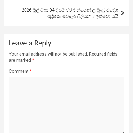
k
p
2026 මුල් මාස 04 දී රට විරුවන්ගෙන් ලැබුණු විදේශ
ප්‍රේෂණ ඩොලර් බිලියන 3 ඉක්මවා යයි
Leave a Reply
Your email address will not be published.
Required fields
are marked
*
Comment
*