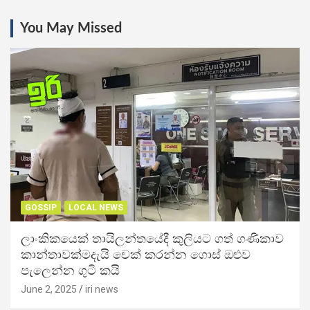
You May Missed
GOSSIP
LOCAL NEWS
ලාංකිකයෙක් තායිලන්තයේදී කුලියට ගත් ගණිකාව
කාන්තාවක්මදැයි චෙක් කරන්න ගොස් ඔළුව
පැලෙන්න ගුටි කයි
June 2, 2025
iri news