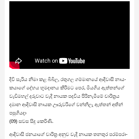
දිවි සැරිය නිමා කළ බිබිල, රතු­ගල ගම්මා­නයේ ආදි­වාසි නාය­
ක­යාගේ දේහය භූම­දා­නය කිරී­මට පෙර, මිය­ගිය ඇත්තන්ගේ
වැඩි­ම­හල් දරු­වාට වැදි නායක පද­විය පිරි­නැ­මීමේ චාරි­ත්‍රය
දඹාන ආදි­වාසි නායක ඌරු­ව­රිගේ වන්නිලැ ඇත්තන් අතින්
පසුගියදා
(09) සවස සිදු කෙරිණි.
ආදි­වාසි ජන­යාගේ චාරිත්‍ර අනුව වැදි නායක තන­තුර පර­ම්ප­රා­