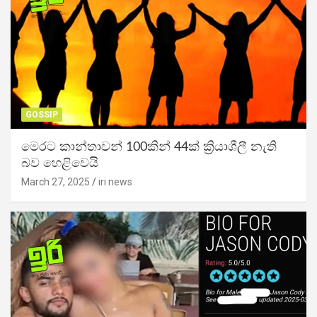
GOSSIP
මෙරට කාන්තාවන් 100කින් 44ක් ක්‍රියාශීලී නැති
බව හෙළිවෙයි
March 27, 2025
iri news