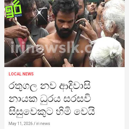
LOCAL NEWS
රතුගල නව ආදිවාසි
නායක ධුරය සරසවි
සිසුවෙකුට හිමි වෙයි
May 11, 2026
iri news