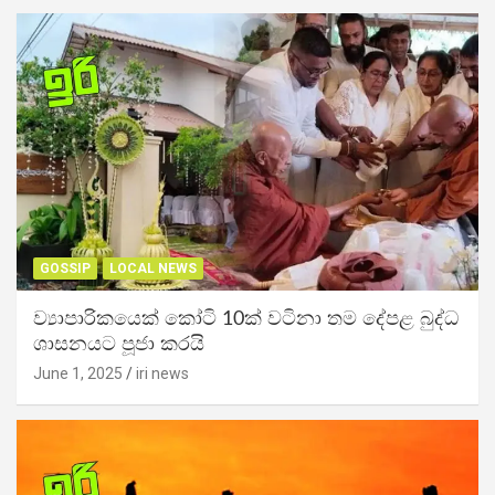
GOSSIP
LOCAL NEWS
ව්‍යාපාරිකයෙක් කෝටි 10ක් වටිනා තම දේපළ බුද්ධ
ශාසනයට පූජා කරයි
June 1, 2025
iri news