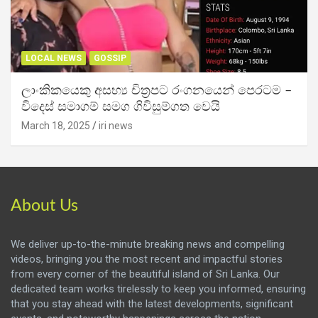
LOCAL NEWS
GOSSIP
ලාංකිකයෙකු අසභ්‍ය චිත්‍රපට රංගනයෙන් පෙරටම –
විදෙස් සමාගම් සමග ගිවිසුම්ගත වෙයි
March 18, 2025
iri news
About Us
We deliver up-to-the-minute breaking news and compelling
videos, bringing you the most recent and impactful stories
from every corner of the beautiful island of Sri Lanka. Our
dedicated team works tirelessly to keep you informed, ensuring
that you stay ahead with the latest developments, significant