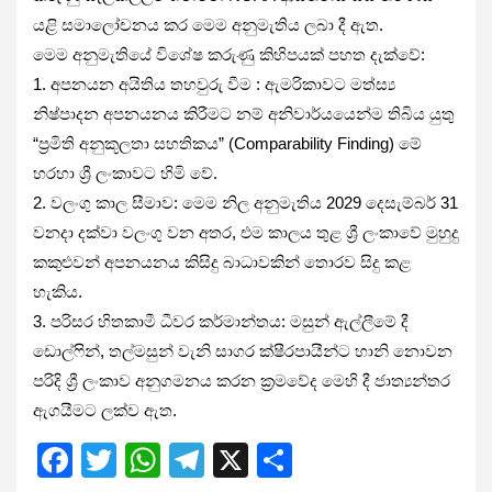
යළි සමාලෝචනය කර මෙම අනුමැතිය ලබා දී ඇත.
මෙම අනුමැතියේ විශේෂ කරුණු කිහිපයක් පහත දැක්වේ:
1. අපනයන අයිතිය තහවුරු වීම : ඇමරිකාවට මත්ස්‍ය
නිෂ්පාදන අපනයනය කිරීමට නම් අනිවාර්යයෙන්ම තිබිය යුතු
“ප්‍රමිති අනුකූලතා සහතිකය” (Comparability Finding) මේ
හරහා ශ්‍රී ලංකාවට හිමි වේ.
2. වලංගු කාල සීමාව: මෙම නිල අනුමැතිය 2029 දෙසැම්බර් 31
වනදා දක්වා වලංගු වන අතර, එම කාලය තුළ ශ්‍රී ලංකාවේ මුහුදු
කකුළුවන් අපනයනය කිසිදු බාධාවකින් තොරව සිදු කළ
හැකිය.
3. පරිසර හිතකාමී ධීවර කර්මාන්තය: මසුන් ඇල්ලීමේ දී
ඩොල්ෆින්, තල්මසුන් වැනි සාගර ක්ෂීරපායීන්ට හානි නොවන
පරිදි ශ්‍රී ලංකාව අනුගමනය කරන ක්‍රමවේද මෙහි දී ජාත්‍යන්තර
ඇගයීමට ලක්ව ඇත.
F
T
W
T
X
S