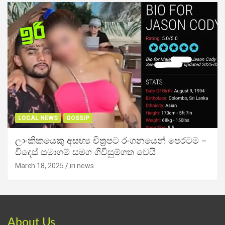
LOCAL NEWS
GOSSIP
ලාංකිකයෙකු අසභ්‍ය චිත්‍රපට රංගනයෙන් පෙරටම –
විදෙස් සමාගම් සමග ගිවිසුම්ගත වෙයි
March 18, 2025
iri news
About Us