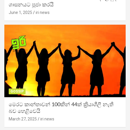
ශාසනයට පූජා කරයි
June 1, 2025
iri news
GOSSIP
මෙරට කාන්තාවන් 100කින් 44ක් ක්‍රියාශීලී නැති
බව හෙළිවෙයි
March 27, 2025
iri news