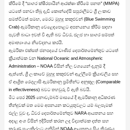
කිරීමේ දී “සාගර ක්ෂීරපායින් ආරක්ෂා කිරීමේ පනත” (MMPA)
යටතේ පනවා තිබූ දැඩි කොන්දේසි සපුරාලීමට ශ්‍රී ලංකාව
සමත්වීමත් සමඟ, මෙරට මුහුදු කකුළුවන් (Blue Swimming
Crab) ඇමරිකානු වෙළෙඳපොළට අපනයනය කිරීම සඳහා
පැවති බාධා ඉවත් වී ඇති බව ධීවර, ජලජ හා සාගර සම්පත්
අමාත්‍යාංශය නිවේදනය කරයි.
ඇමරිකා එක්සත් ජනපදයේ වාණිජ දෙපාර්තමේන්තුව යටතේ
ක්‍රියාත්මක වන National Oceanic and Atmospheric
Administration – NOAA විසින් නිල වශයෙන් දැනුම් දී
ඇත්තේ, ශ්‍රී ලංකාවේ මුහුදු කකුළුවන් ඇල්ලීමේ ක්‍රියාවලිය සහ
ඒ ආශ්‍රිත රෙගුලාසි ඇමරිකානු ප්‍රමිතීන්ට අනුකූල (Comparable
in effectiveness) බවට තහවුරු වී ඇති බවයි.
මීට පෙර 2025 නොවැම්බර් මාසයේ දී ඇමරිකානු අධිකරණ
තීන්දුවක් මත මෙම අපනයන කටයුතුවලට යම් බලපෑමක්
එල්ල වුව ද, ධීවර දෙපාර්තමේන්තුව NARA ආයතනය සහ
අදාළ අංශ විසින් ඉදිරිපත් කරන ලද විද්‍යාත්මක දත්ත සහ
කරුණු සැලකිල්ලට ගනිමින් NOAA ආයතනය සිය තීරණය