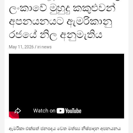
ලංකාවේ මුහුදු කකුළුවන්
අපනයනයට ඇමරිකානු
රජයේ නිල අනුමැතිය
May 11, 2026
iri news
ඇමරිකා එක්සත් ජනපදය වෙත මත්ස්‍ය නිෂ්පාදන අපනයනය