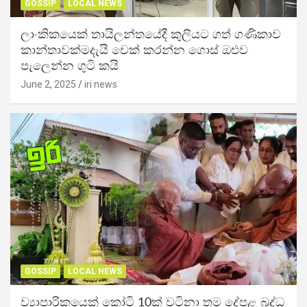
GOSSIP
LOCAL NEWS
ලාංකිකයෙක් තායිලන්තයේදී කුලියට ගත් ගණිකාව
කාන්තාවක්මදැයි චෙක් කරන්න ගොස් ඔළුව
පැලෙන්න ගුටි කයි
June 2, 2025
iri news
GOSSIP
LOCAL NEWS
ව්‍යාපාරිකයෙක් කෝටි 10ක් වටිනා තම දේපළ බුද්ධ