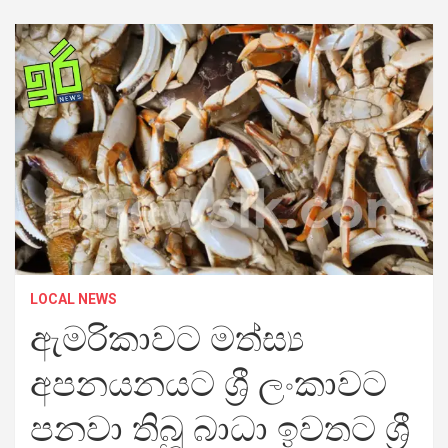
LOCAL NEWS
ඇමරිකාවට මත්ස්‍ය
අපනයනයට ශ්‍රී ලංකාවට
පනවා තිබූ බාධා ඉවතට ශ්‍රී