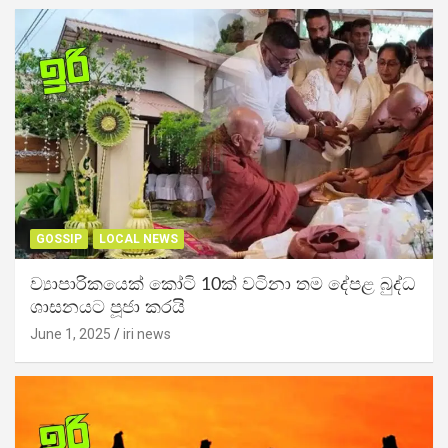
GOSSIP
LOCAL NEWS
ව්‍යාපාරිකයෙක් කෝටි 10ක් වටිනා තම දේපළ බුද්ධ
ශාසනයට පූජා කරයි
June 1, 2025
iri news