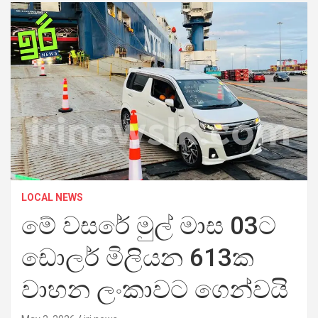
LOCAL NEWS
මේ වසරේ මුල් මාස 03ට
ඩොලර් මිලියන 613ක
වාහන ලංකාවට ගෙන්වයි