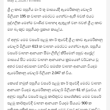
May 2, 2026
iri news
ශ්‍රී ලංකාව පසුගිය මා ර් තු මාසයේදී ඇමෙරිකානු ඩොලර්
මිලියන 195 ක වාහන මෙරටට ගෙන්වා ඇති බවත් එයට
පුද්ගලික මෙන්ම වාණිජ වාහනද ඇතුළත් වන බවත් ශ්‍රී ලංකාව
මහ බැංකුව පසුගියදා ප්‍රකාශ කළේය.
ඒ අනුව මෙම වසරේ පළමු කා ර් තුවේදී ශ්‍රී ලංකාව ඇමෙරිකානු
ඩොලර් මිලියන 613 ක වාහන මෙරටට ගෙන්වා ඇත. පසුගිය
වසරේ වාහන ආනයන සීමා ලිහිල් කිරීමෙන් පසුව අප්‍රේල්
මාසයේ සිට මෙරට වාහන ආනයනය ක්‍රමයෙන් වර්ධනය වූ
අතර වසර අවසාන වනවිට සමස්ත වාහන ආනයන වියදම
ඇමෙරිකානු ඩොලර් බිලියන 2.047 ක් විය.
කෙසේ නමුත් පසුගිය වසරේ පළමු කා ර් තුවේදී මෙරට වාහන
ආනයන වියදම ඇමෙරිකානු ඩොලර් මිලියන 61 ක් වූවේය. ඒ
අනුව පසුගිය වසරේ පළමු කාර්තුවට සාපේක්ෂව මෙම වසරේ
පළමු කාර්තුවේදී වාහන ආනයන වියදම සියයට 900 ක
ප්‍රතිශතයකින් ඉහළ ගොස් ඇතත් මෙම වසර අවසාන වනවිට