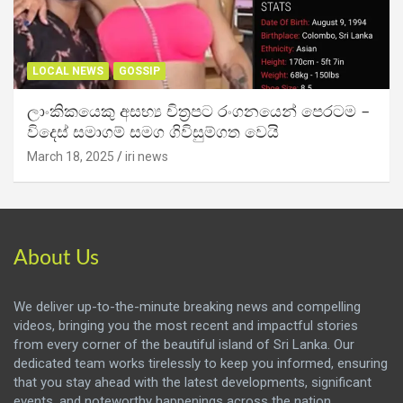
LOCAL NEWS
GOSSIP
ලාංකිකයෙකු අසභ්‍ය චිත්‍රපට රංගනයෙන් පෙරටම –
විදෙස් සමාගම් සමග ගිවිසුම්ගත වෙයි
March 18, 2025
iri news
About Us
We deliver up-to-the-minute breaking news and compelling
videos, bringing you the most recent and impactful stories
from every corner of the beautiful island of Sri Lanka. Our
dedicated team works tirelessly to keep you informed, ensuring
that you stay ahead with the latest developments, significant
events, and noteworthy happenings across the nation.