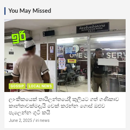
You May Missed
GOSSIP
LOCAL NEWS
ලාංකිකයෙක් තායිලන්තයේදී කුලියට ගත් ගණිකාව
කාන්තාවක්මදැයි චෙක් කරන්න ගොස් ඔළුව
පැලෙන්න ගුටි කයි
June 2, 2025
iri news