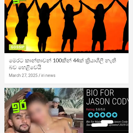
GOSSIP
මෙරට කාන්තාවන් 100කින් 44ක් ක්‍රියාශීලී නැති
බව හෙළිවෙයි
March 27, 2025
iri news