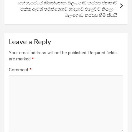
යන්න,පස්සේ කියන්නෙපා බලංගොඩ කස්සප ජනතාව
එක්ක ඇවිත් තඹුත්තෙගම හාදයාව එලෙව්ව කියලා –
බලංගොඩ කස්සප හිමි කියයි
Leave a Reply
Your email address will not be published.
Required fields
are marked
*
Comment
*