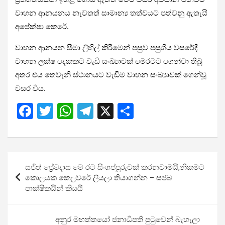
වාහන ආනයනය නැවතත් සාමාන්‍ය තත්වයට පත්වනු ඇතැයි
අපේක්ෂා කෙරේ.
වාහන ආනයන සීමා ලිහිල් කිරීමෙන් පසුව පසුගිය වසරේදී
වාහන ලක්ෂ දෙකකට වැඩි සංඛ්‍යාවක් මෙරටට ගෙන්වා තිබූ
අතර එය තෙවැනි ස්ථානයට වැඩිම වාහන සංඛ්‍යාවක් ගෙන්වූ
වසර විය.
F
T
W
T
X
S
a
wi
h
el
h
ce
tt
at
e
ar
b
er
s
gr
e
Post
සජිත් ප්‍රේමදාස මේ රට සිංගප්පූරුවක් කරනවාමයි,නිකමට
o
A
a
navigation
කොලයක කෙලවරේ ලියලා තියාගන්න – සජබ
o
p
m
පාක්ෂිකයින් කියයි
k
p
අනුර මහත්තයෝ ජනාධිපති පුටුවෙන් බැහැලා