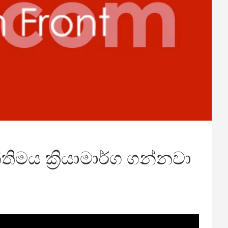
ිමය ක්‍රියාමාර්ග ගන්නවා