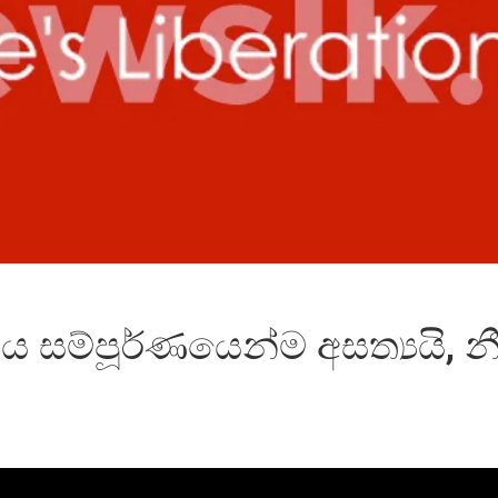
 සම්පූර්ණයෙන්ම අසත්‍යයි, නීත