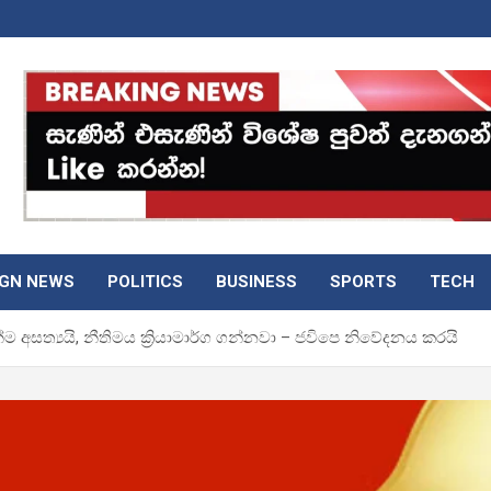
IGN NEWS
POLITICS
BUSINESS
SPORTS
TECH
 අසත්‍යයි, නීතිමය ක්‍රියාමාර්ග ගන්නවා – ජවිපෙ නිවේදනය කරයි