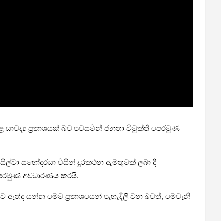
 සාවද්‍ය ප්‍රකාශයක් බව පවසමින් ජනතා විමුක්ති පෙරමුණ
 සිල්වා සහෝදරයා විසින් දුරකථන ඇමතුමක් ලබා දී
 පෙරමුණ අවධාරණය කරයි.
ඇත්ද යන්න මෙම ප්‍රකාශයෙන් පැහැදිලි වන බවත්, මෙවැනි