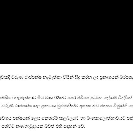
වකදී වරුණ රාජපක්ෂ නැමැත්තා විසින් සිදු කරන ලද ප්‍රකාශයක් බරපතළ
බේසිංහ නැමැත්තාට මීට මාස 02කට පෙර ජවිපෙ ප්‍රධාන ලේකම් ටිල්වින්
ුණ රාජපක්ෂ කළ ප්‍රකාශය මුළුමනින්ම අසත්‍ය බව ජනතා විමුක්ති
න බලවේගය පක්ෂයක් ලෙස කෙතරම් කලබලයට හා බංකොලොත්භාවයට පත්ව 
 පත්වීම කණගාටුදායක බවත් එහි සඳහන් වේ.