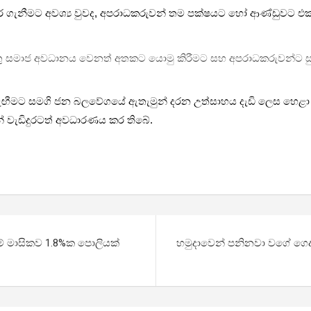
 ගැනීමට අවශ්‍ය වුවද, අපරාධකරුවන් තම පක්ෂයට හෝ ආණ්ඩුවට එකතු
ැබිය යුතු සමාජ අවධානය වෙනත් අතකට යොමු කිරීමට සහ අපරාධකරුවන්ට
ාද නැඟීමට සමගි ජන බලවේගයේ ඇතැමුන් දරන උත්සාහය දැඩි ලෙස හෙළා 
් වැඩිදුරටත් අවධාරණය කර තිබේ.
් මාසිකව 1.8%ක පොලියක්
හමුදාවෙන් පනිනවා වගේ ගෙද