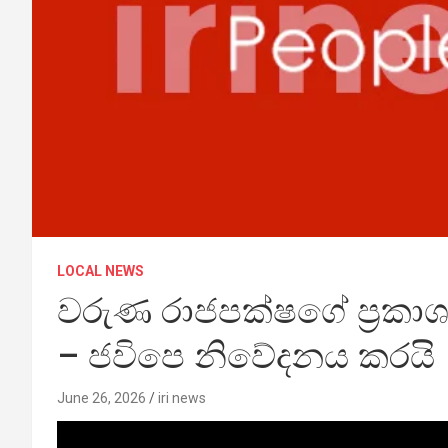
LOCAL NEWS
වරුණ රාජපක්ෂගේ ප්‍රකාශය
– ජවිපෙ නිවේදනය කරයි
June 26, 2026
iri news