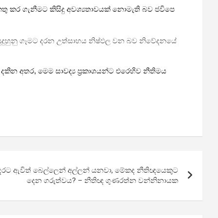
 කර ගැනීමට කිසිදු අවශ්‍යතාවයක් නොමැති බව ජවිපෙ
 සුදුහුනු ගෑමට දරන උත්සාහය නිෂ්ඵල වන බව නිවේදනයේ
දකින අතර, මෙම සාවද්‍ය ප්‍රකාශයන්ට එරෙහිව නීතිමය
රට ඇවිත් බෙල්ලෙන් අල්ලන් යනවා, මේකද නීතිඥයෙකුට
දෙන ගරුත්වය? – නීතිඥ ගුණරත්න වන්නිනායක