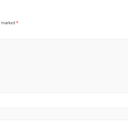
re marked
*