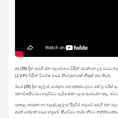
අද (26) දින සමගි ජන බලවේගය විසින් පවත්වන ලද මාධ්‍ය හමු
(J.V.P.) විසින් විශේෂ මාධ්‍ය නිවේදනයක් නිකුත් කර තිබේ.
ඊයේ (25) දින අල්ලස් චෝදනා මත අත්අඩංගුවට පත් වූ චරිත් අ
ජනාධිපතිවරයා හමුවීමට පැමිණෙන ලෙස ආරාධනා කළ බවට වර
පාතාල සබඳතා හා බැඳුණු අල්ලස් සිදුවීම් හමුවේ සමගි ජ
අතේ රෝලක් මාධ්‍ය හමුවේ කියවීමට තරම් නිවට තත්ත්වයකට