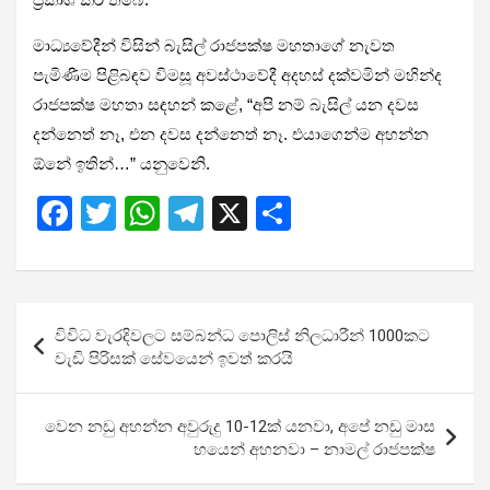
මාධ්‍යවේදීන් විසින් බැසිල් රාජපක්ෂ මහතාගේ නැවත
පැමිණීම පිළිබඳව විමසූ අවස්ථාවේදී අදහස් දක්වමින් මහින්ද
රාජපක්ෂ මහතා සඳහන් කළේ, “අපි නම් බැසිල් යන දවස
දන්නෙත් නෑ, එන දවස දන්නෙත් නෑ. එයාගෙන්ම අහන්න
ඕනේ ඉතින්…” යනුවෙනි.
F
T
W
T
X
S
a
wi
h
el
h
ce
tt
at
e
ar
b
er
s
gr
e
Post
විවිධ වැරදිවලට සම්බන්ධ පොලිස් නිලධාරීන් 1000කට
o
A
a
navigation
වැඩි පිරිසක් සේවයෙන් ඉවත් කරයි
o
p
m
k
p
වෙන නඩු අහන්න අවුරුදු 10-12ක් යනවා, අපේ නඩු මාස
හයෙන් අහනවා – නාමල් රාජපක්ෂ