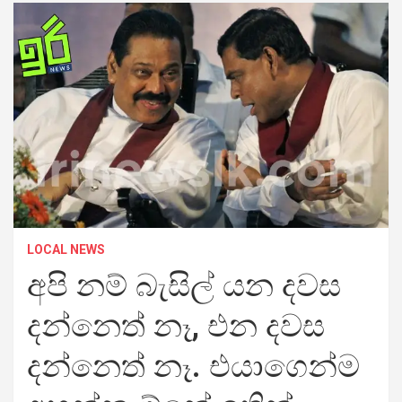
LOCAL NEWS
අපි නම් බැසිල් යන දවස
දන්නෙත් නෑ, එන දවස
දන්නෙත් නෑ. එයාගෙන්ම