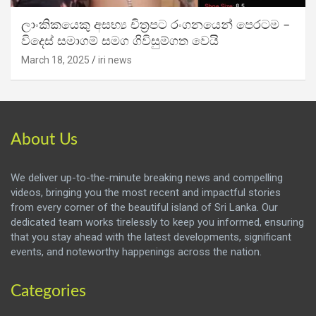
ලාංකිකයෙකු අසභ්‍ය චිත්‍රපට රංගනයෙන් පෙරටම –
විදෙස් සමාගම් සමග ගිවිසුම්ගත වෙයි
March 18, 2025
iri news
About Us
We deliver up-to-the-minute breaking news and compelling
videos, bringing you the most recent and impactful stories
from every corner of the beautiful island of Sri Lanka. Our
dedicated team works tirelessly to keep you informed, ensuring
that you stay ahead with the latest developments, significant
events, and noteworthy happenings across the nation.
Categories