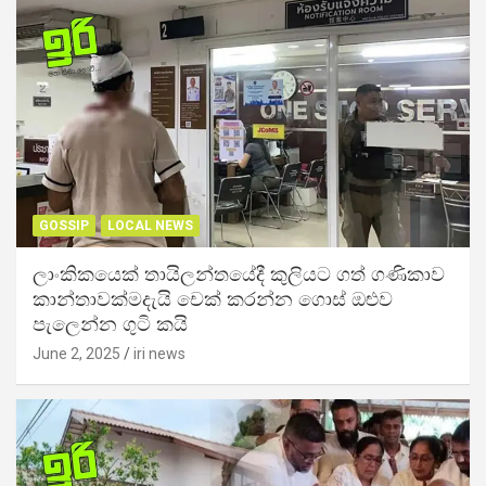
GOSSIP
LOCAL NEWS
ලාංකිකයෙක් තායිලන්තයේදී කුලියට ගත් ගණිකාව
කාන්තාවක්මදැයි චෙක් කරන්න ගොස් ඔළුව
පැලෙන්න ගුටි කයි
June 2, 2025
iri news