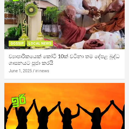
GOSSIP
LOCAL NEWS
ව්‍යාපාරිකයෙක් කෝටි 10ක් වටිනා තම දේපළ බුද්ධ
ශාසනයට පූජා කරයි
June 1, 2025
iri news