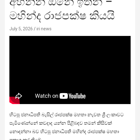
අහන්න ඕනේ ඉතින් –
මහින්ද රාජපක්ෂ කියයි
July 5, 2026
iri news
හිටපු ජනාධිපති බැසිල් රාජපක්ෂ මහතා නැවත ශ්‍රී ලංකාවට
පැමිණෙන්නේ කවදාද යන්න පිළිබඳව තමන් කිසිවක්
නොදන්නා බව හිටපු ජනාධිපති මහින්ද රාජපක්ෂ මහතා
ප්‍රකාශ කර තිබේ.