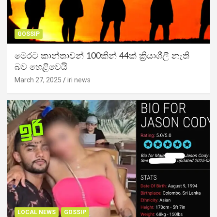
GOSSIP
මෙරට කාන්තාවන් 100කින් 44ක් ක්‍රියාශීලී නැති
බව හෙළිවෙයි
March 27, 2025
iri news
LOCAL NEWS
GOSSIP