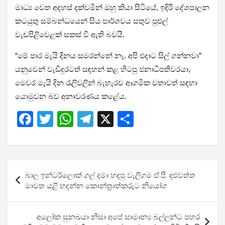
මාධ්‍ය වෙත අදහස් දක්වමින් ඔහු කියා සිටියේ, ඉදිරි දේශපාලන
කටයුතු සම්බන්ධයෙන් සිය පාර්ශවය සතුව පුළුල්
වැඩපිළිවෙළක් සකස් වී ඇති බවයි.
“මේ පාර මැයි දිනය සමරන්නේ නෑ. අපි එදාට සිල් ගන්නවා”
යනුවෙන් වැඩිදුරටත් සඳහන් කළ හිටපු ජනාධිපතිවරයා,
මෙවර මැයි දින රැලිවලින් බැහැරව ආගමික වතාවත් සඳහා
යොමුවන බව අනාවරණය කළේය.
F
T
W
T
X
S
a
wi
h
el
h
ce
tt
at
e
ar
b
er
s
gr
e
Post
බාල ඉන්ටර්ලොක් ගල් දමා හදපු වැලි­ගම ඒ.පී. දළු­වත්ත
o
A
a
navigation
මාවත යළි හදන්න කොන්ත්‍රාත්කරුට නියෝග
o
p
m
k
p
අලෝක සුනඛයා නිසා අපේ සාමාන්‍ය බල්ලන්ට පහර