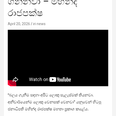
ගන්නවා – මහින්ද
රාජපක්ෂ
April 20, 2026
iri news
“බලය ගැනීම සඳහා අපිට ලොකු සැලැස්මක් තියනවා.
අනිවාර්යෙන්ම ලොකු වෙනසක් වෙනවා” යනුවෙන් හිටපු
ජනාධිපති මහින්ද රාජපක්ෂ මහතා ප්‍රකාශ කළේය.