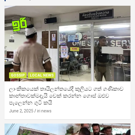
GOSSIP
LOCAL NEWS
ලාංකිකයෙක් තායිලන්තයේදී කුලියට ගත් ගණිකාව
කාන්තාවක්මදැයි චෙක් කරන්න ගොස් ඔළුව
පැලෙන්න ගුටි කයි
June 2, 2025
iri news