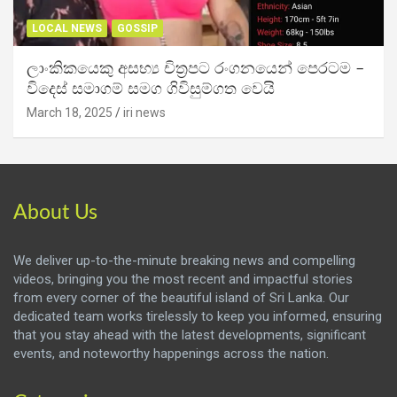
LOCAL NEWS
GOSSIP
ලාංකිකයෙකු අසභ්‍ය චිත්‍රපට රංගනයෙන් පෙරටම –
විදෙස් සමාගම් සමග ගිවිසුම්ගත වෙයි
March 18, 2025
iri news
About Us
We deliver up-to-the-minute breaking news and compelling
videos, bringing you the most recent and impactful stories
from every corner of the beautiful island of Sri Lanka. Our
dedicated team works tirelessly to keep you informed, ensuring
that you stay ahead with the latest developments, significant
events, and noteworthy happenings across the nation.