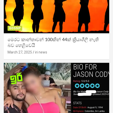
GOSSIP
මෙරට කාන්තාවන් 100කින් 44ක් ක්‍රියාශීලී නැති
බව හෙළිවෙයි
March 27, 2025
iri news