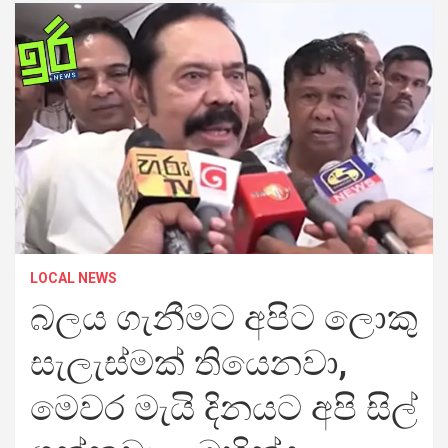
LOCAL NEWS
බලය ගැනීමට අපිට ලොකු
සැලැස්මක් තියෙනවා,
මෙවර මැයි දිනයට අපි සිල්