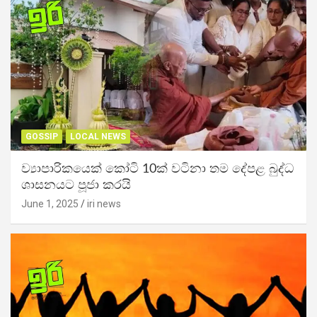
GOSSIP
LOCAL NEWS
ව්‍යාපාරිකයෙක් කෝටි 10ක් වටිනා තම දේපළ බුද්ධ
ශාසනයට පූජා කරයි
June 1, 2025
iri news