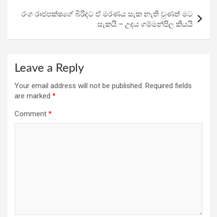
k
p
රංග රාජපක්ෂගේ බිරිදට ඒ මරණය සැක නැති වුණත් මට
සැකයි – උදය ගම්මන්පිල කියයි
Leave a Reply
Your email address will not be published.
Required fields
are marked
*
Comment
*