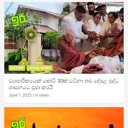
GOSSIP
LOCAL NEWS
ව්‍යාපාරිකයෙක් කෝටි 10ක් වටිනා තම දේපළ බුද්ධ
ශාසනයට පූජා කරයි
June 1, 2025
iri news