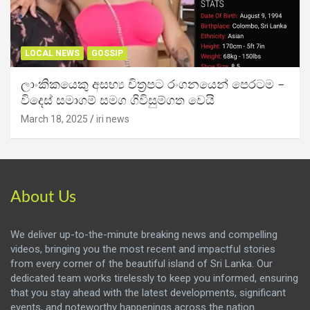
LOCAL NEWS
GOSSIP
ලාංකිකයෙකු අසභ්‍ය චිත්‍රපට රංගනයෙන් පෙරටම –
විදෙස් සමාගම් සමග ගිවිසුම්ගත වෙයි
March 18, 2025
iri news
About Us
We deliver up-to-the-minute breaking news and compelling
videos, bringing you the most recent and impactful stories
from every corner of the beautiful island of Sri Lanka. Our
dedicated team works tirelessly to keep you informed, ensuring
that you stay ahead with the latest developments, significant
events, and noteworthy happenings across the nation.