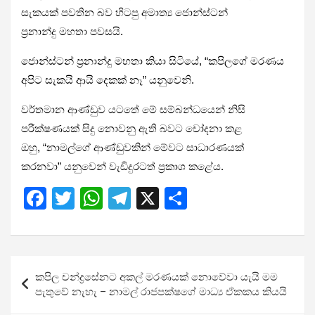
සැකයක් පවතින බව හිටපු අමාත්‍ය ජොන්ස්ටන්
ප්‍රනාන්දු මහතා පවසයි.
ජොන්ස්ටන් ප්‍රනාන්දු මහතා කියා සිටියේ, “කපිලගේ මරණය
අපිට සැකයි ආයි දෙකක් නෑ” යනුවෙනි.
වර්තමාන ආණ්ඩුව යටතේ මේ සම්බන්ධයෙන් නිසි
පරීක්ෂණයක් සිදු නොවනු ඇති බවට චෝදනා කළ
ඔහු, “නාමල්ගේ ආණ්ඩුවකින් මේවට සාධාරණයක්
කරනවා” යනුවෙන් වැඩිදුරටත් ප්‍රකාශ කළේය.
F
T
W
T
X
S
a
wi
h
el
h
ce
tt
at
e
ar
b
er
s
gr
e
Post
කපිල චන්ද්‍රසේනට අකල් මරණයක් නොවේවා යැයි මම
o
A
a
navigation
පැතුවේ නැහැ – නාමල් රාජපක්ෂගේ මාධ්‍ය ඒකකය කියයි
o
p
m