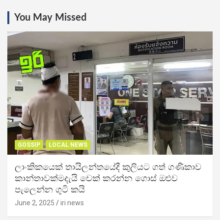
You May Missed
GOSSIP
LOCAL NEWS
ලාංකිකයෙක් තායිලන්තයේදී කුලියට ගත් ගණිකාව
කාන්තාවක්මදැයි චෙක් කරන්න ගොස් ඔළුව
පැලෙන්න ගුටි කයි
June 2, 2025
iri news