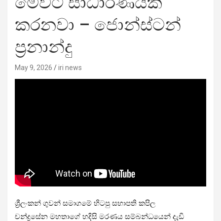
මේවට සාධාරණයක්
කරනවා – ජොන්ස්ටන්
ප්‍රනාන්දු
May 9, 2026
iri news
ශ්‍රීලංකන් ගුවන් සමාගමේ හිටපු සභාපති කපිල
චන්ද්‍රසේන මහතාගේ හදිසි මරණය සම්බන්ධයෙන් දැඩි