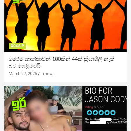
GOSSIP
මෙරට කාන්තාවන් 100කින් 44ක් ක්‍රියාශීලී නැති
බව හෙළිවෙයි
March 27, 2025
iri news