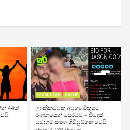
LOCAL NEWS
GOSSIP
න් 44ක්
ලාංකිකයෙකු අසභ්‍ය චිත්‍රපට
වෙයි
රංගනයෙන් පෙරටම – විදෙස්
සමාගම් සමග ගිවිසුම්ගත වෙයි