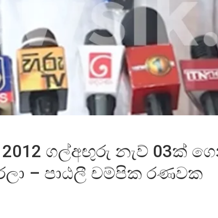
 2012 ගල්අඟුරු නැව් 03ක් ග
කරලා – පාඨලී චම්පික රණවක