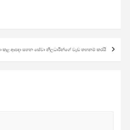
් වංචා කළ ආපදා සහන සේවා නිලධාරීන්ගේ වැඩ තහනම් කරයි