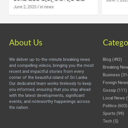
June 1, 202
June 2, 2025
iri news
About Us
Catego
We deliver up-to-the-minute breaking news
Blog
(492)
and compelling videos, bringing you the most
Breaking Ne
recent and impactful stories from every
Business
(31
corner of the beautiful island of Sri Lanka.
Foreign New
Our dedicated team works tirelessly to keep
you informed, ensuring that you stay ahead
Gossip
(111)
with the latest developments, significant
Local News
(
events, and noteworthy happenings across
Politics
(603)
the nation.
Sports
(99)
Tech
(5)