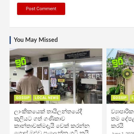
You May Missed
GOSSIP
LOCAL NEWS
GOSSIP
L
ලාංකිකයෙක් තායිලන්තයේදී
ව්‍යාපාර
කුලියට ගත් ගණිකාව
තම දේපළ
කාන්තාවක්මදැයි චෙක් කරන්න
කරයි
ගොස් ඔළුව පැලෙන්න ගුටි කයි