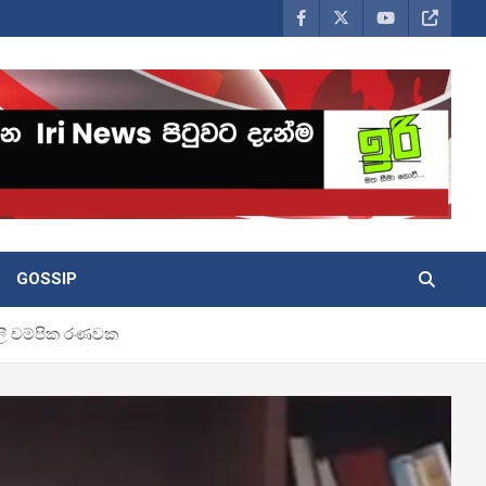
GOSSIP
ඨලී චම්පික රණවක