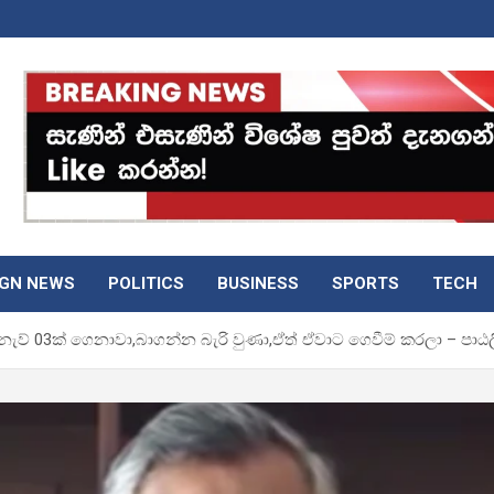
IGN NEWS
POLITICS
BUSINESS
SPORTS
TECH
ු නැව් 03ක් ගෙනාවා,බාගන්න බැරි වුණා,ඒත් ඒවාට ගෙවීම් කරලා – පා