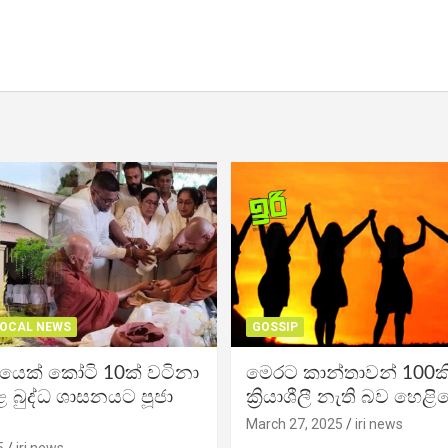
OCAL NEWS
GOSSIP
ිකයෙක් කෝටි 10ක් වටිනා
මෙරට කාන්තාවන් 100කි
 බුද්ධ ශාසනයට පූජා
ක්‍රියාශීලී නැති බව හෙළි
March 27, 2025
iri news