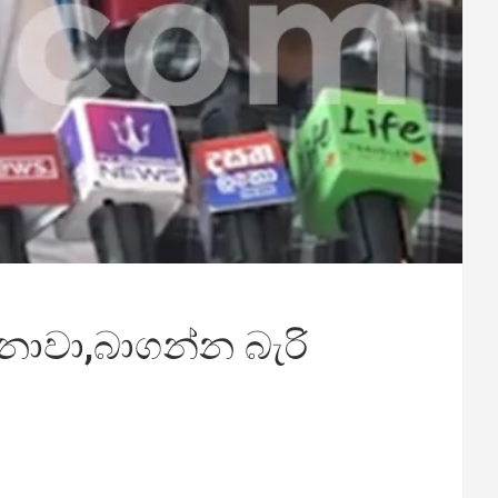
ෙනාවා,බාගන්න බැරි