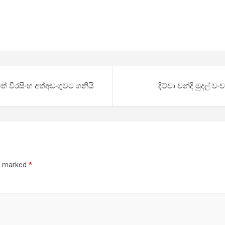
 වීරසිංහ අත්අඩංගුවට ගනියි
දිට්වා වන්දි මුදල
re marked
*