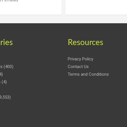
5
iri news
ries
Resources
Privacy Policy
ws
(400)
Contact Us
4)
Terms and Conditions
s
(4)
9,553)