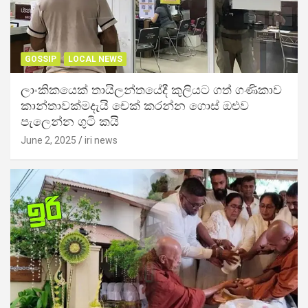
GOSSIP
LOCAL NEWS
ලාංකිකයෙක් තායිලන්තයේදී කුලියට ගත් ගණිකාව
කාන්තාවක්මදැයි චෙක් කරන්න ගොස් ඔළුව
පැලෙන්න ගුටි කයි
June 2, 2025
iri news