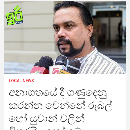
LOCAL NEWS
අනාගතයේ දී ගණුදෙනු
කරන්න වෙන්නේ රූබල්
හෝ යුවාන් වලින්