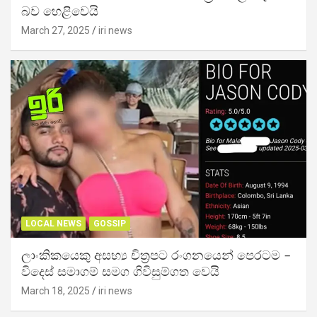
බව හෙළිවෙයි
March 27, 2025
iri news
LOCAL NEWS
GOSSIP
ලාංකිකයෙකු අසභ්‍ය චිත්‍රපට රංගනයෙන් පෙරටම –
විදෙස් සමාගම් සමග ගිවිසුම්ගත වෙයි
March 18, 2025
iri news