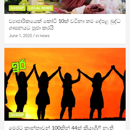
GOSSIP
LOCAL NEWS
ව්‍යාපාරිකයෙක් කෝටි 10ක් වටිනා තම දේපළ බුද්ධ
ශාසනයට පූජා කරයි
June 1, 2025
iri news
GOSSIP
මෙරට කාන්තාවන් 100කින් 44ක් ක්‍රියාශීලී නැති