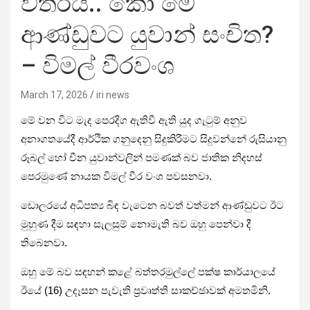
විතරයි.. කෝ මේ
ආණ්ඩුවට යුවාන් සංචිත?
– විමල් වීරවංශ
March 17, 2026
iri news
මේ වන විට මැද පෙරදිග ඇතිවී ඇති යුද ගැටුම් අනුව
අනාගතයේදී ආර්ථික ගනුදෙනු සිදුකිරීමට සිදුවන්නේ රුසියානු
රූබල් හෝ චීන යුවාන්වලින් පමණක් බව ජාතික නිදහස්
පෙරමුණේ නායක විමල් වීර වංශ පවසනවා.
ඩොලරයේ අධිපත්‍ය බිඳ වැටෙන බවත් වත්මන් ආණ්ඩුවට ඊට
මුහුණ දීම සඳහා සැලසුම් නොමැති බව ඔහු පෙන්වා දී
තිබෙනවා.
ඔහු මේ බව සඳහන් කළේ බත්තරමුල්ලේ පක්ෂ කාර්යාලයේ
ඊයේ (16) උදෑසන පැවැති ප්‍රවෘත්ති සාකච්ඡාවක් අමතමිනි.