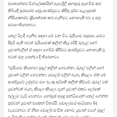
ජ්‍යාත්‍යන්තර විශ්ලේෂකයින් පැහැදිලි අනතුරු ඇඟවීම් කර
තිබියදී පුරසාරම් දෙඩු ආණ්ඩුවට කිසිදු පූර්ව සැලසුමක්
නිසියාකාරව ක්‍රියාත්මක කර ගැනීමට නොහැකි බව ද ඔහු
පවසා තිබෙනවා.
තෙල් මිලදී ගැනීම සඳහා මේ වන විට රුසියාව පසුපස යාමට
සිදුවී ඇති බවත් රුසියාවක් කලින් කියූ පරිදි රූබැල් හෝ
යුවාන්වලින් ඒ සඳහා ගෙවීම් කිරීමට ආණ්ඩුවට නොහැකි වූ
බවත් ඔහු පෙන්වා දී තිබෙනවා.
“රුසියාව කියනවා මුදල් කලින් ගෙවන්න, රූබල් වලින් හෝ
යුවාන් වලින් ගෙවන්න, ඩොලර් වලින් බැහැ කියලා. ඒත් මේ
ආණ්ඩුවේ උද්දච්ච මහ බැංකු අධිපති කලින් කිව්වේ රූබල් වත්
යුවන්වත් බැහැ කියලා කියලා. දැන් යුවාන් එකට ලෝකේ
ඉල්ලුම වැඩි වෙනවා. හෝමුස් සමුද්‍ර සන්ධියෙන් තෙල් ගේන්න
පුළුවන් යුවාන් එකෙන් විතරයි. ඩොලරයේ ආධිපත්‍ය බිඳ
වැටෙනවා. ඒ නිසා ඩොලර් සංචිත නොව යුවාන් වගේ මුදල්