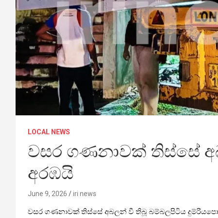
LOCAL NEWS
වසර ගණනාවක් තිස්සේ අබල
අරඹයි
June 9, 2026
iri news
වසර ගණනාවක් තිස්සේ අබලන් වී තිබූ බම්බලපිටිය දුම්රිය