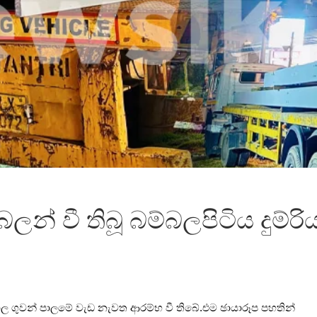
න් වී තිබූ බම්බලපිටිය දුම්
පොල ගුවන් පාලමේ වැඩ නැවත ආරම්භ වී තිබේ.එම ඡායාරූප පහතින්