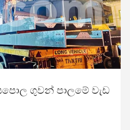
රියපොල ගුවන් පාලමේ වැඩ