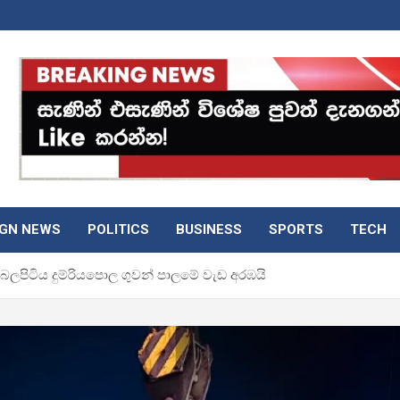
IGN NEWS
POLITICS
BUSINESS
SPORTS
TECH
බලපිටිය දුම්රියපොල ගුවන් පාලමේ වැඩ අරඹයි