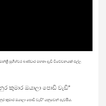
න්ත්‍රී සුගීශ්වර බණ්ඩාර මහතා දැඩි විවේචනයක් එල්ල
ුර කුමාර ඔයාලා පොඩි වැඩි”
ුර කුමාර ඔයාලා පොඩි වැඩි” යනුවෙන් පැවසීය.