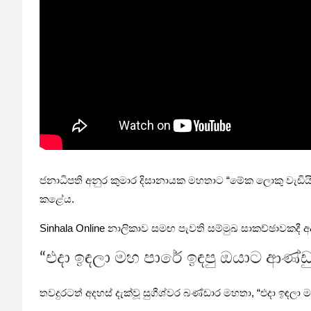
ජනාධිපති අනුර කුමාර දිසානායක මහතාට “මේක ලොකු වැඩියි, 
කළේය.
Sinhala Online නාලිකාව සමඟ පැවති සම්මුඛ සාකච්ඡාවකදී අ
“එදා ඉඳලා මහ පාරේ ඉඳපු ඔයාට ආණ්
තවදුරටත් අදහස් දැක්වූ සුගීශ්වර බණ්ඩාර මහතා, “එදා ඉඳ