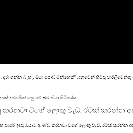
දරා ගන්න බැහැ, ඔයා පොඩි මිනිහෙක්” යනුවෙන් හිටපු පාර්ලිමේන්තු ම
දහස් දක්වමින් ඔහු මේ බව කියා සිටියේය.
ඩු කරනවා වගේ ලොකු වැඩ, රටක් කරන්න අන
ලා මහ පාරේ ඉඳපු ඔයාට ආණ්ඩු කරනවා වගේ ලොකු වැඩ, රටක් කරන්න අන