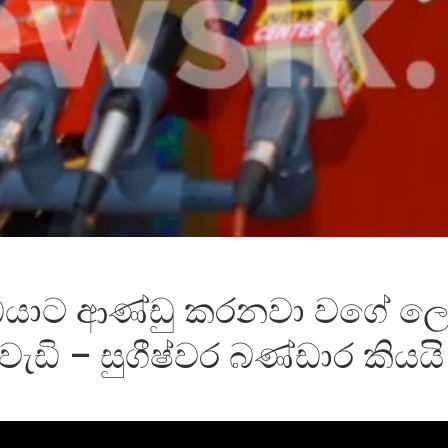
ු ඔයාට ආණ්ඩු කරනවා වගේ ල
ැඩි – සුගීෂ්වර බණ්ඩාර කියයි