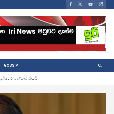
GOSSIP
ුගීෂ්වර බණ්ඩාර කියයි