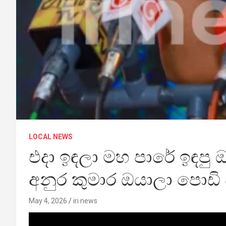
LOCAL NEWS
එදා ඉඳලා මහ පාරේ ඉඳප
අනුර කුමාර ඔයාලා පොඩි ව
May 4, 2026
iri news