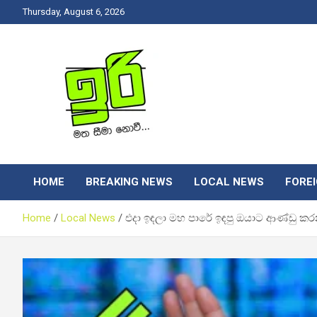
Skip
Thursday, August 6, 2026
to
content
Latest News Srilanka
Iri News
HOME
BREAKING NEWS
LOCAL NEWS
FORE
Home
Local News
එදා ඉඳලා මහ පාරේ ඉඳපු ඔයාට ආණ්ඩු කර