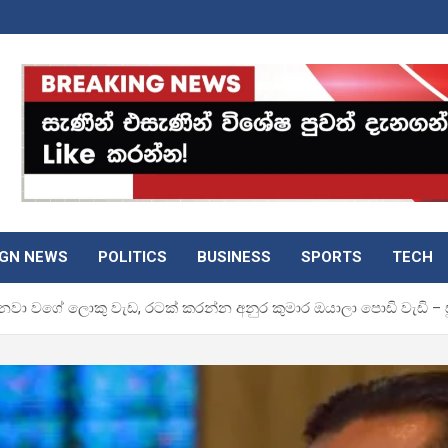
IGN NEWS
POLITICS
BUSINESS
SPORTS
TECH
නවා වගේ ලොකු වැඩ, රටක් කරන්න අනුර කුමාර ඔයාලා පොඩි වැඩි – ස