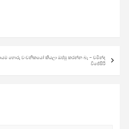
ම හොරු වංචනිකයෝ කියලා ඔප්පු කරන්න බෑ – චමින්ද
විජේසිරි