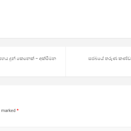
ට සහය දුන් කෙනෙක් – අක්මීමන
සජබයේ තරුණ කණ්ඩාය
re marked
*