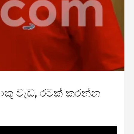
ොකු වැඩ, රටක් කරන්න