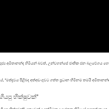
මිනම පූජ්‍ය අමිතානන්ද හිමියන් බවත්, උන්වහන්සේ ජාතික ජන බලවේගය 
ේ, “මත්ද්‍රවය පිළිබද අත්අඩංගුවට ගත්ත ප්‍රධාන හිමිනම තමයි අමිතා
ියපු භික්ෂුවක්”