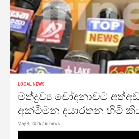
LOCAL NEWS
මත්ද්‍රව්‍ය චෝදනාවට අත්
අක්මීමන දයාරතන හිමි කි
May 4, 2026
iri news