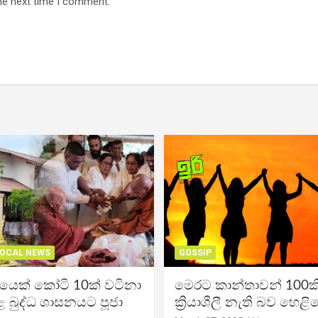
he next time I comment.
OCAL NEWS
GOSSIP
ිකයෙක් කෝටි 10ක් වටිනා
මෙරට කාන්තාවන් 100කි
 බුද්ධ ශාසනයට පූජා
ක්‍රියාශීලී නැති බව හෙළි