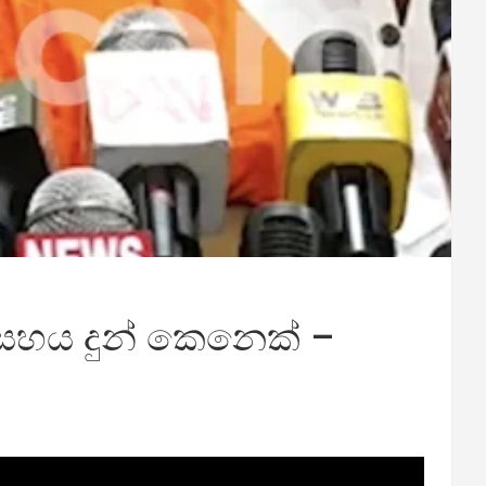
ට සහය දුන් කෙනෙක් –