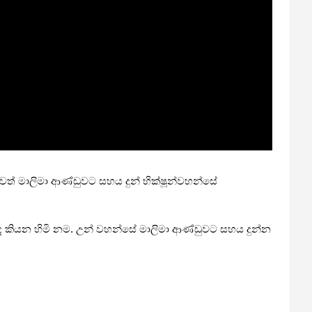
හෙවත් මාලිමා ආණ්ඩුවට සහය දුන් භික්ෂූන්වහන්සේ
නන්ද කියන හිමි නම. උන් වහන්සේ මාලිමා ආණ්ඩුවට සහය දුන්න