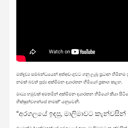
මත්ද්‍රව්‍ය සම්බන්ධයෙන් අත්අඩංගුවට ගනු ලැබූ ප්‍රධාන හි
නමක් බවත් පූජ්‍ය අක්මීමන දයාරතන හිමියෝ ප්‍රකාශ කළහ.
මාධ්‍ය හමුවක් අමතමින් අක්මීමන දයාරතන හිමියෝ කියා සිටිය
භික්ෂුන්වහන්සේ නමක්” යනුවෙනි.
“අරගලයේ ඉඳපු, මාලිමාවට කැන්වසින් ග