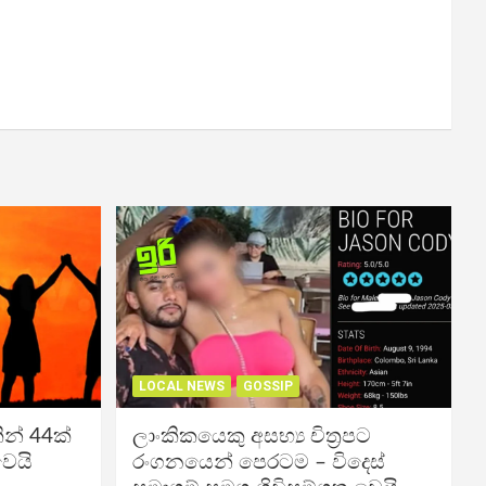
LOCAL NEWS
GOSSIP
න් 44ක්
ලාංකිකයෙකු අසභ්‍ය චිත්‍රපට
වෙයි
රංගනයෙන් පෙරටම – විදෙස්