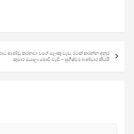
 ඔයාට ආණ්ඩු කරනවා වගේ ලොකු වැඩ, රටක් කරන්න අනුර
කුමාර ඔයාලා පොඩි වැඩි – සුගීෂ්වර බණ්ඩාර කියයි