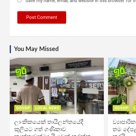
Save my name, email, and website in this browser for t
You May Missed
GOSSIP
LOCAL NEWS
GOSSIP
L
ලාංකිකයෙක් තායිලන්තයේදී
ව්‍යාපාර
කුලියට ගත් ගණිකාව
තම දේපළ