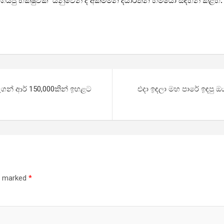
ගියපු භික්ෂුවක්” යනුවෙන් ද අක්මීමන දයාරතන හිමියෝ සඳහන් කළහ.
ැගන් ආර් 150,000කින් ඉහළට
එදා ඉඳලා මහ පාරේ ඉඳපු
re marked
*