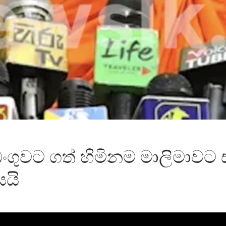
අඩංගුවට ගත් හිමිනම මාලිමාව
යයි