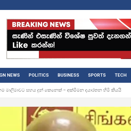
IGN NEWS
POLITICS
BUSINESS
SPORTS
TECH
මිනම මාලිමාවට සහය දුන් කෙනෙක් – අක්මීමන දයාරතන හිමි කියයි