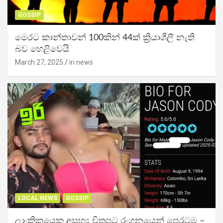
GOSSIP
මෙරට කාන්තාවන් 100කින් 44ක් ක්‍රියාශීලී නැති
බව හෙළිවෙයි
March 27, 2025
iri news
LOCAL NEWS
GOSSIP
ලාංකිකයෙකු අසභ්‍ය චිත්‍රපට රංගනයෙන් පෙරටම –