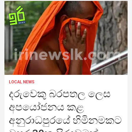
LOCAL NEWS
දරුවෙකු බරපතල ලෙස
අපයෝජනය කළ
අනුරාධපුරයේ හිමිනමකට