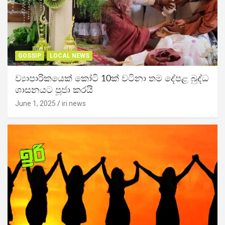
GOSSIP
LOCAL NEWS
ව්‍යාපාරිකයෙක් කෝටි 10ක් වටිනා තම දේපළ බුද්ධ
ශාසනයට පූජා කරයි
June 1, 2025
iri news