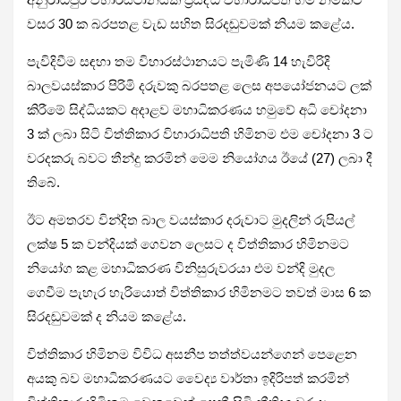
වසර 30 ක බරපතළ වැඩ සහිත සිරදඬුවමක් නියම කළේය.
පැවිදිවීම සඳහා තම විහාරස්ථානයට පැමිණි 14 හැවිරිදි
බාලවයස්කාර පිරිමි දරුවකු බරපතළ ලෙස අපයෝජනයට ලක්
කිරීමේ සිද්ධියකට අදාළව මහාධිකරණය හමුවේ අධි චෝදනා
3 ක් ලබා සිටි විත්තිකාර විහාරාධිපති හිමිනම එම චෝදනා 3 ට
වරදකරු බවට තීන්දු කරමින් මෙම නියෝගය ඊයේ (27) ලබා දී
තිබේ.
ඊට අමතරව වින්දිත බාල වයස්කාර දරුවාට මුදලින් රුපියල්
ලක්ෂ 5 ක වන්දියක් ගෙවන ලෙසට ද විත්තිකාර හිමිනමට
නියෝග කළ මහාධිකරණ විනිසුරුවරයා එම වන්දි මුදල
ගෙවීම පැහැර හැරියොත් විත්තිකාර හිමිනමට තවත් මාස 6 ක
සිරදඬුවමක් ද නියම කළේය.
විත්තිකාර හිමිනම විවිධ අසනීප තත්ත්වයන්ගෙන් පෙළෙන
අයකු බව මහාධිකරණයට වෛද්‍ය වාර්තා ඉදිරිපත් කරමින්