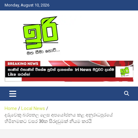
Skip
Monday, August 10, 2026
to
content
Latest News Srilanka
Iri News
Home
Local News
දරුවෙකු බරපතල ලෙස අපයෝජනය කළ අනුරාධපුරයේ
හිමිනමකට වසර 30ක සිරදඩුමක් නියම කරයි