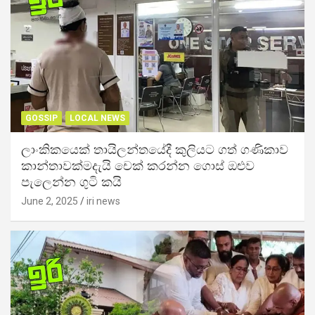
GOSSIP
LOCAL NEWS
ලාංකිකයෙක් තායිලන්තයේදී කුලියට ගත් ගණිකාව
කාන්තාවක්මදැයි චෙක් කරන්න ගොස් ඔළුව
පැලෙන්න ගුටි කයි
June 2, 2025
iri news