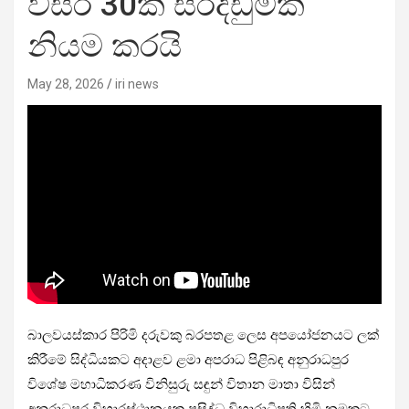
වසර 30ක සිරදඩුමක්
නියම කරයි
May 28, 2026
iri news
බාලවයස්කාර පිරිමි දරුවකු බරපතළ ලෙස අපයෝජනයට ලක්
කිරීමේ සිද්ධියකට අදාළව ළමා අපරාධ පිළිබඳ අනුරාධපුර
විශේෂ මහාධිකරණ විනිසුරු සඳුන් විතාන මාතා විසින්
අනුරාධපුර විහාරස්ථානයක ප්‍රසිද්ධ විහාරාධිපති හිමි නමකට