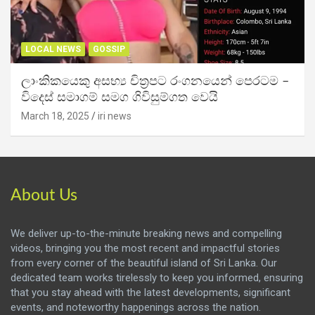
LOCAL NEWS
GOSSIP
ලාංකිකයෙකු අසභ්‍ය චිත්‍රපට රංගනයෙන් පෙරටම –
විදෙස් සමාගම් සමග ගිවිසුම්ගත වෙයි
March 18, 2025
iri news
About Us
We deliver up-to-the-minute breaking news and compelling
videos, bringing you the most recent and impactful stories
from every corner of the beautiful island of Sri Lanka. Our
dedicated team works tirelessly to keep you informed, ensuring
that you stay ahead with the latest developments, significant
events, and noteworthy happenings across the nation.