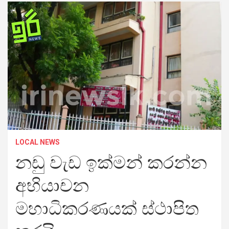
LOCAL NEWS
නඩු වැඩ ඉක්මන් කරන්න
අභියාචන
මහාධිකරණයක් ස්ථාපිත