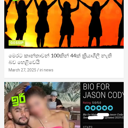
GOSSIP
මෙරට කාන්තාවන් 100කින් 44ක් ක්‍රියාශීලී නැති
බව හෙළිවෙයි
March 27, 2025
iri news