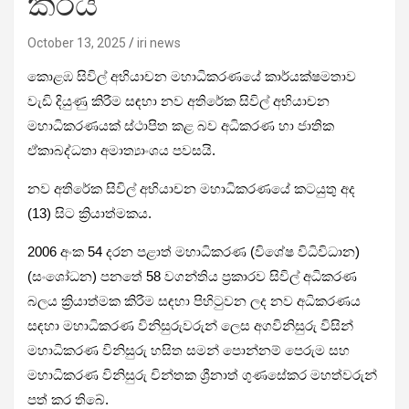
කරයි
October 13, 2025
iri news
කොළඹ සිවිල් අභියාචන මහාධිකරණයේ කාර්යක්ෂමතාව
වැඩි දියුණු කිරීම සඳහා නව අතිරේක සිවිල් අභියාචන
මහාධිකරණයක් ස්ථාපිත කළ බව අධිකරණ හා ජාතික
ඒකාබද්ධතා අමාත්‍යාංශය පවසයි.
නව අතිරේක සිවිල් අභියාචන මහාධිකරණයේ කටයුතු අද
(13) සිට ක්‍රියාත්මකය.
2006 අංක 54 දරන පළාත් මහාධිකරණ (විශේෂ විධිවිධාන)
(සංශෝධන) පනතේ 58 වගන්තිය ප්‍රකාරව සිවිල් අධිකරණ
බලය ක්‍රියාත්මක කිරීම සඳහා පිහිටුවන ලද නව අධිකරණය
සඳහා මහාධිකරණ විනිසුරුවරුන් ලෙස අගවිනිසුරු විසින්
මහාධිකරණ විනිසුරු හසිත සමන් පොන්නම් පෙරුම සහ
මහාධිකරණ විනිසුරු චින්තක ශ්‍රීනාත් ගුණසේකර මහත්වරුන්
පත් කර තිබේ.