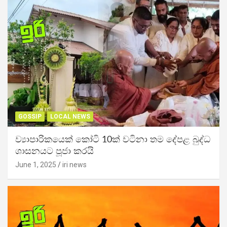
GOSSIP
LOCAL NEWS
ව්‍යාපාරිකයෙක් කෝටි 10ක් වටිනා තම දේපළ බුද්ධ
ශාසනයට පූජා කරයි
June 1, 2025
iri news