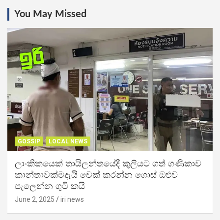
You May Missed
GOSSIP
LOCAL NEWS
ලාංකිකයෙක් තායිලන්තයේදී කුලියට ගත් ගණිකාව
කාන්තාවක්මදැයි චෙක් කරන්න ගොස් ඔළුව
පැලෙන්න ගුටි කයි
June 2, 2025
iri news