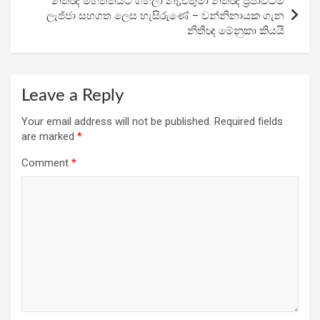
නිතීඥ මහත්තයට ගහලා නෑ,එතුමා නිතීඥ ප්‍රජාවටම
ලැජ්ජා සහගත ලෙස හැසිරුණේ – වන්නිනායක ගැන
නිතීඥ මේනුකා කියයි
Leave a Reply
Your email address will not be published.
Required fields
are marked
*
Comment
*