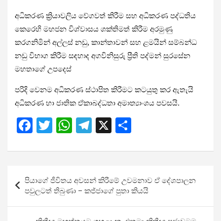
අධිකරණ ක්‍රියාවලිය වේගවත් කිරීම සහ අධිකරණ පද්ධතිය
කෙරෙහි මහජන විශ්වාසය ශක්තිමත් කිරීම අරමුණු
කරගනිමින් අල්ලස් නඩු, කාන්තාවන් සහ ළමයින් සම්බන්ධ
නඩු විභාග කිරීම සඳහාද අගවිනිසුරු ප්‍රීති පද්මන් සුරසේන
මහතාගේ උපදෙස්
පරිදි වෙනම අධිකරණ ස්ථාපිත කිරීමට කටයුතු කර ඇතැයි
අධිකරණ හා ජාතික ඒකාබද්ධතා අමාත්‍යාංශය පවසයි.
F
T
W
T
X
S
a
wi
h
el
h
ce
tt
at
e
ar
b
er
s
gr
e
Post
පියාගේ ජීවිතය අවසන් කිරීමේ උවමනාව ඒ දේශපාලන
o
A
a
navigation
පවුලටත් තිබුණා – කජ්ජාගේ පුතා කියයි
o
p
m
k
p