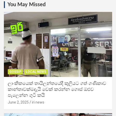
You May Missed
GOSSIP
LOCAL NEWS
ලාංකිකයෙක් තායිලන්තයේදී කුලියට ගත් ගණිකාව
කාන්තාවක්මදැයි චෙක් කරන්න ගොස් ඔළුව
පැලෙන්න ගුටි කයි
June 2, 2025
iri news