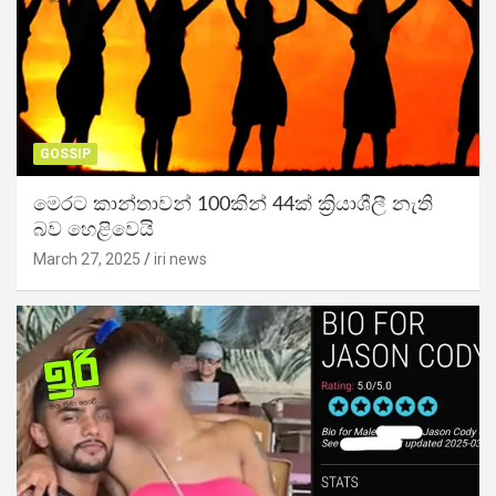
GOSSIP
මෙරට කාන්තාවන් 100කින් 44ක් ක්‍රියාශීලී නැති
බව හෙළිවෙයි
March 27, 2025
iri news