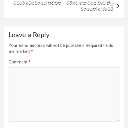
k
p
මධ්‍යම අධිවේගයේ කඩවත – මීරිගම කොටසේ වැඩ නිල
වශයෙන් ඇරඹෙයි
Leave a Reply
Your email address will not be published.
Required fields
are marked
*
Comment
*