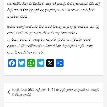
සභාපතිවරයා වැඩිදුරටත් සඳහන් කළේ, එම ලාභයෙන් රුපියල්
මිලියන 500ක මුදලක් අද (සැප්තැම්බර් 18) රජයට භාර දීමට
නියමිත බවයි.
ඛනිජ තෙල් සංස්ථාව මීට පෙර විශාල පාඩු ලැබූ ආයතනයක් වූ
අතර, වත්මන් ලාභය සංස්ථාවේ කළමනාකරණ
කාර්යක්ෂමතාව ඉහළ ගොස් ඇති බවට සාක්ෂියකි. මෙම
ලාභය රටේ ආර්ථිකයට ද ධනාත්මක බලපෑමක් ඇති කරනු
ඇතැයි අපේක්ෂා කෙරේ.
F
T
W
T
X
S
a
wi
h
el
h
ce
tt
at
e
ar
b
er
s
gr
e
Post
පළමු මාස 08ට බිලියන 1471 ක දැවැන්ත ආදායමක් රේගුව
o
A
a
navigation
වාර්තා කරයි
o
p
m