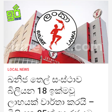
LOCAL NEWS
ඛනිජ තෙල් සංස්ථාව
බිලියන 18 ඉක්මවූ
ලාභයක් වාර්තා කරයි –