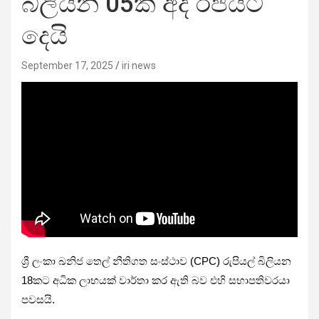
බිලියන 05ක් අද රජයට
දෙයි
September 17, 2025
iri news
ශ්‍රී ලංකා ඛනිජ තෙල් නීතිගත සංස්ථාව (CPC) රුපියල් බිලියන
18කට අධික ලාභයක් වාර්තා කර ඇති බව එහි සභාපතිවරයා
පවසයි.