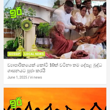
GOSSIP
LOCAL NEWS
ව්‍යාපාරිකයෙක් කෝටි 10ක් වටිනා තම දේපළ බුද්ධ
ශාසනයට පූජා කරයි
June 1, 2025
iri news