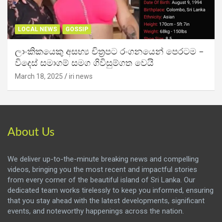
LOCAL NEWS
GOSSIP
ලාංකිකයෙකු අසභ්‍ය චිත්‍රපට රංගනයෙන් පෙරටම –
විදෙස් සමාගම් සමග ගිවිසුම්ගත වෙයි
March 18, 2025
iri news
About Us
We deliver up-to-the-minute breaking news and compelling
videos, bringing you the most recent and impactful stories
from every corner of the beautiful island of Sri Lanka. Our
dedicated team works tirelessly to keep you informed, ensuring
that you stay ahead with the latest developments, significant
events, and noteworthy happenings across the nation.