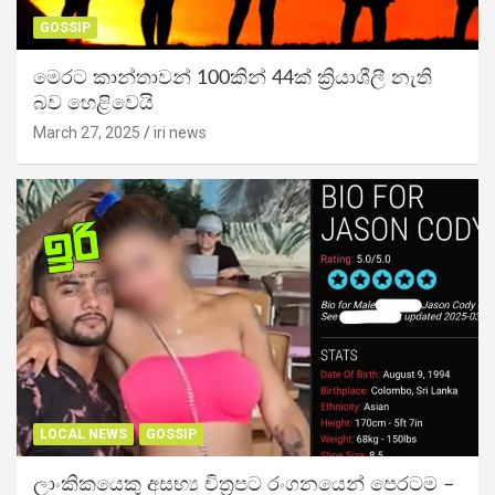
GOSSIP
මෙරට කාන්තාවන් 100කින් 44ක් ක්‍රියාශීලී නැති
බව හෙළිවෙයි
March 27, 2025
iri news
LOCAL NEWS
GOSSIP
ලාංකිකයෙකු අසභ්‍ය චිත්‍රපට රංගනයෙන් පෙරටම –