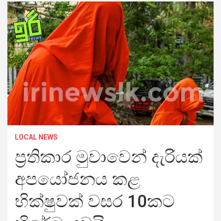
LOCAL NEWS
ප්‍රතිකාර මුවාවෙන් දැරියක්
අපයෝජනය කළ
භික්ෂුවක් වසර 10කට