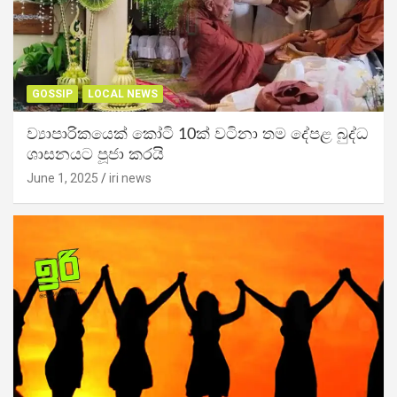
GOSSIP
LOCAL NEWS
ව්‍යාපාරිකයෙක් කෝටි 10ක් වටිනා තම දේපළ බුද්ධ
ශාසනයට පූජා කරයි
June 1, 2025
iri news