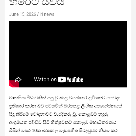
හිරේට යවයි
June 15, 2026
iri news
මානසික පීඩාවකින් පසු වූ බාල වයස්කාර දැරියකට වෛද්‍ය
ප්‍රතිකාර කරන බව පවසමින් බරපතළ ලිංගික අපයෝජනයක්
සිදු කිරීමේ චෝදනාවට වැරදිකරු වූ, කොළඹට නුදුරු
ආශ්‍රමයක පදිංචිව සිටි භික්ෂුවකට කොළඹ මහාධිකරණය
විසින් වසර 10ක බරපතළ වැඩසහිත සිරදඬුවම් නියම කර