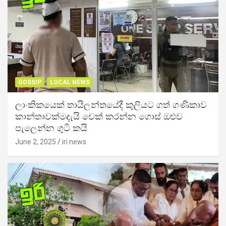
GOSSIP
LOCAL NEWS
ලාංකිකයෙක් තායිලන්තයේදී කුලියට ගත් ගණිකාව
කාන්තාවක්මදැයි චෙක් කරන්න ගොස් ඔළුව
පැලෙන්න ගුටි කයි
June 2, 2025
iri news