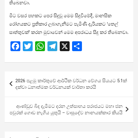
තිබෙනවා.
මීට වසර පහකට පෙර සිදුවූ මෙම සිදුවීමේදී, මානසික
රෝගයකට ප්‍රතිකාර ලබාගැනීමට පැමිණි දැරියකට ‘තෙල්
සාත්තුවක්’ කරන මුවාවෙන් මෙම අපරාධය සිදු කර තිබෙනවා.
F
T
W
T
X
S
a
wi
h
el
h
ce
tt
at
e
ar
b
er
s
gr
e
Post
2026 පළමු කාර්තුවේ ආර්ථික වර්ධන වේගය සියයට 5.1ක්
o
A
a
navigation
දක්වා ධනාත්මක වර්ධනයක් වාර්තා කරයි
o
p
m
k
p
ආණ්ඩුව බිද දැමීමට දරන උත්සාහය පරාජයට මහා ජන
පවුරක් ගොඩ නැගිය යුතුයි – වාසුදේව නානයක්කාර කියයි