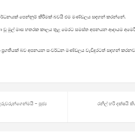
වර්ධනයක් පෙන්නුම් කිරීමක් බවයි එම මණ්ඩලය සඳහන් කරන්නේ.
ක්වා වූ මුල් මාස හතරක කාලය තුළ මෙරට සමස්ත අපනයන ආදායම අමෙර
 ප්‍රගතියක් බව අපනයන සංවර්ධන මණ්ඩලය වැඩිදුරටත් සඳහන් කරනව
ුවරුන්ගෙන්මයි – පූජ්‍ය
රනිල් හරි දක්ෂයි