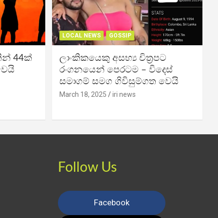
LOCAL NEWS
GOSSIP
න් 44ක්
ලාංකිකයෙකු අසභ්‍ය චිත්‍රපට
වෙයි
රංගනයෙන් පෙරටම – විදෙස්
සමාගම් සමග ගිවිසුම්ගත වෙයි
March 18, 2025
iri news
Follow Us
Facebook