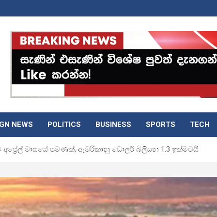
IGN NEWS
POLITICS
BUSINESS
SPORTS
TECH
්‍රේල් මාසයේ පමණක්, ඇමරිකානු ඩොලර් බිලියන 1.3 ඉක්මවයි