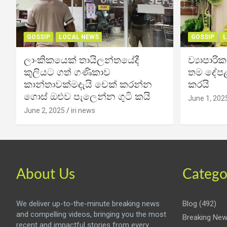
GOSSIP
LOCAL NEWS
GOSSIP
L
ලාංකිකයෙක් තායිලන්තයේදී
ව්‍යාපාර
කුලියට ගත් ගණිකාව
තම දේපළ
කාන්තාවක්මදැයි චෙක් කරන්න
කරයි
ගොස් ඔළුව පැලෙන්න ගුටි කයි
June 1, 202
June 2, 2025
iri news
About Us
Catego
We deliver up-to-the-minute breaking news
Blog
(492)
and compelling videos, bringing you the most
Breaking Ne
recent and impactful stories from every