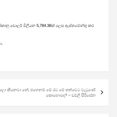
ිකානු ඩොලර් මිලියන 5,784.38ක් ලෙස ඇස්තමේන්තු කර
ා.
 කියලා කියනවා නේ, එහෙනම් මේ රට මේ තත්වෙට වැටුණේ
කොහොමද? – ඩඩ්ලි සිරිසේන