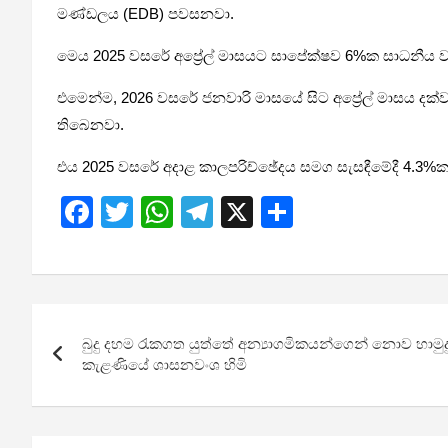
මණ්ඩලය (EDB) පවසනවා.
මෙය 2025 වසරේ අප්‍රේල් මාසයට සාපේක්ෂව 6%ක සාධනීය 
එමෙන්ම, 2026 වසරේ ජනවාරි මාසයේ සිට අප්‍රේල් මාසය ද
තිබෙනවා.
එය 2025 වසරේ අදාළ කාලපරිච්ඡේදය සමග සැසඳීමේදී 4.3%ක
F
T
W
T
X
S
a
wi
h
el
h
ce
tt
at
e
ar
b
er
s
gr
e
Post
o
A
a
බුදු දහම රැකගත යුත්තේ අන්‍යාගමිකයන්ගෙන් නොව හාමුදුර
navigation
o
p
m
කැළණියේ ශාසනවංශ හිමි
k
p