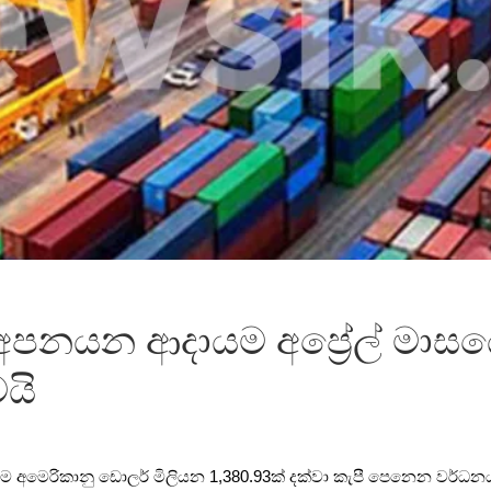
අපනයන ආදායම අප්‍රේල් මාස
යි
ආදායම අමෙරිකානු ඩොලර් මිලියන 1,380.93ක් දක්වා කැපී පෙනෙන වර්