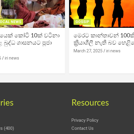
OCAL NEWS
GOSSIP
ිකයෙක් කෝටි 10ක් වටිනා
මෙරට කාන්තාවන් 100කි
 බුද්ධ ශාසනයට පූජා
ක්‍රියාශීලී නැති බව හෙළි
March 27, 2025
iri news
5
iri news
ries
Resources
Privacy Policy
ws
(400)
Contact Us