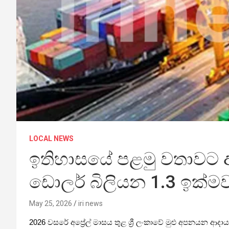
LOCAL NEWS
ඉතිහාසයේ පළමු වතාවට 
ඩොලර් බිලියන 1.3 ඉක්මව
May 25, 2026
iri news
2026 වසරේ අප්‍රේල් මාසය තුළ ශ්‍රී ලංකාවේ මුළු අපනයන 