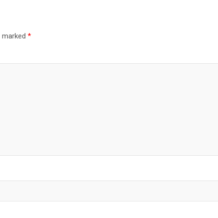
re marked
*