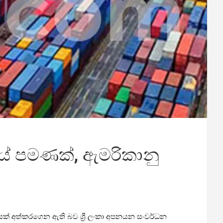
යේ පමණක්, ඇමරිකානු
ධනයක් අත්කරගෙන ඇති බව ශ්‍රී ලංකා අපනයන සංවර්ධන