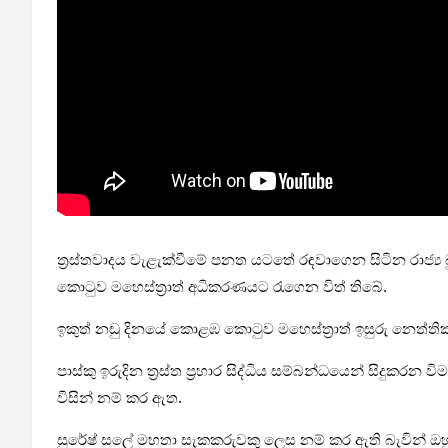
ත්‍රස්තවාදය වැළැක්වීමේ පනත යටතේ රඳවාගෙන සිටින රාජ්‍ය බ
කොටුව මහෙස්ත්‍රාත් අධිකරණයට රැගෙන විත් තිබේ.
ඉකුත් නඩු දිනයේ කොළඹ කොටුව මහෙස්ත්‍රාත් ඉසුරු නෙත්
පාස්කු ඉරුදින ත්‍රස්ත ප්‍රහාර සිද්ධිය සම්බන්ධයෙන් ස
විසින් නම් කර ඇත.
සුරේෂ් සලේ මහතා සැකකරුවකු ලෙස නම් කර ඇති බැවින් ඔහ