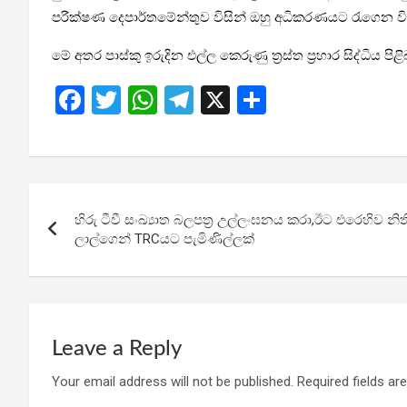
පරීක්ෂණ දෙපාර්තමේන්තුව විසින් ඔහු අධිකරණයට රැගෙන වි
මේ අතර පාස්කු ඉරුදින එල්ල කෙරුණු ත්‍රස්ත ප්‍රහාර සිද්ධ
F
T
W
T
X
S
a
wi
h
el
h
ce
tt
at
e
ar
b
er
s
gr
e
Post
o
A
a
හිරු ටීවී සංඛ්‍යාත බලපත්‍ර උල්ලංඝනය කරා,ඊට එරෙහිව 
navigation
o
p
m
ලාල්ගෙන් TRCයට පැමිණිල්ලක්
k
p
Leave a Reply
Your email address will not be published.
Required fields a