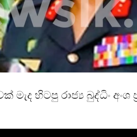
මැද හිටපු රාජ්‍ය බුද්ධිං අංශ 