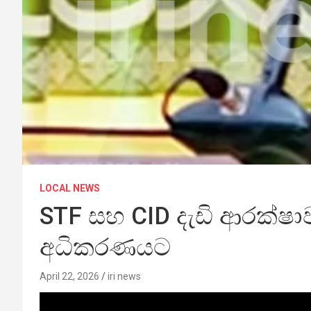
LOCAL NEWS
STF සහ CID දැඩි ආරක්ෂාවක් 
අධිකරණයට
April 22, 2026
iri news