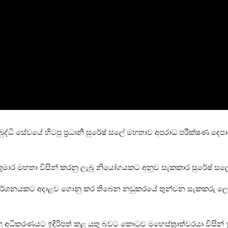
ුද්ධි සේවයේ හිටපු ප්‍රධානී සුරේෂ් සලේ මහතාව අපරාධ පරීක්ෂණ දෙපාර
තිකුමාර මහතා විසින් කරනු ලැබූ නියෝගයකට අනුව සැකකාර සුරේෂ් ස
ිදුකරන විමර්ශනයකට අදාළව ගොනු කර තිබෙන නඩුකරයේ තුන්වන සැකකරු 
ු අධිකරණයට ඉදිරිපත් කළ යුතු බවට කොටුව මහෙස්ත්‍රාත්වරයා විසි