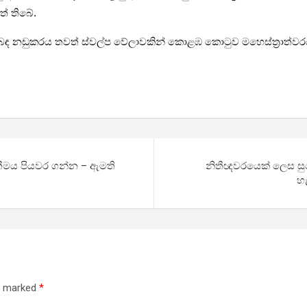
ත් තිබේ.
ිය පිළිබඳ නඩුකරය තවත් ස්වල්ප වේලාවකින් කොළඹ කොටුව මහෙස්ත්‍රාත්ව
නිතීමය පියවර ගන්න – ඇමති
නිතීඥවරයෙක් ලෙස සු
හැ
re marked
*