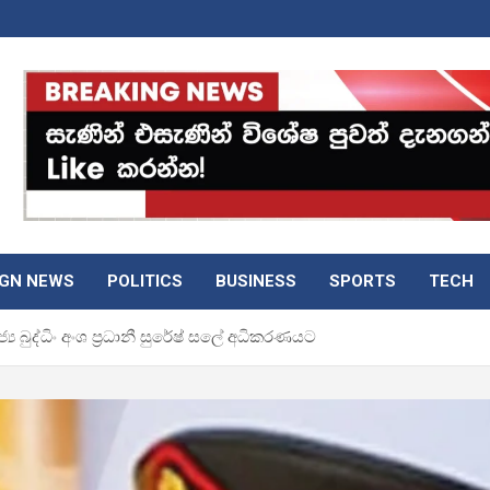
IGN NEWS
POLITICS
BUSINESS
SPORTS
TECH
‍ය බුද්ධිං අංශ ප්‍රධානී සුරේෂ් සලේ අධිකරණයට