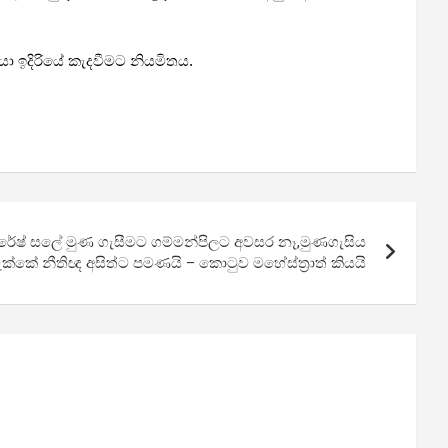
රයා ඉදිරියේ කැදවීමට නියමිතය.
රේෂ් සලේ මුණ ගැසීමට ගම්මන්පිලට අවසර නෑ,මුණගැසිය
ක්කේ නීතිඥ අසිත්ට පමණයි – කොටුව මහේස්ත්‍රාත් කියයි