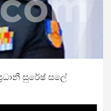
ප්‍රධානී සුරේෂ් සලේ