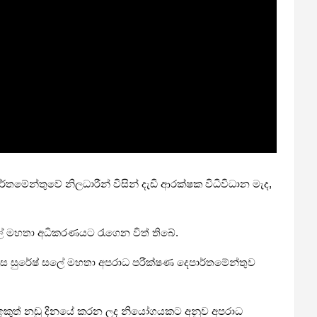
්තමේන්තුවේ නිලධාරීන් විසින් දැඩි ආරක්ෂක විධිවිධාන මැද,
ලේ මහතා අධිකරණයට රැගෙන විත් තිබේ.
ලෙස සුරේෂ් සලේ මහතා අපරාධ පරීක්ෂණ දෙපාර්තමේන්තුව
න් ඉකුත් නඩු දිනයේ කරන ලද නියෝගයකට අනුව අපරාධ