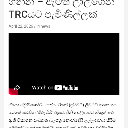
ගන්න – ඇමති ලාල්ගෙන්
TRCයට පැමිණිල්ලක්
April 22, 2026
iri news
ඒෂියා බ්‍රෝඩ්කාස්ටිං කෝපරේෂන් (ප්‍රයිවට්) ලිමිටඩ් ආයතනය
යටතේ පවතින ‘හිරු ටීවී’ රූපවාහිනී නාලිකාවට නිකුත් කර
ඇති විකාශන සංඛ්‍යාත බලපත්‍ර කොන්දේසි උල්ලංඝනය කිරීම
සම්බන්ධයෙන් කෘෂිකර්ම, පශු සම්පත්, ඉඩම් සහ වාරිමාර්ග