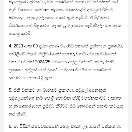
බලපත්‍රයට අමතරව, ඔබ කොමිෂන් සභාව මගින් නිකුත් කර
ඇති විකාශන සංඛ්‍යාත බලපත්‍ර කොන්දේසි ද ඔවුන් විසින්
බරපතල ලෙස උල්ලංඝනය කර ඇති බැවින්, ඒ පිළිබඳව
විමර්ශනයක් සිදු කරන ලෙස ඉල්ලා මෙම පැමිණිල්ල ඔබ වෙත
යොමු කරමි.
4. 2023 අංක 09 දරන දුෂණ විරෝධී පනතේ ප්‍රතිපාදන ප්‍රකාරව,
පාර්ලිමේන්තු මන්ත්‍රීවරයෙක් සහ කැබිනට් අමාත්‍යවරයෙක්
වන මා විසින් 2024/25 වර්ෂයට අදාළ වත්කම් හා බැරකම්
ප්‍රකාශය අල්ලස් හෝ දූෂණ චෝදනා විමර්ශන කොමිෂන්
සභාව වෙත භාර දී ඇත.
5. එකී වත්කම් හා බැරකම් ප්‍රකාශය, පවුලේ අනෙකුත්
පුද්ගලයන්ගේ නම් හෙළි නොවන පරිදි මහජනතාවට දැකගත
හැකි ආකාරයෙන් ප්‍රසිද්ධ කිරීමට එම කොමිෂන් සභාව කටයුතු
කර තිබේ.
6. මා විසින් ස්වේච්ඡාවෙන් හෙළි කරන ලද මාගේ වත්කම් හා