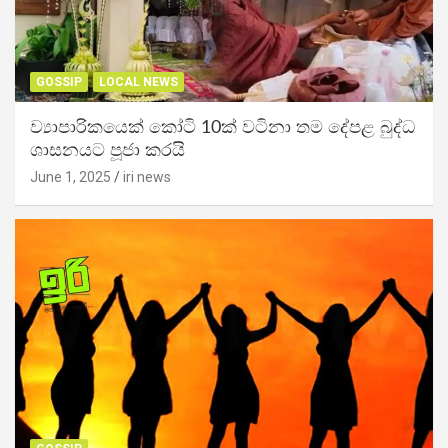
GOSSIP
LOCAL NEWS
ව්‍යාපාරිකයෙක් කෝටි 10ක් වටිනා තම දේපළ බුද්ධ
ශාසනයට පූජා කරයි
June 1, 2025
iri news