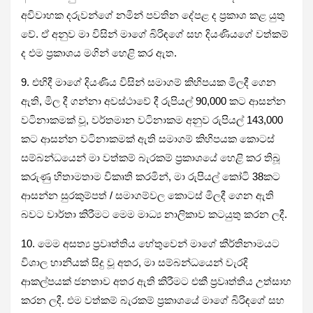
අවිවාහක දරුවන්ගේ නමින් පවතින දේපළ ද ප්‍රකාශ කළ යුතු
වේ. ඒ අනුව මා විසින් මාගේ බිරිඳගේ සහ දියණියගේ වත්කම්
ද එම ප්‍රකාශය මගින් හෙළි කර ඇත.
9. එහිදී මාගේ දියණිය විසින් සමාගම් කිහිපයක මිලදී ගෙන
ඇති, මිල දී ගන්නා අවස්ථාවේ දී රුපියල් 90,000 කට ආසන්න
වටිනාකමක් වූ, වර්තමාන වටිනාකම අනුව රුපියල් 143,000
කට ආසන්න වටිනාකමක් ඇති සමාගම් කිහිපයක කොටස්
සම්බන්ධයෙන් මා වත්කම් බැරකම් ප්‍රකාශයේ හෙළි කර තිබූ
කරුණු හිතාමතාම විකෘති කරමින්, මා රුපියල් කෝටි 38කට
ආසන්න සුරකුම්පත් / සමාගම්වල කොටස් මිලදී ගෙන ඇති
බවට වාර්තා කිරීමට මෙම මාධ්‍ය නාලිකාව කටයුතු කරන ලදී.
10. මෙම අසත්‍ය ප්‍රවෘත්තිය හේතුවෙන් මාගේ කීර්තිනාමයට
විශාල හානියක් සිදු වූ අතර, මා සම්බන්ධයෙන් වැරදි
ආකල්පයක් ජනතාව අතර ඇති කිරීමට එකී ප්‍රවෘත්තිය උත්සාහ
කරන ලදී. එම වත්කම් බැරකම් ප්‍රකාශයේ මාගේ බිරිඳගේ සහ