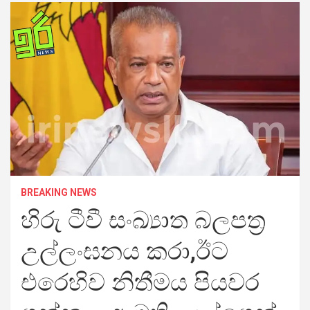
BREAKING NEWS
හිරු ටීවී සංඛ්‍යාත බලපත්‍ර
උල්ලංඝනය කරා,ඊට
එරෙහිව නිතීමය පියවර