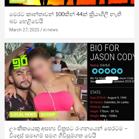
GOSSIP
මෙරට කාන්තාවන් 100කින් 44ක් ක්‍රියාශීලී නැති
බව හෙළිවෙයි
March 27, 2025
iri news
LOCAL NEWS
GOSSIP
ලාංකිකයෙකු අසභ්‍ය චිත්‍රපට රංගනයෙන් පෙරටම –
විදෙස් සමාගම් සමග ගිවිසුම්ගත වෙයි