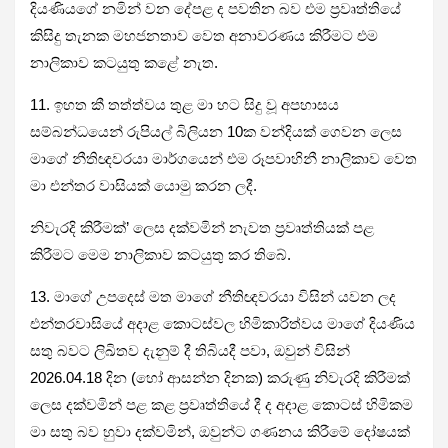
දියණියගේ නමින් වන දේපළ ද පවතින බව එම ප්‍රවෘත්තියේ
කිසිදු තැනක මහජනතාව වෙත අනාවරණය කිරීමට එම
නාලිකාව කටයුතු කළේ නැත.
11. ඉහත කී තත්ත්වය තුළ මා හට සිදු වූ අපහාසය
සම්බන්ධයෙන් රුපියල් බිලියන 10ක වන්දියක් ගෙවන ලෙස
මාගේ නීතිඥවරයා මාර්ගයෙන් එම රූපවාහිනී නාලිකාව වෙත
මා එන්තර වාසියක් යොමු කරන ලදී.
නිවැරදි කිරීමක්’ ලෙස දක්වමින් නැවත ප්‍රවෘත්තියක් පළ
කිරීමට මෙම නාලිකාව කටයුතු කර තිබේ.
13. මාගේ උපදෙස් මත මාගේ නීතිඥවරයා විසින් යවන ලද
එන්තරවාසියේ අදාළ කොටස්වල හිමිකාරිත්වය මාගේ දියණිය
සතු බවට ලිඛිතව දැනුම් දී තිබියදී පවා, ඔවුන් විසින්
2026.04.18 දින (හෝ ආසන්න දිනක) කරුණු නිවැරදි කිරීමක්
ලෙස දක්වමින් පළ කළ ප්‍රවෘත්තියේ දී ද අදාළ කොටස් හිමිකම
මා සතු බව හුවා දක්වමින්, ඔවුන්ට ගණනය කිරීමේ දෝෂයක්