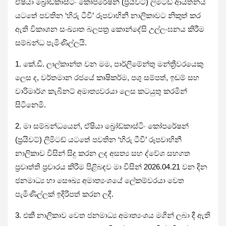
ඒෂියා බ්‍රෝඩ්කාස්ටිං කෝපරේෂන් (ප්‍රයිවට්) ලිමිටඩ් ආයතනය
යටතේ පවතින ‘හිරු ටීවී’ රූපවාහිනී නාලිකාවට නිකුත් කර
ඇති විකාශන සංඛ්‍යාත බලපත්‍ර කොන්දේසි උල්ලංඝනය කිරීම
සම්බන්ධ පැමිණිල්ලයි.
1. කේ.ඩී. ලාල්කාන්ත වන මම, පාර්ලිමේන්තු මන්ත්‍රීවරයෙකු
ලෙස ද, වර්තමාන රජයේ කෘෂිකර්ම, පශු සම්පත්, ඉඩම් සහ
වාරිමාර්ග කැබිනට් අමාත්‍යවරයා ලෙස කටයුතු කරමින්
සිටිනෙමි.
2. මා සම්බන්ධයෙන්, ඒෂියා බ්‍රෝඩ්කාස්ටිං කෝපරේෂන්
(ප්‍රයිවට්) ලිමිටඩ් යටතේ පවතින ‘හිරු ටීවී’ රූපවාහිනී
නාලිකාව විසින් සිදු කරන ලද අසත්‍ය සහ ද්වේශ සහගත
ප්‍රවෘත්ති ප්‍රචාරය කිරීම පිළිබඳව මා විසින් 2026.04.21 වන දින
ජනමාධ්‍ය හා සෞඛ්‍ය අමාත්‍යංශයේ ලේකම්වරයා වෙත
පැමිණිල්ලක් ඉදිරිපත් කරන ලදී.
3. එකී නාලිකාව වෙත ජනමාධ්‍ය අමාත්‍යංශය මගින් ලබා දී ඇති