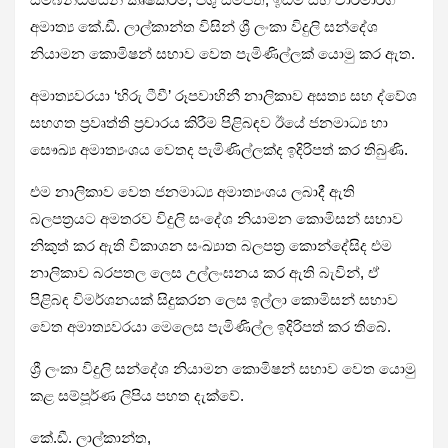
අමාත්‍ය කේ.ඩී. ලාල්කාන්ත විසින් ශ්‍රී ලංකා විදුලි සන්දේශ
නියාමන කොමිෂන් සභාව වෙත පැමිණිල්ලක් යොමු කර ඇත.
අමාත්‍යවරයා ‘හිරු ටීවී’ රූපවාහිනී නාලිකාව අසත්‍ය සහ ද්වේශ
සහගත ප්‍රවෘත්ති ප්‍රචාරය කිරීම පිළිබඳව ඊයේ ජනමාධ්‍ය ‍හා
සෞඛ්‍ය අමාත්‍යංශය වෙතද පැමිණිල්ලක්ද ඉදිරිපත් කර තිබුණි.
එම නාලිකාව වෙත ජනමාධ්‍ය අමාත්‍යංශය ලබාදී ඇති
බලපත්‍රයට අමතරව විදුලි සංදේශ නියාමන කොමිසන් සභාව
නිකුත් කර ඇති විකාශන සංඛ්‍යාත බලපත්‍ර කොන්දේසිද එම
නාලිකාව බරපතල ලෙස උල්ලංඝනය කර ඇති බැවින්, ඒ
පිළිබඳ විමර්ශනයක් සිදුකරන ලෙස ඉල්ලා කොමිසන් සභාව
වෙත අමාත්‍යවරයා මෙලෙස පැමිණිල්ල ඉදිරිපත් කර තිබේ.
ශ්‍රී ලංකා විදුලි සන්දේශ නියාමන කොමිෂන් සභාව වෙත යොමු
කළ සම්පූර්ණ ලිපිය පහත දැක්වේ.
කේ.ඩී. ලාල්කාන්ත,