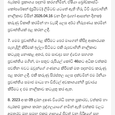
බැරකම් ප්‍රකාශය පදනම් කරගනිමින්, ඒෂියා බ්‍රෝඩ්කාස්ටිං
කෝපරේෂන් (ප්‍රයිවට්) ලිමිටඩ් යටතේ ඇති හිරු ටීවී රූපවාහිනී
නාලිකාව විසින් 2026.04.16 වන දින (හෝ ආසන්න දිනක)
කරුණු විකෘති කරමින් හා වැරදි ලෙස අර්ථ නිරූපණය කරමින්
ප්‍රවෘත්තියක් පළ කරන ලදී.
7. මෙම ප්‍රවෘත්තිය පළ කිරීමට පෙර මාගෙන් කිසිදු ආකාරයක
පැහැදිලි කිරීමක් ඉල්ලා සිටීමට එකී රූපවාහිනී නාලිකාව
කටයුතු නොකළ අතර, එම සාවද්‍ය සහ ද්වේශ සහගත
ප්‍රවෘත්තිය මගින්, මා සතුව රුපියල් කෝටි 46කට අධික වත්කම්
පවතින බවට ඔවුන්ගේ ගණනය කිරීමක් මත පදනම්ව කරුණු
පළ කරන ලදී. එකී කරුණු සිරස්තල ලෙස දක්වමින් එම ඊනියා
ප්‍රවෘත්තිය සමාජ මාධ්‍ය හා ඩිජිටල් අවකාශයන්හි ප්‍රචාරය
කිරීමට ද එම නාලිකාව කටයුතු කර ඇත.
8. 2023 අංක 09 දරන දුෂණ විරෝධී පනත ප්‍රකාරව, වත්කම් හා
බැරකම් ප්‍රකාශ කරන පුද්ගලයාගේ නමින් ඇති වත්කම් වලට
අමතරව ඔහු සමඟ එකම ගෘහයේ ජීවත් වන බිරිඳගේ සහ