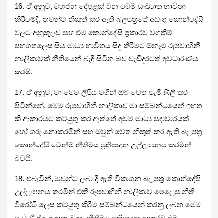
16. ඒ අනුව, මහජන දේපළක් වන මෙම සංඛ්‍යාත භාවිතා
කිරීමේදී, තමන්ට නිකුත් කර ඇති බලපත්‍රයේ අඩංගු කොන්දේසි
වලට අනුකූලව සහ එම කොන්දේසි ප්‍රකාරව වගකීම්
සහගතලෙස සිය මාධ්‍ය භාවිතය සිදු කිරීමට ඕනෑම රූපවාහිනී
නාලිකාවක් නීතියෙන් බැඳී සිටින බව වැඩිදුරටත් අවධාරණය
කරමි.
17. ඒ අනුව, මා මෙම ලිපිය මගින් ඔබ වෙත පැමිණිලි කර
සිටින්නේ, මෙම රූපවාහිනී නාලිකාව මා සම්බන්ධයෙන් ඉහත
කී ආකාරයට කටයුතු කර ඇත්තේ අවම මාධ්‍ය සදාචාරයක්
හෝ ගරු නොකරමින් සහ ඔවුන් වෙත නිකුත් කර ඇති බලපත්‍ර
කොන්දේසි මෙන්ම නීතිමය ප්‍රතිපාදන උල්ලංඝනය කරමින්
බවයි.
18. එබැවින්, ඔවුන්ට ලබා දී ඇති විකාශන බලපත්‍ර කොන්දේසි
උල්ලංඝනය කරමින් එකී රූපවාහිනී නාලිකාව මෙලෙස නීති
විරෝධී ලෙස කටයුතු කිරීම සම්බන්ධයෙන් කරනු ලබන මෙම
පැමිණිල්ල සලකා බලා, නීතිමය ප්‍රතිපාදන ප්‍රකාරව එම