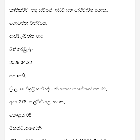
කෘෂිකර්ම, පශු සම්පත්, ඉඩම් සහ වාරිමාර්ග අමාත්‍ය,
ගොවිජන මන්දිරය,
රාජමල්වත්ත පාර,
බත්තරමුල්ල.
2026.04.22
සභාපති,
ශ්‍රී ලංකා විදුලි සන්දේශ නියාමන කොමිෂන් සභාව,
අංක 276, ඇල්විටිගල මාවත,
කොළඹ 08.
මහත්මයාණෙනී,