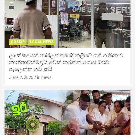
GOSSIP
LOCAL NEWS
ලාංකිකයෙක් තායිලන්තයේදී කුලියට ගත් ගණිකාව
කාන්තාවක්මදැයි චෙක් කරන්න ගොස් ඔළුව
පැලෙන්න ගුටි කයි
June 2, 2025
iri news