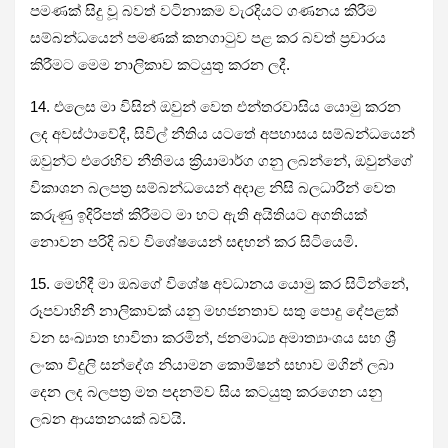
පමණක් සිදු වූ බවත් වටිනාකම වැරදියට ගණනය කිරීම
සම්බන්ධයෙන් පමණක් කනගාටුව පළ කර බවත් ප්‍රචාරය
කිරීමට මෙම නාලිකාව කටයුතු කරන ලදී.
14. එලෙස මා විසින් ඔවුන් වෙත එන්තරවාසිය යොමු කරන
ලද අවස්ථාවේදී, සිවිල් නීතිය යටතේ අපහාසය සම්බන්ධයෙන්
ඔවුන්ට එරෙහිව නීතිමය ක්‍රියාමාර්ග ගනු ලබන්නේ, ඔවුන්ගේ
විකාශන බලපත්‍ර සම්බන්ධයෙන් අදාළ නිසි බලධාරීන් වෙත
කරුණු ඉදිරිපත් කිරීමට මා හට ඇති අයිතියට අගතියක්
නොවන පරිදි බව විශේෂයෙන් සඳහන් කර සිටියෙමි.
15. මෙහිදී මා ඔබගේ විශේෂ අවධානය යොමු කර සිටින්නේ,
රූපවාහිනී නාලිකාවක් යනු මහජනතාව සතු පොදු දේපළක්
වන සංඛ්‍යාත භාවිතා කරමින්, ජනමාධ්‍ය අමාත්‍යාංශය සහ ශ්‍රී
ලංකා විදුලි සන්දේශ නියාමන කොමිෂන් සභාව මගින් ලබා
දෙන ලද බලපත්‍ර මත පදනම්ව සිය කටයුතු කරගෙන යනු
ලබන ආයතනයක් බවයි.