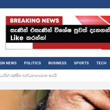
IGN NEWS
POLITICS
BUSINESS
SPORTS
TECH
 නිළධාරීන් රක්ෂිත බන්ධනාගාරගත කරයි