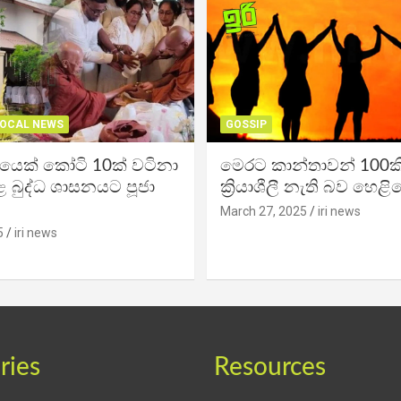
OCAL NEWS
GOSSIP
ිකයෙක් කෝටි 10ක් වටිනා
මෙරට කාන්තාවන් 100කි
 බුද්ධ ශාසනයට පූජා
ක්‍රියාශීලී නැති බව හෙළි
March 27, 2025
iri news
5
iri news
ries
Resources