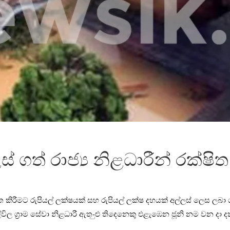
්ලස් ගත් රාජ්‍ය නිළධාරීන් රක
ුමත කිරීමට රුපියල් ලක්ෂයක් සහ රුපියල් ලක්ෂ දහයක් අල්ලස් ලෙස ල
 ග්‍රාම සේවා නිළධාරී ඇත-ුළු තිදෙනෙකු එළැඹෙන ජූනි නම වන දා