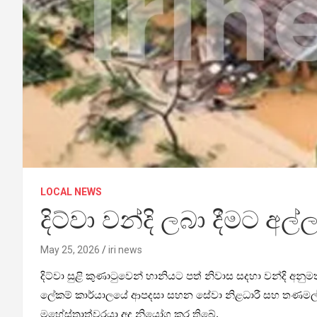
LOCAL NEWS
දිට්වා වන්දි ලබා දීමට අල
May 25, 2026
iri news
දිට්වා සුළි කුණාටුවෙන් හානියට පත් නිවාස සදහා වන්දි අන
ලේකම් කාර්යාලයේ ආපදසා සහන සේවා නිළධාරී සහ තණමල්විල
මහේස්ත්‍රාත්වරයා අද නියෝග කර තිබේ.