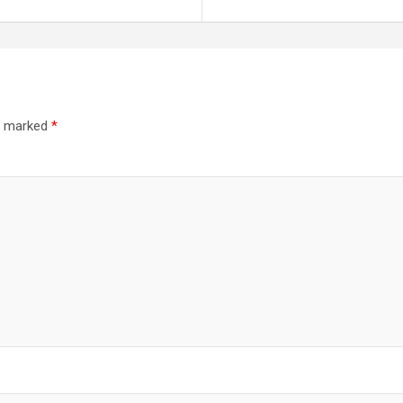
re marked
*