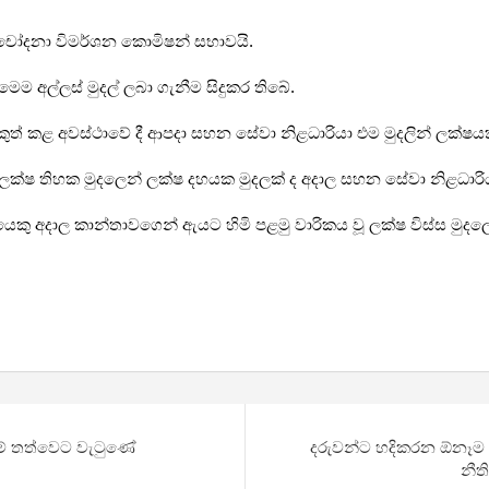
චෝදනා විමර්ශන කොමිෂන් සභාවයි.
ම අල්ලස් මුදල් ලබා ගැනීම සිදුකර තිබේ.
ිකුත් කළ අවස්ථාවේ දී ආපදා සහන සේවා නිළධාරියා එම මුදලින් ලක්
ක්ෂ තිහක මුදලෙන් ලක්ෂ දහයක මුදලක් ද අදාල සහන සේවා නිළධාරියා
ගලයෙකු අදාල කාන්තාවගෙන් ඇයට හිමි පළමු වාරිකය වූ ලක්ෂ විස්ස මු
 මේ තත්වෙට වැටුණේ
දරුවන්ට හදිකරන ඕනෑම ආ
නීත