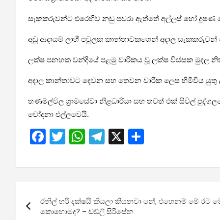
සැකකරුවන්ට එරෙහිව නඩු පවරා ඇත්තේ අල්ලස් හෝ දූෂණ 
අඩු ආදායම් ලාභී පවුලක කාන්තාවකගෙන් අදාල සැකකරුවන් මෙ
ලක්ෂ පනහක වන්දියේ පළමු වාරිකය වූ ලක්ෂ විස්සක මුදල න
අදාල කාන්තාවට දෙවන සහ තෙවන වාරික ලෙස හිමිවිය යුතු ල
තණමල්විල ග්‍රාමසේවා නිළධාරියා සහ තවත් එක් සිවිල් පුද්
චෝදනා එල්ලවෙයි.
F
T
W
T
X
S
a
wi
h
el
h
ce
tt
at
e
ar
b
er
s
gr
e
Post
o
A
a
රනිල් හරි දක්ෂයි කියලා කියනවා නේ, එහෙනම් මේ රට
navigation
o
p
m
කොහොමද? – ඩඩ්ලි සිරිසේන