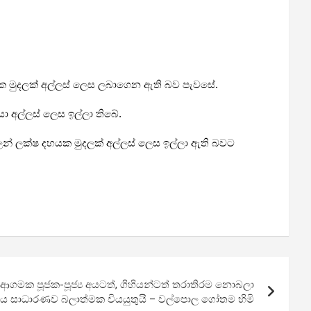
ෂයක මුදලක් අල්ලස් ලෙස ලබාගෙන ඇති බව පැවසේ.
 අල්ලස් ලෙස ඉල්ලා තිබේ.
දලෙන් ලක්ෂ දහයක මුදලක් අල්ලස් ලෙස ඉල්ලා ඇති බවට
ගමක පූජක-පූජ්‍ය අයටත්, ගිහියන්ටත් තරාතිරම නොබලා
ිය සාධාරණව බලාත්මක වියයුතුයි – වල්පොල ගෝතම හිමි