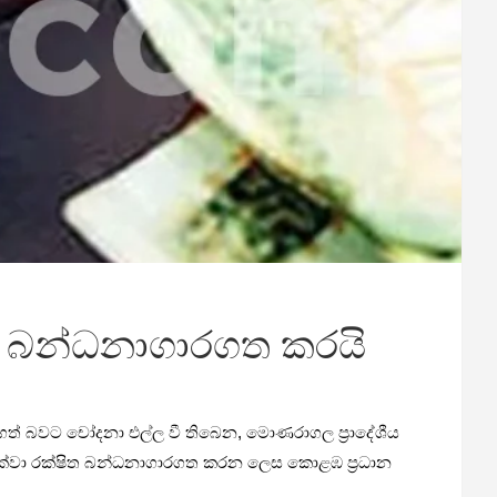
්ෂිත බන්ධනාගාරගත කරයි
බා ගත් බවට චෝදනා එල්ල වී තිබෙන, මොණරාගල ප්‍රාදේශීය
 දක්වා රක්ෂිත බන්ධනාගාරගත කරන ලෙස කොළඹ ප්‍රධාන