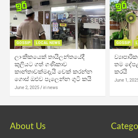
GOSSIP
LOCAL NEWS
GOSSIP
L
ලාංකිකයෙක් තායිලන්තයේදී
ව්‍යාපාර
කුලියට ගත් ගණිකාව
තම දේපළ
කාන්තාවක්මදැයි චෙක් කරන්න
කරයි
ගොස් ඔළුව පැලෙන්න ගුටි කයි
June 1, 202
June 2, 2025
iri news
About Us
Catego