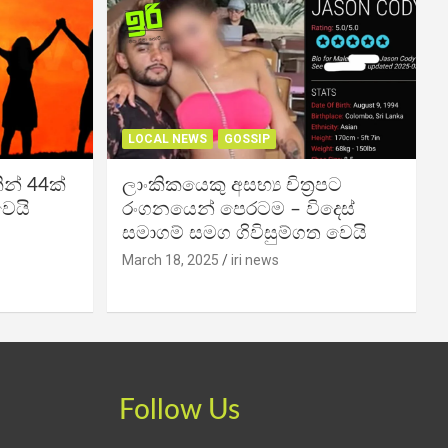
LOCAL NEWS
GOSSIP
න් 44ක්
ලාංකිකයෙකු අසභ්‍ය චිත්‍රපට
වෙයි
රංගනයෙන් පෙරටම – විදෙස්
සමාගම් සමග ගිවිසුම්ගත වෙයි
March 18, 2025
iri news
Follow Us