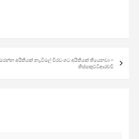
න්න අයිතියක් නෑ,විමල් වීරවංශට අයිතියක් තියෙනවා –
තිස්සකුට්ටිආරච්චි