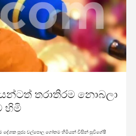
හියන්ටත් තරාතිරම නොබලා
හිමි
 දේශක පූජ්‍ය වල්පොල ගෝතම හිමියන් විසින් සුවිශේෂී