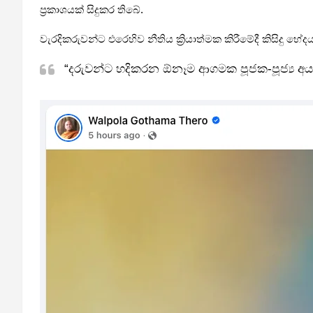
ප්‍රකාශයක් සිදුකර තිබේ.
වැරදිකරුවන්ට එරෙහිව නීතිය ක්‍රියාත්මක කිරීමේදී කිසිදු
“දරුවන්ට හදිකරන ඕනෑම ආගමක පූජක-පූජ්‍ය අයට