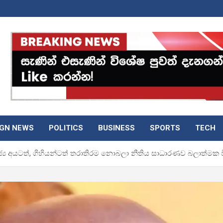
IGN NEWS
POLITICS
BUSINESS
SPORTS
TECH
‍ය අයටත්, ගිහියන්ටත් තරාතිරම නොබලා නීතිය සාධාරණව බලාත්මක ව