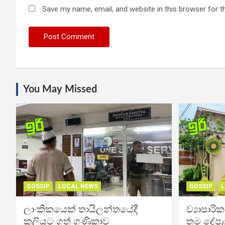
Save my name, email, and website in this browser for t
You May Missed
GOSSIP
LOCAL NEWS
GOSSIP
L
ලාංකිකයෙක් තායිලන්තයේදී
ව්‍යාපාර
කුලියට ගත් ගණිකාව
තම දේපළ