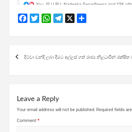
F
T
W
T
X
S
a
wi
h
el
h
ce
tt
at
e
ar
b
er
s
gr
e
Post
o
A
a
දිට්වා වන්දි ලබා දීමට අල්ලස් ගත් රාජ්‍ය නිළධාරීන් රක්
navigation
o
p
m
k
p
Leave a Reply
Your email address will not be published.
Required fields a
Comment
*