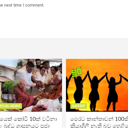
he next time I comment.
OCAL NEWS
GOSSIP
ිකයෙක් කෝටි 10ක් වටිනා
මෙරට කාන්තාවන් 100කි
 බුද්ධ ශාසනයට පූජා
ක්‍රියාශීලී නැති බව හෙළි