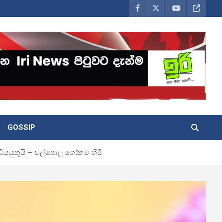
GOSSIP
ියයුතුයි – වල්පොල ගෝතම හිමි