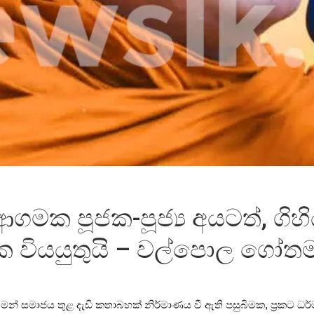
ගමක පූජක-පූජ්‍ය අයටත්, ගි
 වියයුතුයි – වල්පොල ගෝතම 
් සමාජය තුළ දැඩි කතාබහක් නිර්මාණය වී ඇති පසුබිමක, ප්‍රකට ධර්ම