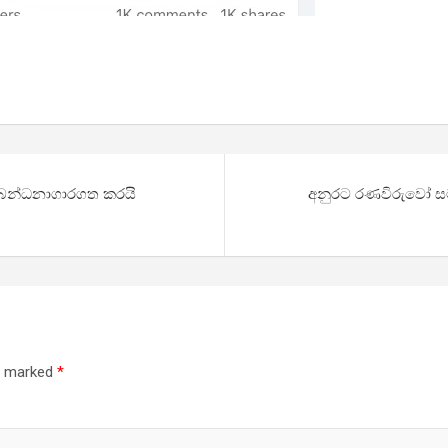
ෂිත බන්ධනාගාරගත කරයි
අනුරට රණවිරුවෝ සමර
re marked
*