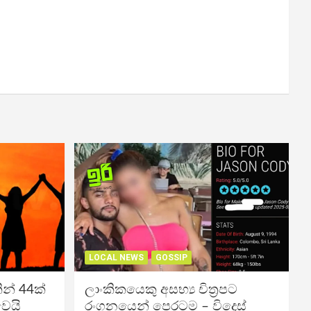
LOCAL NEWS
GOSSIP
න් 44ක්
ලාංකිකයෙකු අසභ්‍ය චිත්‍රපට
වෙයි
රංගනයෙන් පෙරටම – විදෙස්