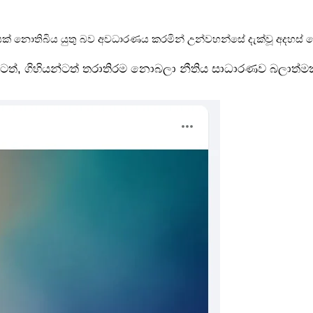
 භේදයක් නොතිබිය යුතු බව අවධාරණය කරමින් උන්වහන්සේ දැක්වූ අදහස්
ත්, ගිහියන්ටත් තරාතිරම නොබලා නීතිය සාධාරණව බලාත්මක ව