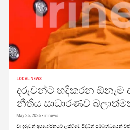
LOCAL NEWS
දරුවන්ට හදිකරන ඕනෑම ආ
නීතිය සාධාරණව බලාත්මක
May 25, 2026
iri news
ඩා දරුවන් අපයෝජනයට ලක්වීමේ සිද්ධීන් සම්බන්ධයෙන් වත්මන