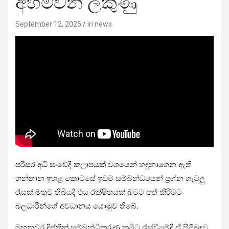
අහිමිවන ලකුණු
September 12, 2025
iri news
පරිසර අධි සංවේදී කලාපයක් වශයෙන් හඳුනාගෙන ඇති
හන්තාන ඉහළ කොටසේ ඉඩම් සම්බන්ධයෙන් ප්‍රශ්න ගැටලු
රැසක් මතුව තිබියදී එය රක්ෂිතයක් බවට පත් කිරීමට
බලධාරීන්ගේ අවධානය යොමුව තිබේ.
මහනුවර දිස්ත්‍රික් සම්බන්ධීකරණ කමිටු රැස්වීමේදී ඒ පිළිබඳව