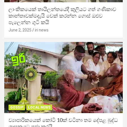
ලාංකිකයෙක් තායිලන්තයේදී කුලියට ගත් ගණිකාව
කාන්තාවක්මදැයි චෙක් කරන්න ගොස් ඔළුව
පැලෙන්න ගුටි කයි
June 2, 2025
iri news
GOSSIP
LOCAL NEWS
ව්‍යාපාරිකයෙක් කෝටි 10ක් වටිනා තම දේපළ බුද්ධ
ශාසනයට පූජා කරයි