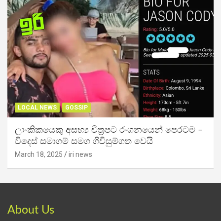
LOCAL NEWS
GOSSIP
ලාංකිකයෙකු අසභ්‍ය චිත්‍රපට රංගනයෙන් පෙරටම –
විදෙස් සමාගම් සමග ගිවිසුම්ගත වෙයි
March 18, 2025
iri news
About Us