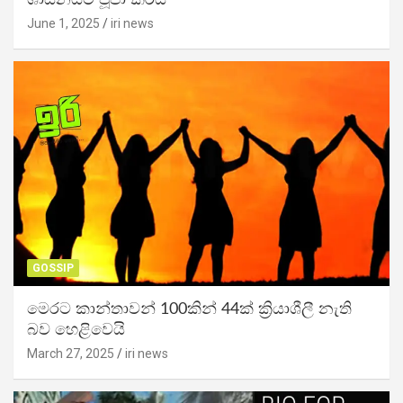
June 1, 2025
iri news
GOSSIP
මෙරට කාන්තාවන් 100කින් 44ක් ක්‍රියාශීලී නැති
බව හෙළිවෙයි
March 27, 2025
iri news