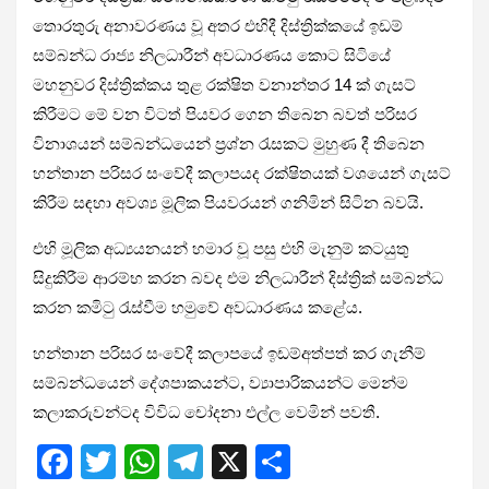
තොරතුරු අනාවරණය වූ අතර එහිදී දිස්ත්‍රික්කයේ ඉඩම්
සම්බන්ධ රාජ්‍ය නිලධාරීන් අවධාරණය කොට සිටියේ
මහනුවර දිස්ත්‍රික්කය තුළ රක්ෂිත වනාන්තර 14 ක් ගැසට්
කිරීමට මේ වන විටත් පියවර ගෙන තිබෙන බවත් පරිසර
විනාශයන් සම්බන්ධයෙන් ප්‍රශ්න රැසකට මුහුණ දී තිබෙන
හන්තාන පරිසර සංවේදී කලාපයද රක්ෂිතයක් වශයෙන් ගැසට්
කිරීම සඳහා අවශ්‍ය මූලික පියවරයන් ගනිමින් සිටින බවයි.
එහි මූලික අධ්‍යයනයන් හමාර වූ පසු එහි මැනුම් කටයුතු
සිදුකිරීම ආරම්භ කරන බවද එම නිලධාරීන් දිස්ත්‍රික් සම්බන්ධ
කරන කමිටු රැස්වීම හමුවේ අවධාරණය කළේය.
හන්තාන පරිසර සංවේදී කලාපයේ ඉඩම්අත්පත් කර ගැනීම්
සම්බන්ධයෙන් දේශපාකයන්ට, ව්‍යාපාරිකයන්ට මෙන්ම
කලාකරුවන්ටද විවිධ චෝදනා එල්ල වෙමින් පවතී.
F
T
W
T
X
S