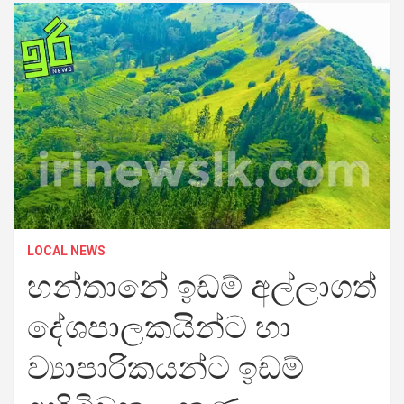
LOCAL NEWS
හන්තානේ ඉඩම් අල්ලාගත්
දේශපාලකයින්ට හා
ව්‍යාපාරිකයන්ට ඉඩම්