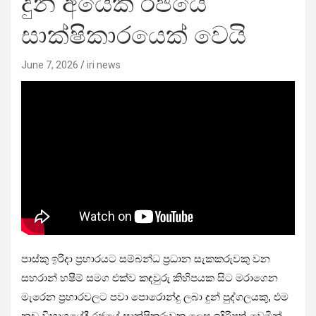
දුන් අයෙක් රජයේ
සාක්ෂිකාරයෙක් වෙයි
June 7, 2026
iri news
පාස්කු ඉරිදා ප්‍රහාරයට සම්බන්ධ ප්‍රධාන සැකකරුවකු වන
සහරාන් හෂීම් සමග එක්ව කඳවුරු කිහිපයක සිට මරාගෙන
මැරෙන ප්‍රහාරවලට පවා පොරොන්දු ලබා දුන් පුද්ගලයකු, එම
නඩු විභාගයේදී රජයේ සාක්ෂිකරුවකු ලෙස ඉදිරිපත් වෙමින්