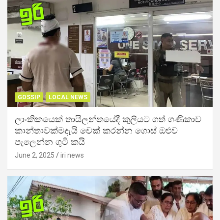
GOSSIP
LOCAL NEWS
ලාංකිකයෙක් තායිලන්තයේදී කුලියට ගත් ගණිකාව
කාන්තාවක්මදැයි චෙක් කරන්න ගොස් ඔළුව
පැලෙන්න ගුටි කයි
June 2, 2025
iri news