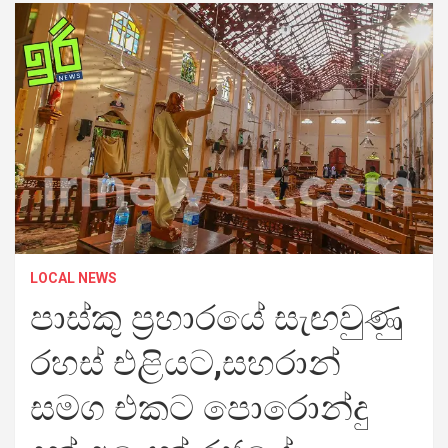
LOCAL NEWS
පාස්කු ප්‍රහාරයේ සැඟවුණු
රහස් එළියට,සහරාන්
සමග එකට පොරොන්දු