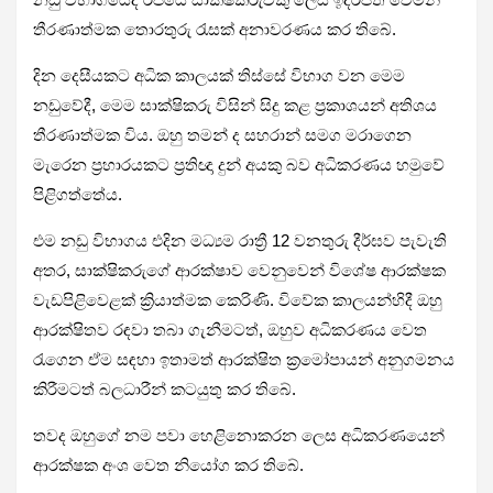
තීරණාත්මක තොරතුරු රැසක් අනාවරණය කර තිබේ.
දින දෙසීයකට අධික කාලයක් තිස්සේ විභාග වන මෙම
නඩුවේදී, මෙම සාක්ෂිකරු විසින් සිදු කළ ප්‍රකාශයන් අතිශය
තීරණාත්මක විය. ඔහු තමන් ද සහරාන් සමග මරාගෙන
මැරෙන ප්‍රහාරයකට ප්‍රතිඥා දුන් අයකු බව අධිකරණය හමුවේ
පිළිගත්තේය.
එම නඩු විභාගය එදින මධ්‍යම රාත්‍රී 12 වනතුරු දීර්ඝව පැවැති
අතර, සාක්ෂිකරුගේ ආරක්ෂාව වෙනුවෙන් විශේෂ ආරක්ෂක
වැඩපිළිවෙළක් ක්‍රියාත්මක කෙරිණි. විවේක කාලයන්හිදී ඔහු
ආරක්ෂිතව රඳවා තබා ගැනීමටත්, ඔහුව අධිකරණය වෙත
රැගෙන ඒම සඳහා ඉතාමත් ආරක්ෂිත ක්‍රමෝපායන් අනුගමනය
කිරීමටත් බලධාරීන් කටයුතු කර තිබේ.
තවද ඔහුගේ නම පවා හෙළිනොකරන ලෙස අධිකරණයෙන්
ආරක්ෂක අංශ වෙත නියෝග කර තිබේ.