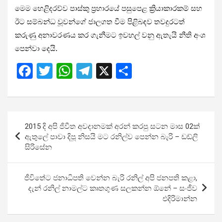
මෙම හෙළිදරව්ව පාස්කු ප්‍රහාරයේ පසුපෙළ ක්‍රියාකාරකම් සහ
ඊට සම්බන්ධ වූවන්ගේ ජාලගත වීම පිළිබඳව තවදුරටත්
කරුණු අනාවරණය කර ගැනීමට ඉවහල් වනු ඇතැයි නීති අංශ
පෙන්වා දෙයි.
F
T
W
T
X
S
a
wi
h
el
h
ce
tt
at
e
ar
b
er
s
gr
e
Post
2015 දි අපි ජිවීත අවදානමක් අරන් කරපු සටන මාස 02ක්
o
A
a
navigation
ඇතුලේ පාවා දිපූ නිසයි මට රනිල්ව පෙන්න බැරි – ඩඩ්ලි
o
p
m
සිරිසේ​න
k
p
ජීවිතේට ජනාධිපති වෙන්න බැරි රනිල් අපි ජනපති කළා,
දැන් රනිල් නාමල්ට කෘතගුණ සලකන්න ඕනේ – සංජීව
එදිරිමාන්න