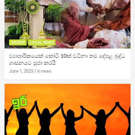
GOSSIP
LOCAL NEWS
ව්‍යාපාරිකයෙක් කෝටි 10ක් වටිනා තම දේපළ බුද්ධ
ශාසනයට පූජා කරයි
June 1, 2025
iri news