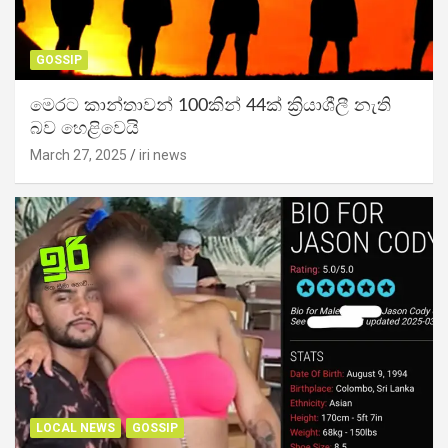
GOSSIP
මෙරට කාන්තාවන් 100කින් 44ක් ක්‍රියාශීලී නැති
බව හෙළිවෙයි
March 27, 2025
iri news
LOCAL NEWS
GOSSIP