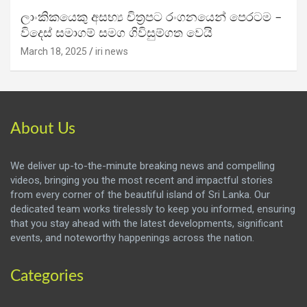
ලාංකිකයෙකු අසභ්‍ය චිත්‍රපට රංගනයෙන් පෙරටම –
විදෙස් සමාගම් සමග ගිවිසුම්ගත වෙයි
March 18, 2025
iri news
About Us
We deliver up-to-the-minute breaking news and compelling
videos, bringing you the most recent and impactful stories
from every corner of the beautiful island of Sri Lanka. Our
dedicated team works tirelessly to keep you informed, ensuring
that you stay ahead with the latest developments, significant
events, and noteworthy happenings across the nation.
Categories