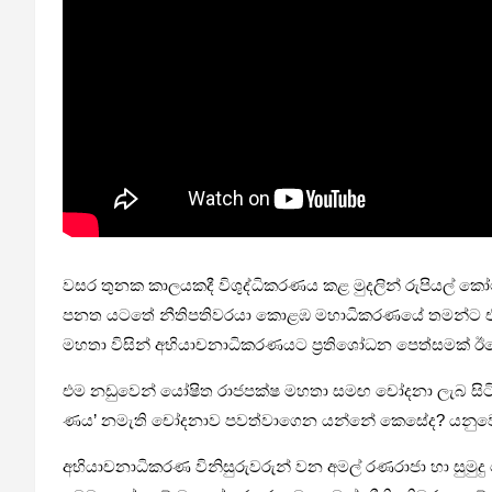
වසර තුනක කාල­ය­කදී විශු­ද්ධි­ක­ර­ණය කළ මුද­ලින් රුපි­යල් කෝ
පනත යටතේ නීති­ප­ති­ව­රයා කොළඹ මහා­ධි­ක­ර­ණයේ තමන්ට එරෙ­
මහතා විසින් අභි­යා­ච­නා­ධි­ක­ර­ණ­යට ප්‍රති­ශෝ­ධන පෙත්ස­මක
එම නඩු­වෙන් යෝෂිත රාජ­පක්ෂ මහතා සමඟ චෝදනා ලැබ සිටි ඩේසි 
ණය’ නමැති චෝද­නාව පව­ත්වා­ගෙන යන්නේ කෙසේද? යනු­වෙන් ප්
අභි­යා­ච­නා­ධි­ක­රණ විනි­සු­රු­ව­රුන් වන අමල් රණ­රාජා හා සු