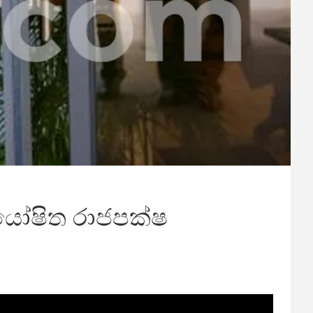
 යෝෂිත රාජපක්ෂ