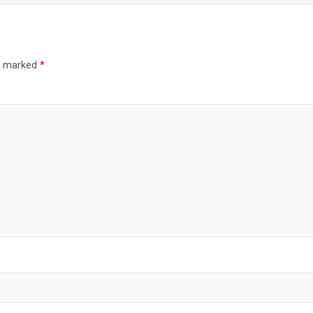
re marked
*