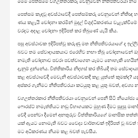
මෙම පෙත්සමේ වග­උ­ත්ත­ර­කරු වෙනු­වෙන් නීති­ප­ති­ව­රයා නම
පෙත්සම කැඳවූ අව­ස්ථා­වේදී පෙත්ස­ම්කරු වෙනු­වෙන් නීතිඥ හෆි
ණය කළැයි චෝදනා කර­මින් මුදල් විශු­ද්ධි­ක­ර­ණය වැළැ­ක්වීමේ
වර­දට අදාළ චෝදනා ඉදි­රි­පත් කර තිබුණේ යැයි කීය.
පසු අව­ස්ථා­වක ඉදි­රි­පත්වූ කරුණු මත නීති­ප­ති­ව­ර­යාගේ ද 
බවට තම සේවා­දා­ය­ක­යාට එරෙ­හිව නඟා තිබූ චෝද­නා­වෙන් ඔහු
නමැති චෝද­නාව පවරා පව­ත්වා­ගෙන යෑමට නොහැකි හෙයින් බවත් ක
දැනුම් දුන්නේය. විත්ති­කා­රිය නිද­හස් කර තිබි­යදී තම සේවා
කළ අව­ස්ථා­වේදී මෙවැනි අව­ස්ථා­ව­කදී කළ යුත්තේ කුමක්ද? යනු
අස්කර ගැනී­මට නීති­ප­ති­ව­රයා කට­යුතු කළ යුතු බවත්, අවශ්‍
වග­උ­ත්ත­ර­කාර නීති­ප­ති­ව­රයා වෙනු­වෙන් පෙනී සිටි නියෝජ්
ෆොරස්ට් නමැ­ත්ති­යට නඩු විභා­ග­ය­කට මුහුණ දීමට සුදුසු ම
වේදී පෙන්වා දීමෙන් අන­තු­රුව විත්ති­කා­රි­යගේ මාන­සික තත්ත
යක් ඇයට නොමැති බවට වෛද්‍ය වාර්තා­වක් ඉදි­රි­පත් වූ බවත් 
මට අධි­ක­ර­ණය නියම කළ බවත් පැව­සීය.