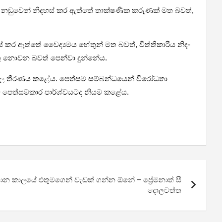
­ක­රණ නඩු­වෙන් නිද­හස් කර ඇත්තේ තාක්ෂ­ණික කරු­ණක් මත බවත්,
ස් කර ඇත්තේ වෛද්‍ය­මය හේතුන් මත බවත්, විත්ති­කා­රිය නිද­
මතු නොවන බවත් පෙන්වා දුන්නේය.
 මඬුල්ල තීර­ණය කළේය. පෙත්සම සම්බ­න්ධ­යෙන් විරෝ­ධතා
මට පෙත්ස­ම්කාර පාර්ශ්ව­ය­ටද නියම කළේය.
න කාලයේ එතුමගෙන් වැඩක් ගන්න ඕනේ – ප්‍රේමනාත් සී
දොලවත්ත