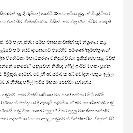
වක් තුළදී රුපි­යල් කෝටි 08කට අධික මුද­ලක් විශු­ද්ධි­ක­ර­
­හිව නීති­ප­ති­ව­රයා විසින් ‘කුම­න්ත්‍ර­ණය’ කිරීම නමැති
වත්, එම තැනැ­ත්තිය සමඟ එක­ඟ­තා­ව­කින් කුම­න්ත්‍ර­ණය කළ
ුවේ තම සේවා­දා­ය­ක­යාට එරෙ­හිව පම­ණක් ‘කුම­න්ත්‍ර­ණය’
ිරෝ­ධතා මහා­ධි­ක­රණ විනි­සු­රු­ව­රයා ප්‍රති­ක්ෂේප කළ බවත්
ෙන යන්නේ කෙසේද? යනු­වෙන් නීතිඥ හෆිල් ෆාරිස් මහතා ප්‍රශ්න
 පිළි­තුරු දෙමින්, එවැනි අව­ස්ථා­වක අධි චෝදනා පත්‍රය ඉල්ලා
ති බවත් නීතිඥ හෆිල් ෆාරිස් මහතා පෙන්වා දුන්නේය.
රණ නඩුවේ මෙම විත්ති­කා­රි­යක වශ­යෙන් නම්කර සිටි ඩේසි
­යෙන් තීන්දු­වක් දී ඇතැයි පැව­සීය. ඒ බව මහා­ධි­ක­රණ නඩු­
­ණ­යේදී නඩු විභා­ග­ය­කට මුහුණ දීමට සුදුසු මාන­සික තත්ත්ව­
ව පද­නම් කර­ගෙන අදාළ නඩු­වෙන් විත්ති­කා­රිය නිද­හස් කිරී­