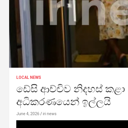
LOCAL NEWS
ඩේසි ආච්චිව නිදහස් කළා
අධිකරණයෙන් ඉල්ලයි
June 4, 2026
iri news