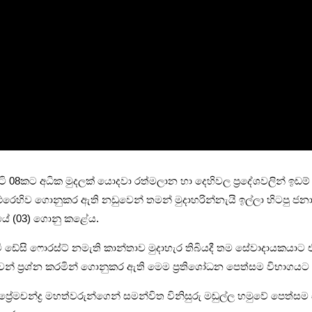
ටි 08කට අධික මුද­ලක් යොදවා රත්ම­ලාන හා දෙහි­වල ප්‍රදේ­ශ­ව­ලින් ඉඩම් 
හිව ගොනු­කර ඇති නඩු­වෙන් තමන් මුදා­හ­රි­න්නැයි ඉල්ලා හිටපු ජනා­
් ඊයේ (03) ගොනු කළේය.
ෆොරස්ට් නමැති කාන්තාව මුදා­හැර තිබි­යදී තම සේවා­දා­ය­ක­යාට එරෙ­හි
‍රශ්න කර­මින් ගොනු­කර ඇති මෙම ප්‍රති­ශෝ­ධන පෙත්සම විභා­ග­යට ගැන
මුදු ප්‍රේම­චන්ද්‍ර මහ­ත්ව­රු­න්ගෙන් සම­න්විත විනි­සුරු මඬුල්ල හමුවේ