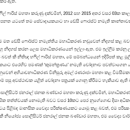
් කර ඇත.
ල් ෆාරිස් මහතා කරුණු දක්ව­මින්, 2012 සහ 2015 අතර වසර 03ක කාල­සී­මා­
 පනත යටතේ තම සේවා­දා­ය­ක­යාට හා ඩේසි ෆොරස්ට් නමැති කාන්තා­ව­කට එරෙ
ඉල්ලීම මත ඩේසි ෆොර්ස්ට් නමැ­ත්තිය මහා­ධි­ක­රණ නඩු­වෙන් නිද­හස් කළ බ
 නිද­හස් කරන ලෙස මහා­ධි­ක­ර­ණ­යෙන් ඉල්ලා ඇත. එම ඉල්ලීම කරනු ලැබ
ී නීතිඥ හෆිල් ෆාරිස් මහතා, මේ සම්බ­න්ධ­යෙන් ඉදි­රි­පත් කළ මූලික ව
­දා­ය­ක­යාට එරෙ­හිව පම­ණක් ‘කුම­න්ත්‍ර­ණය’ නමැති චෝද­නාව පව­ත්වා­ග
­වෙන් අභි­යා­ච­නා­ධි­ක­රණ විනි­සුරු අමල් රණ­රාජා මහතා කළ විම­සී­ම­කට
ය නම් පසු අව­ස්ථා­වක යළිත් චෝදනා පත්‍ර­යක් ගොනු කිරී­මට හැකි­යාව ඇ
‍ය සොලි­සි­ටර් ජන­රාල් ජනක බණ්ඩාර මහතා කරුණු දක්ව­මින්, මහා­ධි­ක­
ාන­සික තත්ත්ව­යක් නොමැති බවට වසර 10කට පෙර නුගේ­ගොඩ දිසා අධි­ක­ර­ණ
්වය පිළි­බඳ මාන­සික වෛද්‍ය පරී­ක්ෂ­ණ­ය­කට යොමු කළ බවත්, එම පරී­ක්‍ෂ
කී නියෝජ්‍ය සොලි­සි­ටර් ජන­රාල් ජනක බණ්ඩාර මහතා, එම වෛද්‍ය වාර්තා