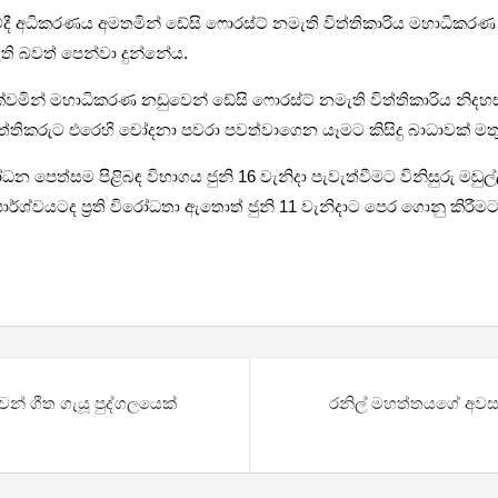
­වේදී අධි­ක­ර­ණය අම­ත­මින් ඩේසි ෆොරස්ට් නමැති විත්ති­කා­රිය මහා­ධි
 ඇති බවත් පෙන්වා දුන්නේය.
මින් මහා­ධි­ක­රණ නඩු­වෙන් ඩේසි ෆොරස්ට් නමැති විත්ති­කා­රිය නිද­හ
්ති­ක­රුට එරෙහි චෝදනා පවරා පව­ත්වා­ගෙන යෑමට කිසිදු බාධා­වක් 
ෝ­ධන පෙත්සම පිළි­බඳ විභා­ගය ජුනි 16 වැනිදා පැවැ­ත්වී­මට විනි­සුරු
ාර්ශ්ව­ය­ටද ප්‍රති විරෝ­ධතා ඇතොත් ජුනි 11 වැනි­දාට පෙර ගොනු කිරී­
ෙන් ගීත ගැයූ පුද්ගලයෙක්
රනිල් මහත්තයගේ අවසා