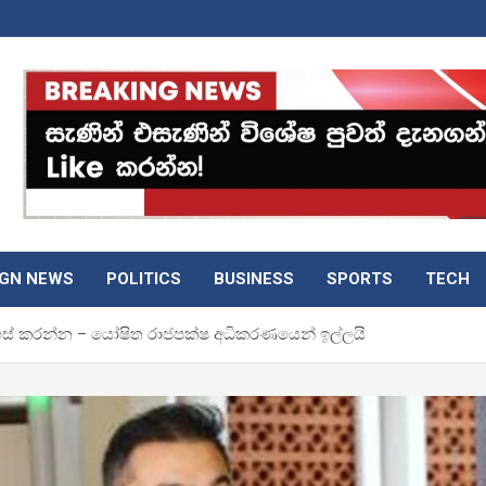
IGN NEWS
POLITICS
BUSINESS
SPORTS
TECH
දහස් කරන්න – යෝෂිත රාජපක්ෂ අධිකරණයෙන් ඉල්ලයි