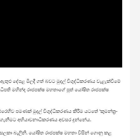
ඇතුළු දේපළ මිලදී ගත් බවට මුදල් විශු­ද්ධි­ක­ර­ණය වැළැ­ක්වීමේ
ධි­පති මහින්ද රාජ­පක්ෂ මහ­තාගේ පුත් යෝෂිත රාජ­පක්ෂ
ව පම­ණක් මුදල් විශු­ද්ධි­ක­ර­ණය කිරීම යටතේ ‘කුම­න්ත්‍ර­
ී­මට අභි­යා­ච­නා­ධි­ක­ර­ණය අව­සර දුන්නේය.
 පෙත්සම සලකා බැලිනි. යෝෂිත රාජ­පක්ෂ මහතා විසින් ගොනු කළ