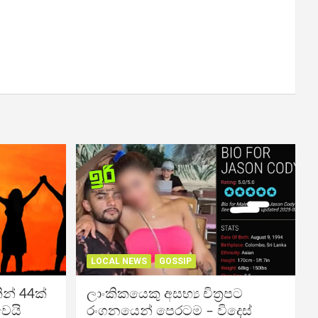
LOCAL NEWS
GOSSIP
න් 44ක්
ලාංකිකයෙකු අසභ්‍ය චිත්‍රපට
වෙයි
රංගනයෙන් පෙරටම – විදෙස්