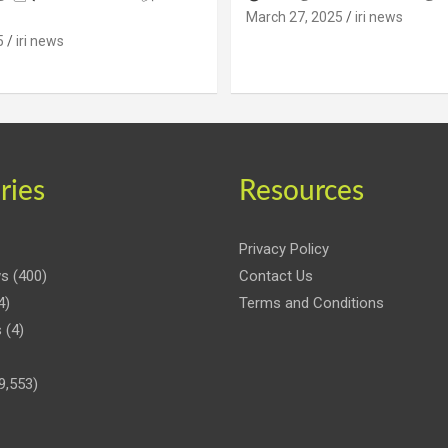
March 27, 2025
iri news
5
iri news
ries
Resources
Privacy Policy
ws
(400)
Contact Us
4)
Terms and Conditions
s
(4)
9,553)