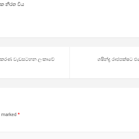
යක නිරත විය
නත්කරණ වැඩසටහන ලංකාවේ
ශෂින්ද්‍ර රාජපක්ෂ
re marked
*