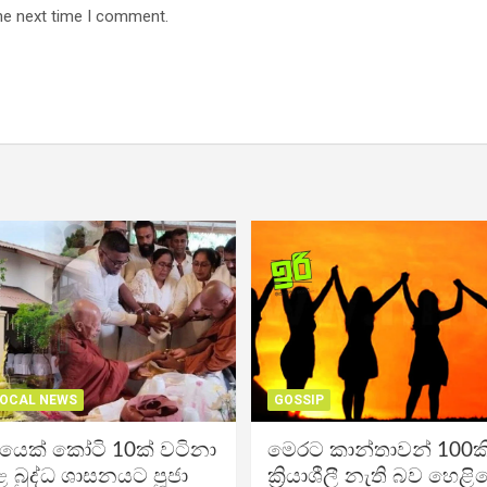
he next time I comment.
OCAL NEWS
GOSSIP
ිකයෙක් කෝටි 10ක් වටිනා
මෙරට කාන්තාවන් 100කි
 බුද්ධ ශාසනයට පූජා
ක්‍රියාශීලී නැති බව හෙළි