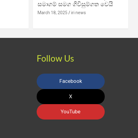
සමාගම් සමග ගිවිසුම්ගත වෙයි
March 18, 2025
iri news
Follow Us
Facebook
X
YouTube