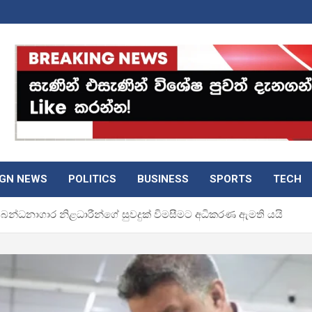
IGN NEWS
POLITICS
BUSINESS
SPORTS
TECH
 බන්ධනාගාර නිළධාරීන්ගේ සුවදුක් විමසීමට අධිකරණ ඇමති යයි