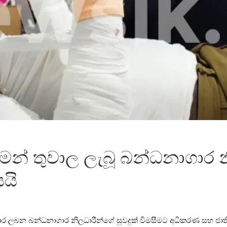
ෙන් තුවාල ලැබූ බන්ධනාගාර න
යි
රතිකාර ලබන බන්ධනාගාර නිලධාරීන්ගේ සුවදුක් විමසීමට අධිකරණ සහ ජ