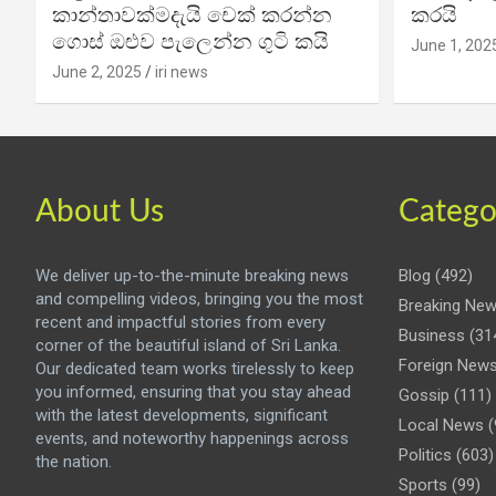
කාන්තාවක්මදැයි චෙක් කරන්න
කරයි
ගොස් ඔළුව පැලෙන්න ගුටි කයි
June 1, 202
June 2, 2025
iri news
About Us
Catego
We deliver up-to-the-minute breaking news
Blog
(492)
and compelling videos, bringing you the most
Breaking Ne
recent and impactful stories from every
Business
(31
corner of the beautiful island of Sri Lanka.
Foreign New
Our dedicated team works tirelessly to keep
you informed, ensuring that you stay ahead
Gossip
(111)
with the latest developments, significant
Local News
(
events, and noteworthy happenings across
Politics
(603)
the nation.
Sports
(99)