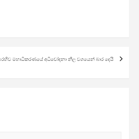
ට එරෙහිව මහාධිකරණයේ අධිචෝදනා නිල වශයෙන් බාර දෙයි