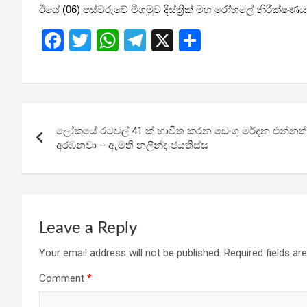
ඊයේ (06) පස්වරුවේ මීගමුව දිස්ත්‍රික් මහ රෝහලේ නිරීක්ෂණ
F
T
W
T
X
S
a
wi
h
el
h
ce
tt
at
e
ar
b
er
s
gr
e
Post
o
A
a
ලෝකයේ රටවල් 41 ක් භාවිත කරන ඩෙංගු මර්දන එන්
navigation
o
p
m
අරඹනවා – ඇමති නලින්ද ජයතිස්ස
k
p
Leave a Reply
Your email address will not be published.
Required fields a
Comment
*