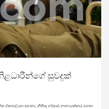
ිළධාරීන්ගේ සුවදුක්
ාතික ඒකාබද්ධතා අමාත්‍ය, නීතිඥ හර්ෂණ නානායක්කාර මහතා