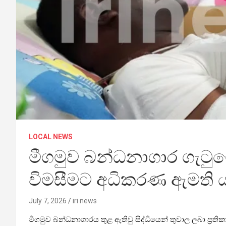
LOCAL NEWS
මීගමුව බන්ධනාගාර ගැටුම
විමසීමට අධිකරණ ඇමති ය
July 7, 2026
iri news
මීගමුව බන්ධනාගාරය තුළ ඇතිවු සිද්ධියෙන් තුවාල ලබා ප්‍