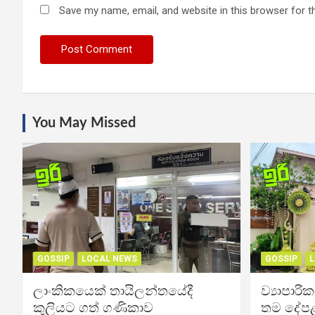
Save my name, email, and website in this browser for t
You May Missed
GOSSIP
LOCAL NEWS
GOSSIP
L
ලාංකිකයෙක් තායිලන්තයේදී
ව්‍යාපාර
කුලියට ගත් ගණිකාව
තම දේපළ