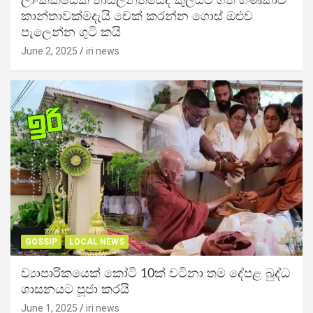
ලාංකිකයෙක් තායිලන්තයේදී කුලියට ගත් ගණිකාව
කාන්තාවක්මදැයි චෙක් කරන්න ගොස් ඔළුව
පැලෙන්න ගුටි කයි
June 2, 2025
iri news
GOSSIP
LOCAL NEWS
ව්‍යාපාරිකයෙක් කෝටි 10ක් වටිනා තම දේපළ බුද්ධ
ශාසනයට පූජා කරයි
June 1, 2025
iri news