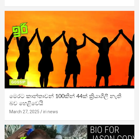
GOSSIP
මෙරට කාන්තාවන් 100කින් 44ක් ක්‍රියාශීලී නැති
බව හෙළිවෙයි
March 27, 2025
iri news