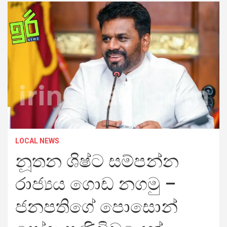
LOCAL NEWS
නූතන ශිෂ්ට සම්පන්න
රාජ්‍යය ගොඩ නගමු –
ජනපතිගේ පොසොන්