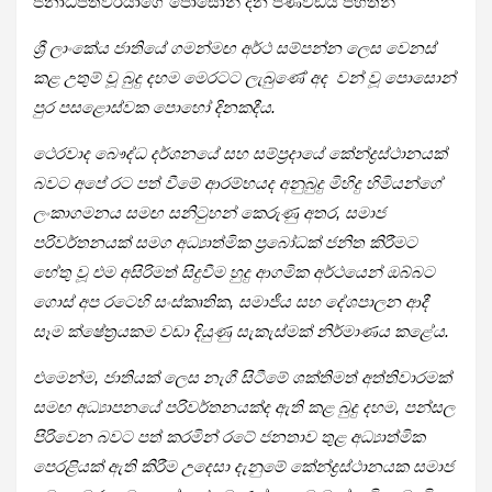
ජනාධිපතිවරයාගේ පොසොන් දින පණිවිඩය පහතින්
ශ්‍රී ලාංකේය ජාතියේ ගමන්මඟ අර්ථ සම්පන්න ලෙස වෙනස්
කළ උතුම් වූ බුදු දහම මෙරටට ලැබුණේ අද වන් වූ පොසොන්
පුර පසළොස්වක පොහෝ දිනකදීය.
ථෙරවාද බෞද්ධ දර්ශනයේ සහ සම්ප්‍රදායේ කේන්ද්‍රස්ථානයක්
බවට අපේ රට පත් වීමේ ආරම්භයද අනුබුදු මිහිදු හිමියන්ගේ
ලංකාගමනය සමඟ සනිටුහන් කෙරුණු අතර, සමාජ
පරිවර්තනයක් සමග අධ්‍යාත්මික ප්‍රබෝධක් ජනිත කිරීමට
හේතු වූ එම අසිරිමත් සිදුවීම හුදු ආගමික අර්ථයෙන් ඔබ්බට
ගොස් අප රටෙහි සංස්කෘතික, සමාජීය සහ දේශපාලන ආදී
සෑම ක්ෂේත්‍රයකම වඩා දියුණු සැකැස්මක් නිර්මාණය කළේය.
එමෙන්ම, ජාතියක් ලෙස නැගී සිටීමේ ශක්තිමත් අත්තිවාරමක්
සමඟ අධ්‍යාපනයේ පරිවර්තනයක්ද ඇති කළ බුදු දහම, පන්සල
පිරිවෙන බවට පත් කරමින් රටේ ජනතාව තුළ අධ්‍යාත්මික
පෙරළියක් ඇති කිරීම උදෙසා දැනුමේ කේන්ද්‍රස්ථානයක සමාජ