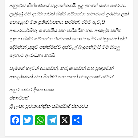
අනුපූර්ව ශික්ෂණයේ වැදගත්කමයි. බුදු දහමත් සමග මෙරටට
ලැබුණු එම අභිමානවත් ශිෂ්ට සම්පන්න සමාජයේ උරුමය ලක්
පොළොව මත ප්‍රතිෂ්ඨාපනය කරමින්, රටට ඇවැසි
ආචාරධාර්මික, සමාජයීය සහ පාරිසරික නව ආකල්ප සහිත
නූතන ශිෂ්ට සම්පන්න රාජ්‍යයක් ගොඩනැගීම වෙනුවෙන් තිර
අදිටනින් යුතුව ශක්තිමත්ව අත්වැල් බැඳගනිමු’යි මම සියලු
දෙනාට ආරාධනා කරමි.
සැමගේ හදවත් දයාවෙන්, කරුණාවෙන් සහ ප්‍රඥාවෙන්
ආලෝකමත් වන පින්බර පොසොන් මංගල්‍යයක් වේවා!
අනුර කුමාර දිසානායක
ජනාධිපති
ශ්‍රී ලංකා ප්‍රජාතාන්ත්‍රික සමාජවාදී ජනරජය
F
T
W
T
X
S
a
wi
h
el
h