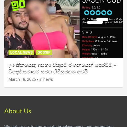
LOCAL NEWS
GOSSIP
ලාංකිකයෙකු අසභ්‍ය චිත්‍රපට රංගනයෙන් පෙරටම –
විදෙස් සමාගම් සමග ගිවිසුම්ගත වෙයි
March 18, 2025
iri news
About Us
We deliver up-to-the-minute breaking news and compelling