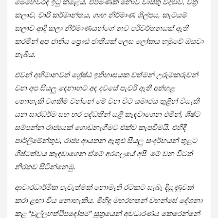
මෙහෙවරද ඉටු කළේය. එපමණක් නොව වාස්තු විද්‍යාව, චිත්‍ර
කලාව, වාරි කර්මාන්තය, ගෘහ නිර්මාණ ශිල්පය, කැටයම්
කලාව ආදී කලා නිර්මාණයන්ගේ නව පරිවර්තනයක් ඇති
කරමින් අප ජාතිය ප්‍රෞඪ ජාතියක් ලෙස ලෝකය හමුවේ ඔසවා
තැබීය.
එවන් අභිමානවත් ශ්‍රේෂ්ඨ ඉතිහාසයක වත්මන් උරුමකරුවන්
වන අප සියලු දෙනාහට අද දවසේ පැවරී ඇති අත්හළ
නොහැකි වගකීම වන්නේ මේ වන විට සමාජය තුළින් වියැකී
යන සාරධර්ම සහ හර පද්ධතින් යළි කැඳවාගෙන එමින්, ශිෂ්ට
සම්පන්න රාජ්‍යයක් ගොඩනැගීමට එක්ව කැපවීමයි. එහිදී
පාර්ලිමේන්තුව, රාජ්‍ය ආයතන ඇතුළු සියලු සංදර්භයන් තුළට
ශිෂ්ටත්වය කැඳවාගෙන ඒමේ අරගලයේ අපි මේ වන විටත්
නිරතව සිටින්නෙමු.
ආචාරධාර්මික පැවැත්මක් නොමැති රටකට සැබෑ දියුණුවක්
කරා ළඟා විය නොහැකිය. මිහිදු මහරහතන් වහන්සේ දේශනා
කළ “චුල්ලහත්ථිපදෝපම” සූත්‍රයෙන් අවධාරණය කෙරෙන්නේ