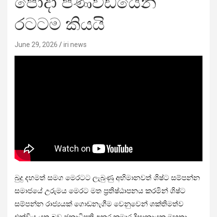
පෝදා පණිවිඩයෙන්
රටටම කියයි
June 29, 2026
iri news
බුදු දහමත් සමග මෙරටට ලැබුණු අභිමානවත් ශිෂ්ට සම්පන්න
සමාජයේ උරුමය මෙරට මත ප්‍රතිෂ්ඨාපනය කරමින් ශිෂ්ට
සම්පන්න රාජ්‍යයක් ගොඩනැගීම වෙනුවෙන් ශක්තිමත්ව
එක්විය යුතු බව ජනාධිපති අනුර කුමාර දිසානායක මහතා