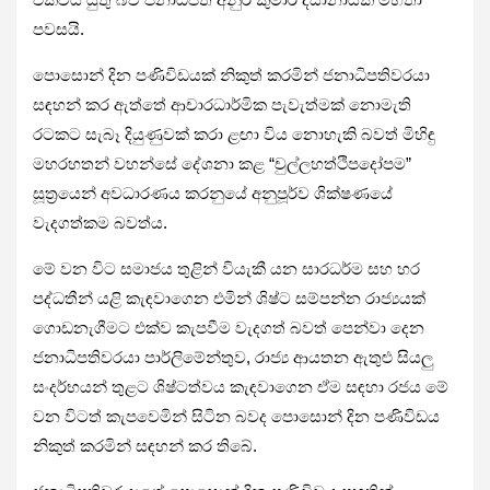
පවසයි.
පොසොන් දින පණිවිඩයක් නිකුත් කරමින් ජනාධිපතිවරයා
සඳහන් කර ඇත්තේ ආචාරධාර්මික පැවැත්මක් නොමැති
රටකට සැබෑ දියුණුවක් කරා ළඟා විය නොහැකි බවත් මිහිඳු
මහරහතන් වහන්සේ දේශනා කළ “චුල්ලහත්ථිපදෝපම”
සූත්‍රයෙන් අවධාරණය කරනුයේ අනුපූර්ව ශික්ෂණයේ
වැදගත්කම බවත්ය.
මේ වන විට සමාජය තුළින් වියැකී යන සාරධර්ම සහ හර
පද්ධතීන් යළි කැඳවාගෙන එමින් ශිෂ්ට සම්පන්න රාජ්‍යයක්
ගොඩනැගීමට එක්ව කැපවීම වැදගත් බවත් පෙන්වා දෙන
ජනාධිපතිවරයා පාර්ලිමේන්තුව, රාජ්‍ය ආයතන ඇතුළු සියලු
සංදර්භයන් තුළට ශිෂ්ටත්වය කැඳවාගෙන ඒම සඳහා රජය මේ
වන විටත් කැපවෙමින් සිටින බවද පොසොන් දින පණිවිඩය
නිකුත් කරමින් සඳහන් කර තිබේ.