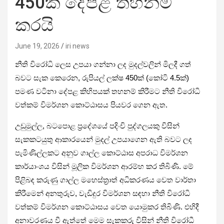
450ක දේපළ තහනම්
කරයි
June 19, 2026
iri news
නීති විරෝධි ලෙස උපයා ගන්නා ලද මුදල්වලින් මිලදී ගත්
බවට සැක කෙරෙන, රුපියල් ලක්ෂ 450ක් (කෝටි 4.5ක්)
පමණ වටිනා දේපළ කිහිපයක් තහනම් කිරීමට නීති විරෝධි
වත්කම් විමර්ශන කොට්ඨාසය පියවර ගෙන ඇත.
උඩුමුල්ල, බටපොළ ප්‍රදේශයේ පදිංචි පුද්ගලයකු විසින්
සැකකටයුතු ආකාරයෙන් මුදල් උපයාගෙන ඇති බවට ලද
පැමිණිල්ලකට අනුව ගාල්ල කොට්ඨාස අපරාධ විමර්ශන
කාර්යාංශය විසින් මූලික විමර්ශන ආරම්භ කර තිබිණි. මේ
පිළිබඳ කරුණු ගාල්ල මහෙස්ත්‍රාත් අධිකරණය වෙත වාර්තා
කිරීමෙන් අනතුරුව, වැඩිදුර විමර්ශන සඳහා නීති විරෝධි
වත්කම් විමර්ශන කොට්ඨාසය වෙත යොමුකර තිබිණි. එහිදී
අනාවරණය වී ඇත්තේ මෙම සැකකරු විසින් නීති විරෝධී