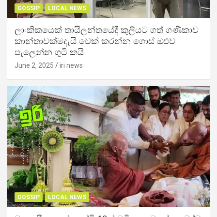
GOSSIP
LOCAL NEWS
ලාංකිකයෙක් තායිලන්තයේදී කුලියට ගත් ගණිකාව
කාන්තාවක්මදැයි චෙක් කරන්න ගොස් ඔළුව
පැලෙන්න ගුටි කයි
June 2, 2025
iri news
GOSSIP
LOCAL NEWS