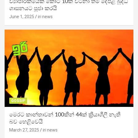
ව්‍යාපාරිකයෙක් කෝටි 10ක් වටිනා තම දේපළ බුද්ධ
ශාසනයට පූජා කරයි
June 1, 2025
iri news
GOSSIP
මෙරට කාන්තාවන් 100කින් 44ක් ක්‍රියාශීලී නැති
බව හෙළිවෙයි
March 27, 2025
iri news