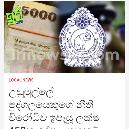
LOCAL NEWS
උඩුමුල්ලේ
පුද්ගලයෙකුගේ නීති
විරෝධිව ඉපැයූ ලක්ෂ