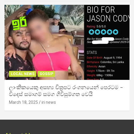
LOCAL NEWS
GOSSIP
ලාංකිකයෙකු අසභ්‍ය චිත්‍රපට රංගනයෙන් පෙරටම –
විදෙස් සමාගම් සමග ගිවිසුම්ගත වෙයි
March 18, 2025
iri news