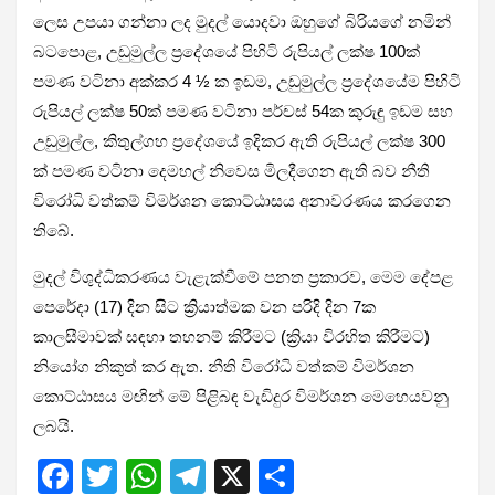
ලෙස උපයා ගන්නා ලද මුදල් යොදවා ඔහුගේ බිරියගේ නමින්
බටපොළ, උඩුමුල්ල ප්‍රදේශයේ පිහිටි රුපියල් ලක්ෂ 100ක්
පමණ වටිනා අක්කර 4 ½ ක ඉඩම, උඩුමුල්ල ප්‍රදේශයේම පිහිටි
රුපියල් ලක්ෂ 50ක් පමණ වටිනා පර්චස් 54ක කුරුඳු ඉඩම සහ
උඩුමුල්ල, කිතුල්ගහ ප්‍රදේශයේ ඉදිකර ඇති රුපියල් ලක්ෂ 300
ක් පමණ වටිනා දෙමහල් නිවෙස මිලදීගෙන ඇති බව නීති
විරෝධි වත්කම් විමර්ශන කොට්ඨාසය අනාවරණය කරගෙන
තිබේ.
මුදල් විශුද්ධිකරණය වැළැක්වීමේ පනත ප්‍රකාරව, මෙම දේපළ
පෙරේදා (17) දින සිට ක්‍රියාත්මක වන පරිදි දින 7ක
කාලසීමාවක් සඳහා තහනම් කිරීමට (ක්‍රියා විරහිත කිරීමට)
නියෝග නිකුත් කර ඇත. නීති විරෝධි වත්කම් විමර්ශන
කොට්ඨාසය මඟින් මේ පිළිබඳ වැඩිදුර විමර්ශන මෙහෙයවනු
ලබයි.
F
T
W
T
X
S