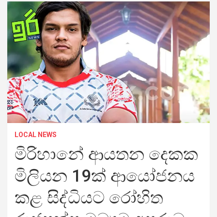
LOCAL NEWS
මිරිහානේ ආයතන දෙකක
මිලියන 19ක් ආයෝජනය
කළ සිද්ධියට රෝහිත