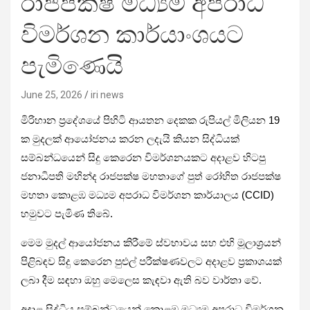
රාජපක්ෂ මධ්‍යම අපරාධ
විමර්ශන කාර්යාංශයට
පැමිණෙයි
June 25, 2026
iri news
මිරිහාන ප්‍රදේශයේ පිහිටි ආයතන දෙකක රුපියල් මිලියන 19
ක මුදලක් ආයෝජනය කරන ලදැයි කියන සිද්ධියක්
සම්බන්ධයෙන් සිදු කෙරෙන විමර්ශනයකට අදාළව හිටපු
ජනාධිපති මහින්ද රාජපක්ෂ මහතාගේ පුත් රෝහිත රාජපක්ෂ
මහතා කොළඹ මධ්‍යම අපරාධ විමර්ශන කාර්යාලය (CCID)
හමුවට පැමිණ තිබේ.
මෙම මුදල් ආයෝජනය කිරීමේ ස්වභාවය සහ එහි මූලාශ්‍රයන්
පිළිබඳව සිදු කෙරෙන පුළුල් පරීක්ෂණවලට අදාළව ප්‍රකාශයක්
ලබා දීම සඳහා ඔහු මෙලෙස කැඳවා ඇති බව වාර්තා වේ.
අදාළ සිද්ධිය සම්බන්ධයෙන් කොළඹ මධ්‍යම අපරාධ විමර්ශන