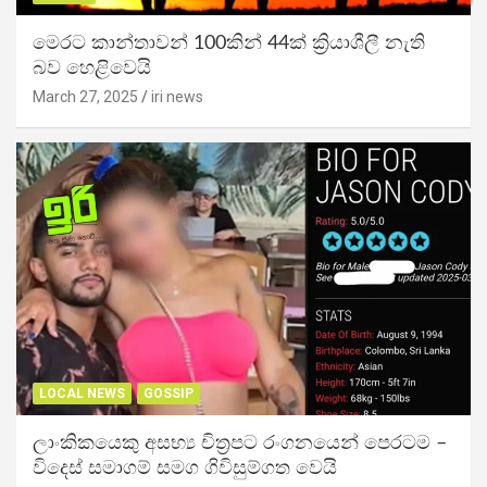
මෙරට කාන්තාවන් 100කින් 44ක් ක්‍රියාශීලී නැති
බව හෙළිවෙයි
March 27, 2025
iri news
LOCAL NEWS
GOSSIP
ලාංකිකයෙකු අසභ්‍ය චිත්‍රපට රංගනයෙන් පෙරටම –
විදෙස් සමාගම් සමග ගිවිසුම්ගත වෙයි