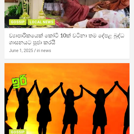
GOSSIP
LOCAL NEWS
ව්‍යාපාරිකයෙක් කෝටි 10ක් වටිනා තම දේපළ බුද්ධ
ශාසනයට පූජා කරයි
June 1, 2025
iri news
GOSSIP