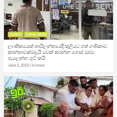
GOSSIP
LOCAL NEWS
ලාංකිකයෙක් තායිලන්තයේදී කුලියට ගත් ගණිකාව
කාන්තාවක්මදැයි චෙක් කරන්න ගොස් ඔළුව
පැලෙන්න ගුටි කයි
June 2, 2025
iri news