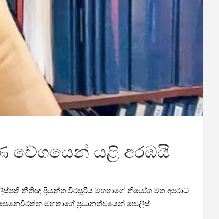
ණ වේගයෙන් යළි අරඹයි
්පති නීතිඥ ප්‍රියන්ත වීරසූරිය මහතාගේ නියෝග මත අපරාධ
වී සෙනෙවිරත්න මහතාගේ ප්‍රධානත්වයෙන් පොලිස්