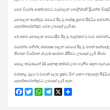
මෙම විශේෂ සාකච්ඡාවට වැඩබලන පොලිස්පති ප්‍රියන්ත වීරසූ
යහපාලන ආණ්ඩුව සමයේ සිදු වූ පාස්කු ප්‍රහාර සිද්ධිය සම
දෙපාර්තමේන්තුව වෙත උපදෙස් ලැබිණ.
මේ අතර යහපාලන සමයේදීම සිදු වූ බැඳුම්කර වංචාව සම්බන
එමෙන්ම මහින්ද රාජපක්‍ෂ පාලන සමයේ සිදු වූ මහත් ආන්දෝලනය
තිබෙන විමර්ශන නැවත ආරම්භ කිරීමට උපදෙස් ලැබී තිබේ.
දෙමළ තරුණයන් 11 දෙනකු කප්පම් ලබා ගැනීම සඳහා පැහැරගෙ
බරපතළ මූල්‍ය වංචාවක් ලෙස ප්‍රකට මිග් යානා ගනුදෙනු සිද
දෙපාර්තමේන්තුවට උපදෙස් ලැබී ඇත.
F
T
W
T
X
S
a
wi
h
el
h
ce
tt
at
e
ar