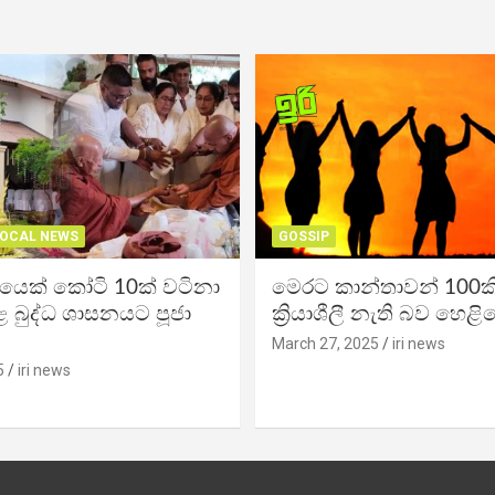
OCAL NEWS
GOSSIP
ිකයෙක් කෝටි 10ක් වටිනා
මෙරට කාන්තාවන් 100කි
 බුද්ධ ශාසනයට පූජා
ක්‍රියාශීලී නැති බව හෙළි
March 27, 2025
iri news
5
iri news