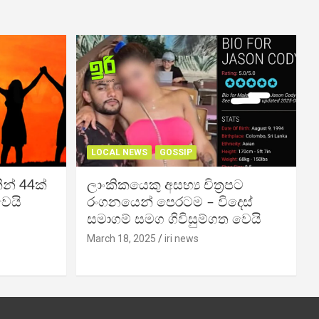
LOCAL NEWS
GOSSIP
න් 44ක්
ලාංකිකයෙකු අසභ්‍ය චිත්‍රපට
වෙයි
රංගනයෙන් පෙරටම – විදෙස්
සමාගම් සමග ගිවිසුම්ගත වෙයි
March 18, 2025
iri news