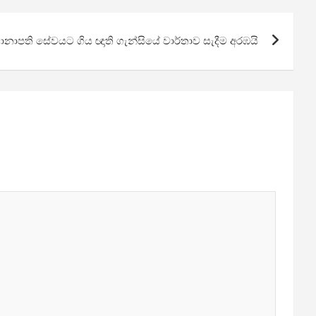
 තානාපති සේවයට ගිය ඥාති ගැන්සියේ වාර්තාව සැදීම අරඹයි