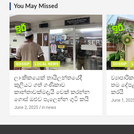
You May Missed
GOSSIP
LOCAL NEWS
GOSSIP
L
ලාංකිකයෙක් තායිලන්තයේදී
ව්‍යාපාර
කුලියට ගත් ගණිකාව
තම දේපළ
කාන්තාවක්මදැයි චෙක් කරන්න
කරයි
ගොස් ඔළුව පැලෙන්න ගුටි කයි
June 1, 202
June 2, 2025
iri news