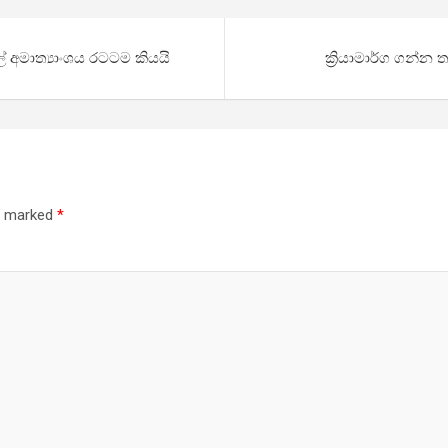
් අමාත්‍යාංශය රටටම කියයි
ක්‍රියාමාර්ග ගන්න
re marked
*