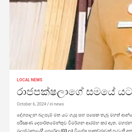
LOCAL NEWS
රාජපක්ෂලාගේ සමයේ යට ග
October 6, 2024
iri news
දේශපාලන බලපෑම් මත යට ගැසූ සහ පසෙක තැබූ මහත් ආන්දෝලන
පරීක්‍ෂණ දෙපාර්තමේන්තුව විමර්ශන ආරම්භ කර ඇත. මහජන ආරක
මූලස්ථානයේදී පෙරේදා (03 දා) විශේෂ සාකච්ඡාවක් පැවැති 