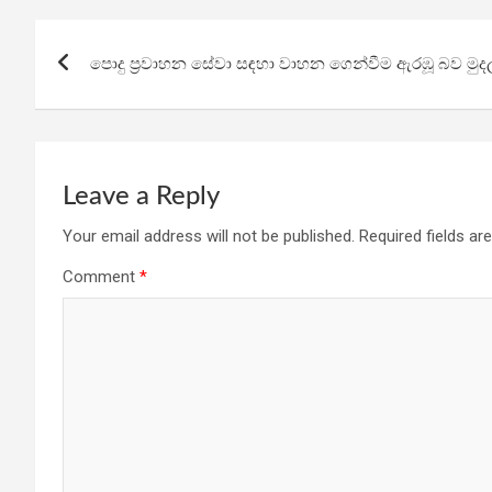
b
er
s
gr
e
Post
o
A
a
පොදු ප්‍රවාහන සේවා සඳහා වාහන ගෙන්වීම ඇරඹූ බව මුදල
navigation
o
p
m
k
p
Leave a Reply
Your email address will not be published.
Required fields a
Comment
*