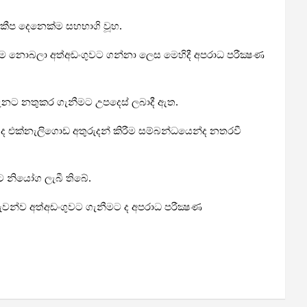
 කීප දෙනෙක්ම සහභාගි වූහ.
ිරම නොබලා අත්අඩංගුවට ගන්නා ලෙස මෙහිදී අපරාධ පරීක්‍ෂණ
හැනට නතුකර ගැනීමට උපදෙස් ලබාදී ඇත.
න් ද එක්නැලිගොඩ අතුරුදන් කිරීම සම්බන්ධයෙන්ද නතරවී
ට නියෝග ලැබී තිබේ.
රුවන්ව අත්අඩංගුවට ගැනීමට ද අපරාධ පරීක්‍ෂණ