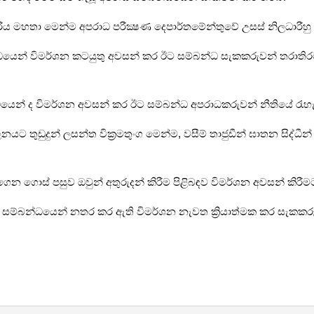
රිය මහතා මෙන්ම අපරාධ පරීක්‍ෂණ දෙපාර්තමේන්තුවේ උසස් නිලධාරීහු
්බන්ධයෙන් විමර්ශන කටයුතු අවසන් කර ඊට සම්බන්ධ සැකකරුවන් තරාත
්ධයෙන් ද විමර්ශන අවසන් කර ඊට සම්බන්ධ අපරාධකරුවන් නීතියේ රැ
ට තුඩුදුන් ලසන්ත වික්‍රමතුංග මෙන්ම, වසීම් තාජුඩීන් ඝාතන සිද්ධී
න ගොස් පසුව ඔවුන් අතුරුදන් කිරීම පිළිබඳව විමර්ශන අවසන් කිරීම
්ධිය සම්බන්ධයෙන් නතර කර ඇති විමර්ශන නැවත ක්‍රියාත්මක කර සැකක