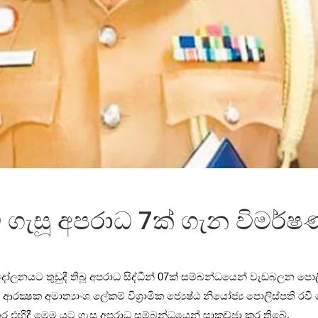
ැසූ අපරාධ 7ක් ගැන විමර්ෂ
යට තුඩුදී තිබූ අපරාධ සිද්ධීන් 07ක් සම්බන්ධයෙන් වැඩබලන පොලිස
්‍ෂක අමාත්‍යාංශ ලේකම් විශ්‍රාමික ජ්‍යෙෂ්ඨ නියෝජ්‍ය පොලිස්පති ර
අතර එහිදී මෙම යට ගැසූ අපරාධ සම්බන්ධයෙන් සාකච්ඡා කර තිබේ.