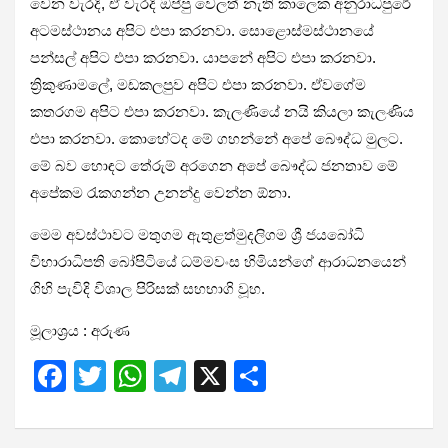
වෙන වැරදි, ඒ වැරදි ඔප්පු වෙලත් නැති කාලෙක අනුරාධපුරේ
අටමස්ථානය අපිට එපා කරනවා. සොළොස්මස්ථානයේ
පන්සල් අපිට එපා කරනවා. යාපනේ අපිට එපා කරනවා.
ත්‍රිකුණාමලේ, මඩකලපුව අපිට එපා කරනවා. ඒවගේම
කතරගම අපිට එපා කරනවා. කැලණියේ නයි කියලා කැලණිය
එපා කරනවා. කොහේටද මේ ගහන්නේ අපේ බෞද්ධ මුලට.
මේ බව හොඳට තේරුම් අරගෙන අපේ බෞද්ධ ජනතාව මේ
අපේකම රැකගන්න උනන්දු වෙන්න ඕනා.
මෙම අවස්ථාවට මතුගම ඇතුළත්මුදලිගම ශ්‍රී ජයබෝධි
විහාරාධිපති බෝපිටියේ ධම්මවංස හිමියන්ගේ ආරාධනයෙන්
ගිහි පැවිදි විශාල පිරිසක් සහභාගි වූහ.
මූලාශ්‍රය : අරුණ
F
T
W
T
X
S
a
wi
h
el
h
ce
tt
at
e
ar