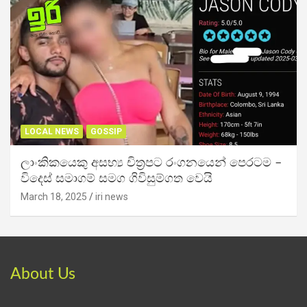
LOCAL NEWS
GOSSIP
ලාංකිකයෙකු අසභ්‍ය චිත්‍රපට රංගනයෙන් පෙරටම –
විදෙස් සමාගම් සමග ගිවිසුම්ගත වෙයි
March 18, 2025
iri news
About Us