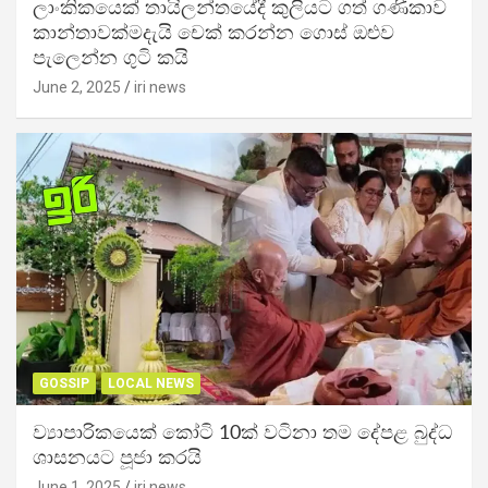
ලාංකිකයෙක් තායිලන්තයේදී කුලියට ගත් ගණිකාව
කාන්තාවක්මදැයි චෙක් කරන්න ගොස් ඔළුව
පැලෙන්න ගුටි කයි
June 2, 2025
iri news
GOSSIP
LOCAL NEWS
ව්‍යාපාරිකයෙක් කෝටි 10ක් වටිනා තම දේපළ බුද්ධ
ශාසනයට පූජා කරයි
June 1, 2025
iri news