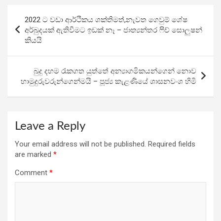
b
er
s
gr
e
Post
2022 ට වඩා ආර්ථිකය ශක්තිමත්,නැවත ගෙවුම් ශේෂ
o
A
a
navigation
අර්බුදයක් ඇතිවීමට ඉඩක් නෑ – ජාත්‍යන්ත​ර ෆිච් සොලුෂන්
o
p
m
කියයි
k
p
බුදු දහම රැකගත යුත්තේ අන්‍යාගමිකයන්ගෙන් නොව
හාමුදුරුවරුන්ගෙන්මයි – පූජ්‍ය කැළණියේ ශාසනවංශ හිමි
Leave a Reply
Your email address will not be published.
Required fields
are marked
*
Comment
*