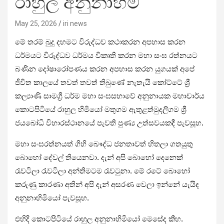
රාහුල අනුනාහිමි
May 25, 2026
iri news
මේ තරම් බුදු දහමට විරුද්ධව කථාකරන අපහාස කරන
ධර්මයට විරුද්ධව ධර්මය විකෘති කරන මහා සංඝ රත්නයට
බණින දෝෂාරෝපණය කරන අපහාස කරන යුගයක් අපේ
ජීවිත කාලයේ තවත් තවත් තිබුණේ නැතැයි කෝට්ටේ ශ්‍රී
කල්‍යාණි සාමග්‍රී ධර්ම මහා සංඝසභාවේ අනුනායක මහාචාර්ය
කොටපිටියේ රාහුල හිමියෝ මතුගම ඇතුළත්මුදලිගම ශ්‍රී
ජයබෝධි විහාරස්ථානයේ පැවති පුණ්‍ය උත්සවයකදී පැවසූහ.
මහා සංඝරත්නයත් ගිහි බෞද්ධ ජනතාවත් හිතලා ගතයුතු
බොහෝ දේවල් තියෙනවා. දැන් අපි බොහෝ දෙනෙක්
රැවටිලා රැවටිලා අන්තිමටම රැවටුනා. මේ රටේ බොහෝ
කරුණු කාරණා අතින් අපි දැන් අසරණ වෙලා ඉන්නේ යැයිද
අනුනාහිමියෝ පැවසූහ.
එහිදි කොටපිටියේ රාහුල අනුනාහිමියෝ මෙසේද කීහ.