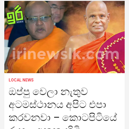
LOCAL NEWS
ඔප්පු වෙලා නැතුව
අටමස්ථානය අපිට එපා
කරවනවා – කොටපිටියේ