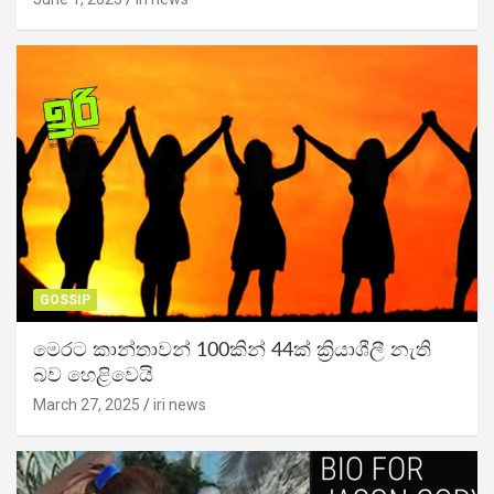
GOSSIP
මෙරට කාන්තාවන් 100කින් 44ක් ක්‍රියාශීලී නැති
බව හෙළිවෙයි
March 27, 2025
iri news