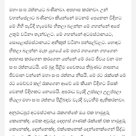
මහා සංඝ රත්නයට බණිනවා. අපහාස කරනවා. උන්
වහන්සේලාට බණිනවා කියන්නේ මටනම් පෙනෙන විදිහට
මේ ගිහි පැවිදි හැමෝම හිතලා බලන්න මේ ගහන්නේ අපේ
උතුම් වටිනා තැන්වලට. මේ ගහන්නේ අටමස්ථානයට,
සොළොස්මස්ථානයට අනිකුත් වටිනා පන්සල්වලට. හොඳට
හිතලා බලන්න මෑත යුගයේ මේ පහර ගහගෙන ගහගෙන
අපහාස කරගෙන කරගෙන යන්නේ මේ රටේ ජීවය වන මහ
සංඝ රත්නයටයි. මේ බුදු පිළිම චෛත්‍යය තිබුණට ශාසනය
ජීවමාන වන්නේ මහා සංඝ රත්නය නිසයි. මේ රට රැක්කේ මේ
රට මෙච්චර කල් රැකගෙන ආවේ මේ කියන විදිහට මිසක්
වෙනත් විදිහකට නෙමෙයි. අපරාධ වැරදි උස්සලා උලුප්පලා
තියලා මහා සංඝ රත්නය පිළිබඳව වැරදි වැටහීම් ඇතිකරනවා.
අනුරාධපුර අටමස්ථානය රැකගත්තේ ඔය එක හාමුදුරු
කෙනෙක්ද. මේක අවුරුදු දෙදහස් ගාණක් රැක්කේ එක හාමුදුරු
කෙනෙක්ද, දෙන්නෙක්ද. එක්කෙනෙක් දෙන්නෙක්ගෙන් සිද්ධ