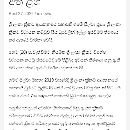
අත ළග
April 27, 2026
iri news
ශ්‍රී ලංකා ක්‍රිකට් ආයතනයේ සභාපති ශම්මි සිල්වා ප්‍රමුඛ ශ්‍රී ලංකා
ක්‍රිකට් විධායක කමිටුව සිය ධුරවලින් ඉල්ලා අස්වීමට තීරණය
කර ඇතැයි වාර්තා වෙයි.
හෙට (28) පැවැත්වීමට නියමිත ශ්‍රී ලංකා ක්‍රිකට් විශේෂ
විධායක කමිටු රැස්වීමේදී මේ පිළිබ ඳ අවසන් තීරණය ගනු ඇති
බව අභ්‍යන්තර ආරංචි මාර්ග සඳහන් කරයි.
ශම්මි සිල්වා මහතා 2019 වසරේදී ශ්‍රී ලංකා ක්‍රිකට් ආයතනයේ
සභාපති ධුරයට මුල්වරට තේරී පත් වූ අතර ඔහු එතැන් සිට මේ
දක්වා වසර 7ක කාලයක් සභාපති ධුරයේ කටයුතු කළේය.
පසුගිය කාලයේ අවස්ථා කිහිපයකදී ඔහු ඇතුළු ක්‍රිකට්
පරිපාලනයට විවිධ චෝදනා එල්ල වූ අතර එවන් පසුබිමක
වත්මන් ක්‍රිකට් පරිපාලනයට ඉල්ලා අස්වන ලෙස ආණ්ඩුවේ