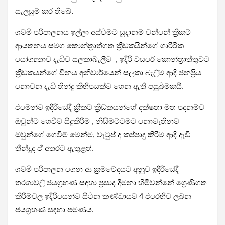
සැලසුම් කර තිබේ.
ශම්මි පරිපාලනය ඉල්ලා අස්වීමට සූදානම් වන්නේ ක්‍රිකට්
ආයතනය සමග කොන්ත්‍රාත්ගත ක්‍රීඩකයින්ගේ ශාරීරික
යෝග්‍යතාව දැඩිව සලකාබැලීම , ඉදිරි වසරේ කොන්ත්‍රාත්තුවට
ක්‍රීඩකයන්ගේ විනය අනිවාර්යෙන් සලකා බැලීම ආදි ජනප්‍රිය
නොවන දැඩි තීන්දු කිහිපයක්ම ගෙන ඇති පසුබිමකයි.
එමෙන්ම ඉදිරියේදී ක්‍රිකට් ක්‍රීඩකයන්ගේ දක්ෂතා මත පදනම්ව
ඔවුන්ට ගෙවීම් සිදුකිරීම , නිසිමට්ටමට නොමැතිනම්
ඔවුන්ගේ ගෙවීම් මෙන්ම, වැටුප් ද කප්පාදු කිරීම ආදි දැඩි
තීන්දුද ඒ අතරට ඇතුළත්.
ශම්මි පරිපාලන ගෙන ආ ක්‍රමවේදයට අනුව ඉදිරියේදී
තරගාවලි ජයග්‍රහණ සඳහා ප්‍රසාද දීමනා හිමිවන්නේ ශ්‍රෙණිගත
කිරීම්වල ඉදිරියෙන්ම සිටින කණ්ඩායම් 4 එරෙහිව ලබන
ජයග්‍රහණ සඳහා පමණය.