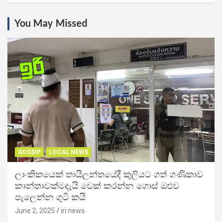
You May Missed
GOSSIP
LOCAL NEWS
ලාංකිකයෙක් තායිලන්තයේදී කුලියට ගත් ගණිකාව
කාන්තාවක්මදැයි චෙක් කරන්න ගොස් ඔළුව
පැලෙන්න ගුටි කයි
June 2, 2025
iri news