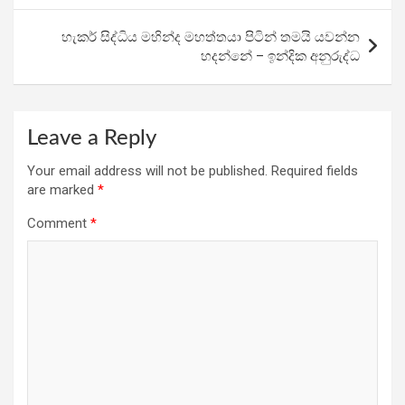
k
p
හැකර් සිද්ධිය මහින්ද මහත්තයා පිටින් තමයි යවන්න
හදන්නේ – ඉන්දික අනුරුද්ධ
Leave a Reply
Your email address will not be published.
Required fields
are marked
*
Comment
*