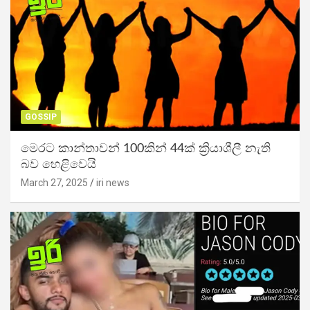
GOSSIP
මෙරට කාන්තාවන් 100කින් 44ක් ක්‍රියාශීලී නැති
බව හෙළිවෙයි
March 27, 2025
iri news