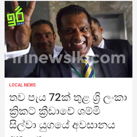
LOCAL NEWS
තව පැය 72ක් තුළ ශ්‍රි ලංකා
ක්‍රිකට් ක්‍රීඩාවේ ශම්මි
සිල්වා යුගයේ අවසානය