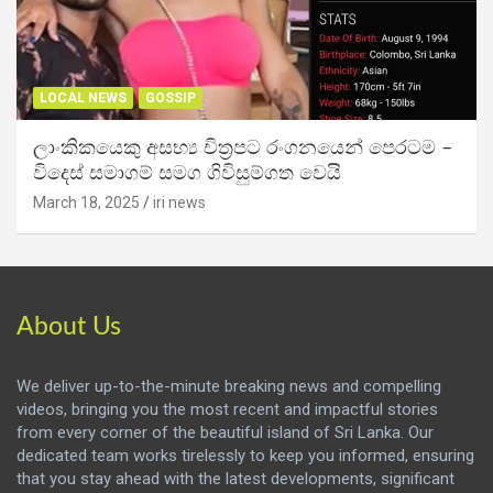
LOCAL NEWS
GOSSIP
ලාංකිකයෙකු අසභ්‍ය චිත්‍රපට රංගනයෙන් පෙරටම –
විදෙස් සමාගම් සමග ගිවිසුම්ගත වෙයි
March 18, 2025
iri news
About Us
We deliver up-to-the-minute breaking news and compelling
videos, bringing you the most recent and impactful stories
from every corner of the beautiful island of Sri Lanka. Our
dedicated team works tirelessly to keep you informed, ensuring
that you stay ahead with the latest developments, significant