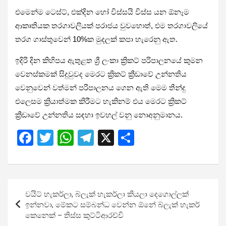
එමෙන්ම ටෙස්ට්, එක්දින හෝ විස්සයි විස්ස යන ඕනෑම
ආකෘතියක තරගාවලියක් පරාජය වුවහොත්, එම තරගාවලියේ
තරග ගාස්තුවෙන් 10%ක මුදලක් කපා හැරෙනු ඇත.
ඉදිරි දින කිහිපය ඇතුළත ශ්‍රී ලංකා ක්‍රිකට් පරිපාලනයේ කුමන
වෙනස්කමක් සිදුවුවද මෙරට ක්‍රිකට් ක්‍රීඩාවේ උන්නතිය
වෙනුවෙන් වත්මන් පරිපාලනය ගෙන ඇති මෙම තීන්දු
එලෙසම ක්‍රියාත්මක කිරීමට හැකිනම් එය මෙරට ක්‍රිකට්
ක්‍රීඩාවේ උන්නතිය සඳහා ඉවහල් වනු නොඅනුමානය.
F
T
W
T
X
S
a
wi
h
el
h
ce
tt
at
e
ar
b
er
s
gr
e
Post
වයිට් හැකර්ලා, බ්ලැක් හැකර්ලා කියලා දෙගොල්ලක්
o
A
a
navigation
ඉන්නවා, මේකට සම්බන්ධ වෙන්න ඕනේ බ්ලැක් හැකර්
o
p
m
කෙනෙක් – තිස්ස කුට්ටිආරච්චි