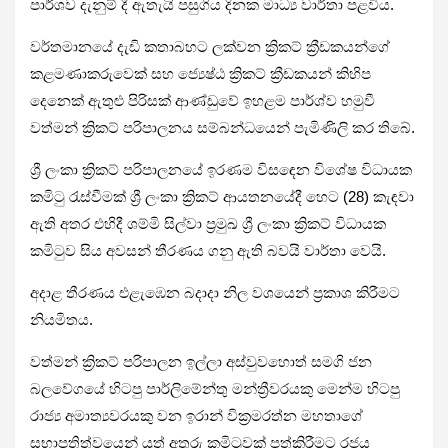
පාර්ශව දැනුම් දී ඇතැයි පසුගිය දිනක මාධ්‍ය වාර්තා පළවිය.
වර්තමානයේ දැඩි කතාබහට ලක්වන ක්‍රිකට් ක්‍රීඩකයන්ගේ
කළමණාකරුවෙක් සහ ජ්‍යෙෂ්ඨ ක්‍රිකට් ක්‍රීඩකයන් කිහිප
දෙනෙක් ඇතුළු පිරිසක් ආණ්ඩුවේ ඉහළම පාර්ශ්ව හමුවී
වත්මන් ක්‍රිකට් පරිපාලනය සම්බන්ධයෙන් පැමිණිලි කර තිබේ.
ශ්‍රී ලංකා ක්‍රිකට් පරිපාලනයේ ඉරණම විසඳෙන විශේෂ විධායක
කමිටු රැස්වීමක් ශ්‍රී ලංකා ක්‍රිකට් ආයතනයේදී හෙට (28) කැඳවා
ඇති අතර එහිදී ශම්මි සිල්වා ප්‍රමුඛ ශ්‍රී ලංකා ක්‍රිකට් විධායක
කමිටුව සිය අවසන් තීරණය ගනු ඇති බවයි වාර්තා වෙයි.
අදාළ තීරණය එළැඹෙන බදාදා නිල වශයෙන් ප්‍රකාශ කිරීමට
නියමිතය.
වත්මන් ක්‍රිකට් පරිපාලන ඉල්ලා අස්වුවහොත් සමගි ජන
බලවේගයේ හිටපු පාර්ලිමේන්තු මන්ත්‍රීවරයකු මෙන්ම හිටපු
රාජ්‍ය අමාත්‍යවරයකු වන ඉරාන් වික්‍රමරත්න මහතාගේ
සභාපතිත්වයෙන් යුත් අතුරු කමිටුවක් පත්කිරීමට රජය