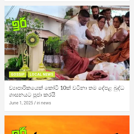
GOSSIP
LOCAL NEWS
ව්‍යාපාරිකයෙක් කෝටි 10ක් වටිනා තම දේපළ බුද්ධ
ශාසනයට පූජා කරයි
June 1, 2025
iri news