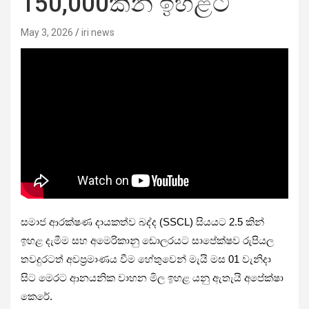
150,000කින් ඉහළට
May 3, 2026
iri news
සමාජ ආරක්ෂණ දායකත්ව බද්ද (SSCL) සියයට 2.5 කින්
ඉහළ දැමීම සහ අමෙරිකානු ඩොලරයට සාපේක්ෂව රුපියල
තවදුරටත් අවප්‍රමාණය වීම හේතුවෙන් මැයි මස 01 වැනිදා
සිට මෙරට ආනයනික වාහන මිල ඉහළ යනු ඇතැයි අපේක්ෂා
කෙරේ.