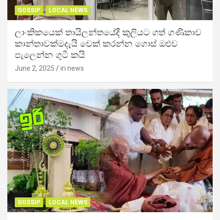
GOSSIP
LOCAL NEWS
ලාංකිකයෙක් තායිලන්තයේදී කුලියට ගත් ගණිකාව
කාන්තාවක්මදැයි චෙක් කරන්න ගොස් ඔළුව
පැලෙන්න ගුටි කයි
June 2, 2025
iri news
GOSSIP
LOCAL NEWS