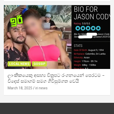
LOCAL NEWS
GOSSIP
ලාංකිකයෙකු අසභ්‍ය චිත්‍රපට රංගනයෙන් පෙරටම –
විදෙස් සමාගම් සමග ගිවිසුම්ගත වෙයි
March 18, 2025
iri news