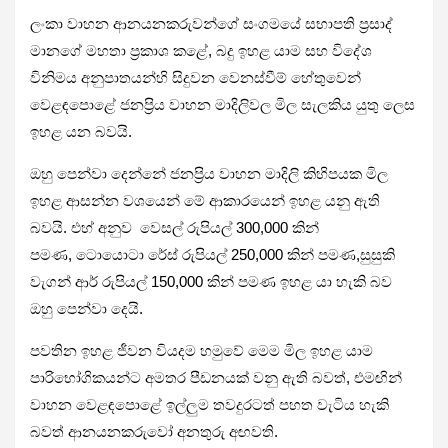
ලංකා වාහන ආනයනකරුවන්ගේ සංගමයේ සභාපති ප්‍රසාද්
මානගේ මහතා ප්‍රකාශ කළේ, බදු ඉහළ යාම සහ විදේශ
විනිමය අනුපාතයන්හි සිදුවන වෙනස්වීම් හේතුවෙන්
වෙළඳපොළේ ජනප්‍රිය වාහන මාදිලිවල මිල සැලකිය යුතු ලෙස
ඉහළ යන බවයි.
ඔහු පෙන්වා දෙන්නේ ජනප්‍රිය වාහන මාදිලි කිහිපයක මිල
ඉහළ ආසන්න වශයෙන් මේ ආකාරයෙන් ඉහළ යනු ඇති
බවයි. එහ් අනුව
වෙසල්
රුපියල් 300,000 කින්
පමණ,
ටොයොටා රේස්
රුපියල් 250,000 කින් පමණ,සුසුකි
වැගන් ආර් රුපියල් 150,000 කින් පමණ ඉහළ යා හැකි බව
ඔහු පෙන්වා දෙයි.
පවතින ඉහළ ජීවන වියදම හමුවේ මෙම මිල ඉහළ යාම
පාරිභෝගිකයන්ට අමතර පීඩනයක් වනු ඇති බවත්, එමඟින්
වාහන වෙළඳපොළේ ඉල්ලුම තවදුරටත් පහත වැටිය හැකි
බවත් ආනයනකරුවෝ අනතුරු අඟවති.