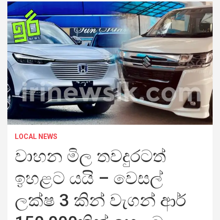
LOCAL NEWS
වාහන මිල තවදුරටත්
ඉහළට යයි – වෙසල්
ලක්ෂ 3 කින් වැගන් ආර්