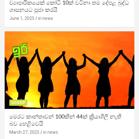
ව්‍යාපාරිකයෙක් කෝටි 10ක් වටිනා තම දේපළ බුද්ධ
ශාසනයට පූජා කරයි
June 1, 2025
iri news
GOSSIP
මෙරට කාන්තාවන් 100කින් 44ක් ක්‍රියාශීලී නැති
බව හෙළිවෙයි
March 27, 2025
iri news