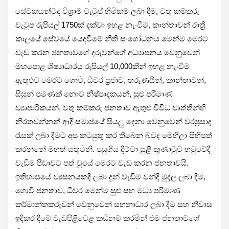
සේවකයන්ටද විශ්‍රාම වැටුප් හිමිකම ලබා දීම, වතු කම්කරු
වැටුප රුපියල් 1750ක් දක්වා ඉහළ නැංවීම, කාන්තාවන් රාත්‍රී
කාලයේ සේවයේ යෙදවීමේ නීති සංශෝධනය මෙන්ම මෙරට
වැඩ කරන ජනතාවගේ දරුවන්ගේ අධ්‍යාපනය වෙනුවෙන්
මහපොළ ශිෂ්‍යාධාරය රුපියල් 10,000කින් ඉහළ නැංවීම
ඇතුළුව මෙරට ගොවි, ධීවර ප්‍රජාව, තරුණයින්, කාන්තාවන්,
සිසුන් පමණක් නොව නිෂ්පාදකයන්, සුළු පරිමාණ
ව්‍යාපාරිකයන්, වතු කම්කරු ජනතාව ඇතුළු විවිධ වෘත්තීන්හි
නිරතවන්නන් ආදී සමාජයේ සියලු දෙනා වෙනුවෙන් වරප්‍රසාද
රැසක් ලබා දීමට අප කටයුතු කර තිබෙන බවද මෙහිලා සිහිපත්
කරන්නේ මහත් සතුටිනි. පසුගිය දිට්වා සුළි කුණාටුව හමුවේදී
වැඩිම පීඩාවට පත් වූයේ මෙරට වැඩ කරන ජනතාවයි.
ඉතිහාසයේ ව්‍යසනයකදී ලබා දුන් වැඩිම වන්දි මුදල ලබා දීම,
ගොවි ජනතාව, ධීවර මෙන්ම සුළු සහ මධ්‍ය පරිමාණ
කර්මාන්තකරුවන් වෙනුවෙන් සහනාධාර ලබා දීම සහ නිවාස
ඉදිකර දීමේ වැඩපිළිවෙළ කඩිනම් කරමින් එම ජනතාවගේ