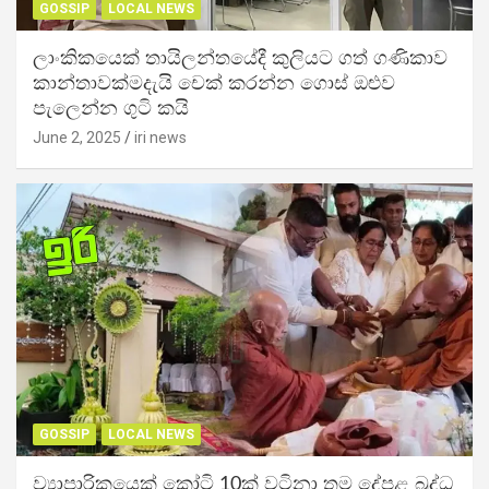
GOSSIP
LOCAL NEWS
ලාංකිකයෙක් තායිලන්තයේදී කුලියට ගත් ගණිකාව
කාන්තාවක්මදැයි චෙක් කරන්න ගොස් ඔළුව
පැලෙන්න ගුටි කයි
June 2, 2025
iri news
GOSSIP
LOCAL NEWS
ව්‍යාපාරිකයෙක් කෝටි 10ක් වටිනා තම දේපළ බුද්ධ