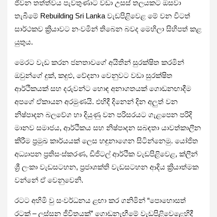
ජීවන තත්ත්වය පැවතුණාට වඩා උසස් තලයකට ඔසවා
තැබීමේ Rebuilding Sri Lanka වැඩපිළිවෙළ මේ වන විටත්
සාර්ථකව ක්‍රියාවට නංවමින් තිබෙන බවද මෙහිලා සිහිපත් කළ
යුතුය.
මෙරට වැඩ කරන ජනතාවගේ අයිතින් සුරක්ෂිත කරමින්
ඔවුන්ගේ දුක්, කදුළු, වේදනා වෙනුවට වඩා සුරක්ෂිත
ආර්ථිකයක් සහ දරුවන්ට හොඳ අනාගතයක් ගොඩනඟාදීම
අපගේ ඒකායන අරමුණයි. එහිදී දිනෙන් දින අලුත් වන
නිෂ්පාදන බලවේග හා දියුණු වන පරිසරයට ගැළපෙන පරිදි
මානව සමාජය, ආර්ථිකය සහ නිෂ්පාදන සබඳතා යාවත්කාලීන
කිරීම ප්‍රමුඛ කාර්යයක් ලෙස හඳුනාගෙන සිටින්නෙමු. යෝජිත
අධ්‍යාපන ප්‍රතිසංස්කරණ, ඩිජිටල් ආර්ථික වැඩපිළිවෙළ, ක්ලීන්
ශ්‍රී ලංකා වැඩසටහන, ප්‍රජාශක්ති වැඩසටහන ආදිය ක්‍රියාත්මක
වන්නේ ඒ වෙනුවෙනි.
රටට අහිමි වු සංවර්ධනය ළඟා කර ගනිමින් “පොහොසත්
රටක් – ලස්සන ජීවිතයක්” ගොඩනැඟීමේ වැඩපිළිවෙළෙහිදී