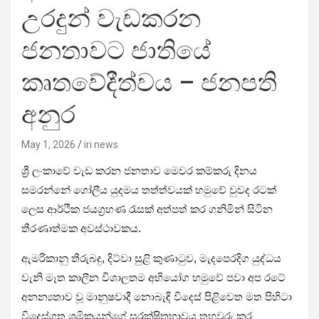
උරදුන් වැඩකරන
ජනතාවට ජාතියේ
කෘතවේදීත්වය – ජනපති
අනුර
May 1, 2026
iri news
ශ්‍රී ලංකාවේ වැඩ කරන ජනතාව මෙවර කම්කරු දිනය
සමරන්නේ ගෝලීය යුදමය තත්ත්වයක් හමුවේ වුවද රටක්
ලෙස ආර්ථික ජයග්‍රහණ රැසක් අත්පත් කර ගනිමින් සිටින
තීරණාත්මක අවස්ථාවකය.
ඇමරිකානු තීරුබදු, දිට්වා සුළි කුණාටුව, මැදපෙරදිග යුද්ධය
වැනි මෑත කාලීන විශාලතම අභියෝග හමුවේ පවා අප රටේ
අනන්‍යතාව වූ මානුෂවාදී නොබැඳි විදෙස් පිළිවෙත මත පිහිටා
විදෙස්ගත ශ්‍රමිකයන්ගේ සුරක්ෂිතභාවය තහවුරු කර