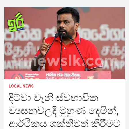
LOCAL NEWS
දිට්වා වැනි ස්වභාවික
ව්‍යසනවලදී මුහුණ දෙමින්,
ආර්ථිකය ශක්තිමත් කිරීමට