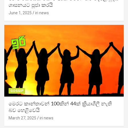
ශාසනයට පූජා කරයි
June 1, 2025
iri news
GOSSIP
මෙරට කාන්තාවන් 100කින් 44ක් ක්‍රියාශීලී නැති
බව හෙළිවෙයි
March 27, 2025
iri news