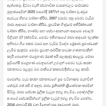
ඇත්තෙමු. දිට්වා වැනි ස්වභාවික ව්‍යසනවලට සාර්ථකව
මුහුණදෙමින් 2025 වසරේදී 1977න් පසු වාර්තා වූ අඩුම
අයවැය හිඟය වාර්තා කිරීම, 2007 වසරට පසු මෙරට වැඩිම
රාජ්‍ය ආදායම වාර්තා කිරීම, ප්‍රාථමික ගිණුමේ අතිරික්තයක්
වාර්තා කිරීම, භාණ්ඩ සහ සේවා අපනයන ආදායම ඩොලර්
බිලියන 17 ඉක්මවීම, මෙරට ඉතිහාසයේ රාජ්‍ය ආදායම් ඉලක්ක
අභිබවා ගිය එකම වසර සහ වැඩිම විදේශ ප්‍රේෂණ ප්‍රමාණයක්
ලැබීම ඇතුළුව මෙරට ප්‍රධාන ආර්ථික සාධක ගණනාවකින්
කැපී පෙනෙන ජයග්‍රහණ රැසක් අපි සලකුණු කළෙමු. මේසා
සුවිශේෂී ජයග්‍රහණ වෙනුවෙන් උර දුන් මෙරට වැඩ කරන
ජනතාවට පළමුව මම ජාතියේ කෘතවේදීත්වය පළ කරමි.
එමෙන්ම, වැඩ කරන ජනතාවගේ ශ්‍රම වටිනාකම මැනවින්
තේරුම් ගත් අපි ඒ අනුව රාජ්‍ය ප්‍රතිපත්ති ක්‍රියාත්මක කරමින්
සිටිමු. රාජ්‍ය සේවක මූලික වැටුප ඉහළ නැංවීම, පෞද්ගලික
අංශයේ සේවකයින්ගේ මූලික වැටුප් ඉහළ නැංවීම මෙන්ම,
2016 ජනවාරි 01 වන දිනෙන් පසු බඳවාගත් රාජ්‍ය