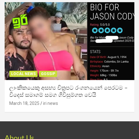
LOCAL NEWS
GOSSIP
ලාංකිකයෙකු අසභ්‍ය චිත්‍රපට රංගනයෙන් පෙරටම –
විදෙස් සමාගම් සමග ගිවිසුම්ගත වෙයි
March 18, 2025
iri news
About Us