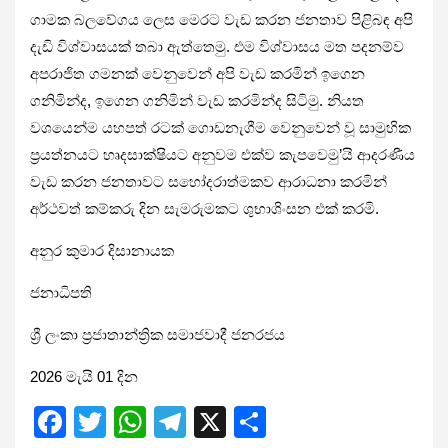
ගාමක බලවේගය ලෙස මෙරට වැඩ කරන ජනතාව පිළිබඳ අපි
දැඩි විශ්වාසයක් තබා ඇත්තෙමු. එම විශ්වාසය මත පදනම්ව
අපරාජිත ගමනක් වෙනුවෙන් අපි වැඩ කරමින් ඉගෙන
ගනිමින්ද, ඉගෙන ගනිමින් වැඩ කරමින්ද සිටිමු. නියත
වශයෙන්ම යහපත් රටක් ගොඩනැගීම වෙනුවෙන් වූ සාමුහික
ප්‍රයත්නයට හෘදසාක්ෂියට අනුවම එක්ව කැපවෙමු’යි ආදරණීය
වැඩ කරන ජනතාවට සහෝදරාත්මකව ආරාධනා කරමින්
අර්ථවත් කම්කරු දින සැමරුමකට ශුභාශිංසන එක් කරමි.
අනුර කුමාර දිසානායක
ජනාධිපති
ශ්‍රී ලංකා ප්‍රජාතාන්ත්‍රික සමාජවාදී ජනරජය
2026 මැයි 01 දින
F
T
W
T
X
S