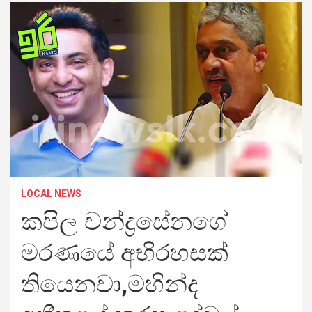
LOCAL NEWS
කපිල චන්ද්‍රසේනගේ
මරණයේ අභිරහසක්
තියෙනවා,මහින්ද