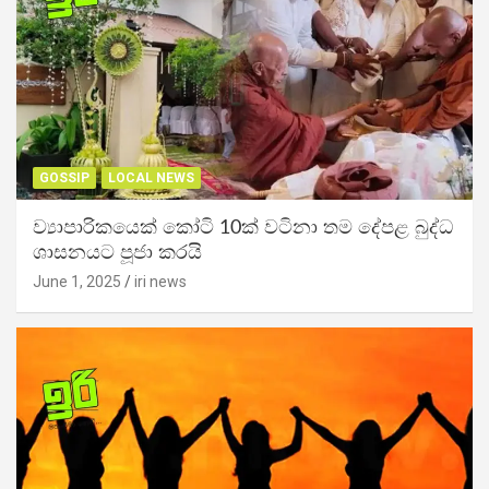
GOSSIP
LOCAL NEWS
ව්‍යාපාරිකයෙක් කෝටි 10ක් වටිනා තම දේපළ බුද්ධ
ශාසනයට පූජා කරයි
June 1, 2025
iri news