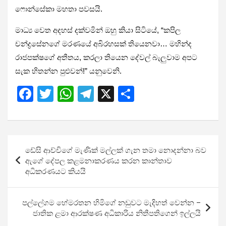
ෆොන්සේකා මහතා පවසයි.
මාධ්‍ය වෙත අදහස් දක්වමින් ඔහු කියා සිටියේ, “කපිල
චන්ද්‍රසේනගේ මරණයේ අබිරහසක් තියෙනවා… මහින්ද
රාජපක්ෂගේ අතීතය, කරලා තියෙන දේවල් බැලුවාම අපට
සැක හිතන්න පුළුවන්!” යනුවෙනි.
F
T
W
T
X
S
a
wi
h
el
h
ce
tt
at
e
ar
b
er
s
gr
e
Post
ඩේසි ආච්චිගේ මැණික් මල්ලක් ගැන තමා නොදන්නා බව
o
A
a
navigation
ඇගේ දේපල කළමනාකරණය කරන කාන්තාව
o
p
m
අධිකරණයට කියයි
k
p
පල්ලේගම හේමරතන හිමිගේ නඩුවට මැදිහත් වෙන්න –
ජාතික ළමා ආරක්ෂණ අධිකාරිය නිතීපතිගෙන් ඉල්ලයි