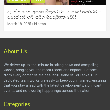
LOCAL NEWS
GOSSIP
ලාංකිකයෙකු අසභ්‍ය චිත්‍රපට රංගනයෙන් පෙරටම –
විදෙස් සමාගම් සමග ගිවිසුම්ගත වෙයි
March 18, 2025
iri news
About Us
We deliver up-to-the-minute breaking news and compelling
videos, bringing you the most recent and impactful stories
from every corner of the beautiful island of Sri Lanka. Our
dedicated team works tirelessly to keep you informed, ensuring
that you stay ahead with the latest developments, significant
events, and noteworthy happenings across the nation.
Categories