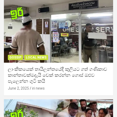
GOSSIP
LOCAL NEWS
ලාංකිකයෙක් තායිලන්තයේදී කුලියට ගත් ගණිකාව
කාන්තාවක්මදැයි චෙක් කරන්න ගොස් ඔළුව
පැලෙන්න ගුටි කයි
June 2, 2025
iri news