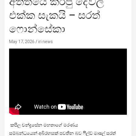
අතීතයේ කරපු දේවල්
එක්ක සැකයි – සරත්
ෆොන්සේකා
May 17, 2026
iri news
කපිල චන්ද්‍රසේන මහතාගේ මරණය
සම්බන්ධයෙන් අබිරහසක් පවතින බව ෆීල්ඩ් මාෂල් සරත්