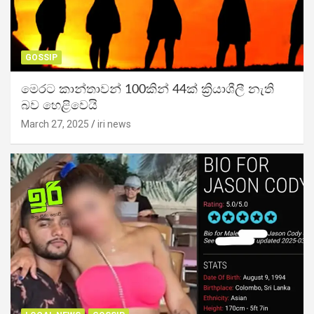
GOSSIP
මෙරට කාන්තාවන් 100කින් 44ක් ක්‍රියාශීලී නැති
බව හෙළිවෙයි
March 27, 2025
iri news