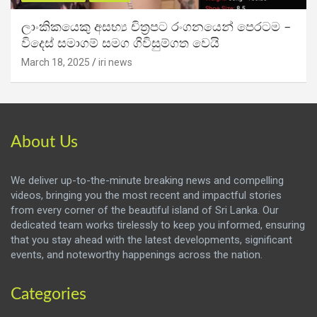
ලාංකිකයෙකු අසභ්‍ය චිත්‍රපට රංගනයෙන් පෙරටම –
විදෙස් සමාගම් සමග ගිවිසුම්ගත වෙයි
March 18, 2025
iri news
About Us
We deliver up-to-the-minute breaking news and compelling
videos, bringing you the most recent and impactful stories
from every corner of the beautiful island of Sri Lanka. Our
dedicated team works tirelessly to keep you informed, ensuring
that you stay ahead with the latest developments, significant
events, and noteworthy happenings across the nation.
Categories