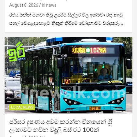
August 8, 2026
iri news
රජය මඟින් පනවා තිබූ උපරිම සිල්ලර මිල ඉක්මවා රතු නාඩු
සහල් වෙළෙඳපොළට නිකුත් කිරීමේ චෝදනාවට වරදකරු…
LOCAL NEWS
පරිසර දූෂණය අවම කරන්න චීනයෙන් ශ්‍රී
ලංකාවට නවීන විදුලි බස් රථ 100ක්