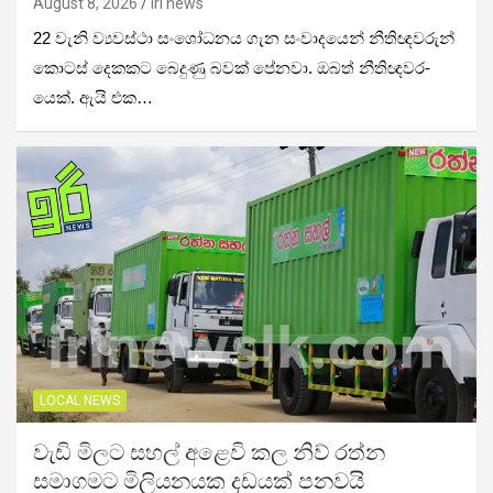
August 8, 2026
iri news
22 වැනි ව්‍යවස්ථා සංශෝ­ධ­නය ගැන සංවා­ද­යෙන් නීති­ඥ­ව­රුන්
කොටස් දෙක­කට බෙදුණු බවක් පේනවා. ඔබත් නීති­ඥ­ව­ර­
යෙක්. ඇයි එක…
LOCAL NEWS
වැඩි මිලට සහල් අළෙවි කල නිව් රත්න
සමාගමට මිලියනයක දඩයක් පනවයි