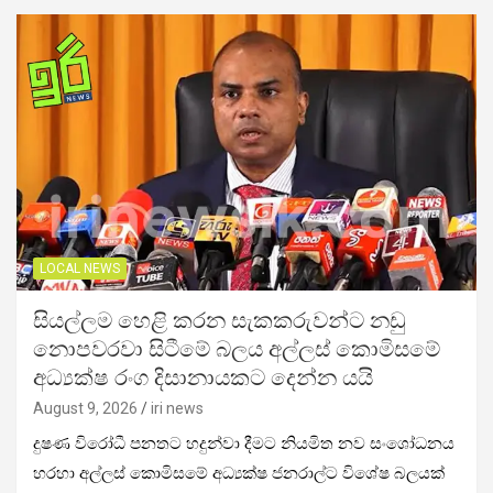
LOCAL NEWS
සියල්ලම හෙළි කරන සැකකරුවන්ට නඩු
නොපවරවා සිටීමේ බලය අල්ලස් කොමිසමේ
අධ්‍යක්ෂ රංග දිසානායකට දෙන්න යයි
August 9, 2026
iri news
දුෂණ විරෝධී පනතට හදුන්වා දීමට නියමිත නව සංශෝධනය
හරහා අල්ලස් කොමිසමේ අධ්‍යක්ෂ ජනරාල්ට විශේෂ බලයක්