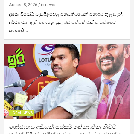
August 8, 2026
iri news
දූෂණ විරෝධී වැඩපිළිවෙළ සම්බන්ධයෙන් සමාජය තුළ වැරදි
අර්ථකථන ඇති නොකළ යුතු බව එක්සත් ජාතික පක්ෂයේ
සභාපති…
LOCAL NEWS
ගෝඨාභය අඩියක් පස්සට ගත්තා,ඒක නිවට