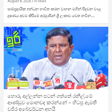
August 8, 2026
iri news
සාම්ප්‍රදායික ඉන්ධන භාවිත කරන වාහන මගින් සිදුවන වායු
දූෂණය අවම කිරීමේ අරමුණින් ශ්‍රී ලංකාව වෙත නවීන…
LOCAL NEWS
හොරු අල්ලන්න පටන් ගත්තේ රනිල්,මේ
ආණ්ඩුව මොනවද කරන්නේ – හිටපු ඇමති
වජිර අබේවර්ධන අහයි