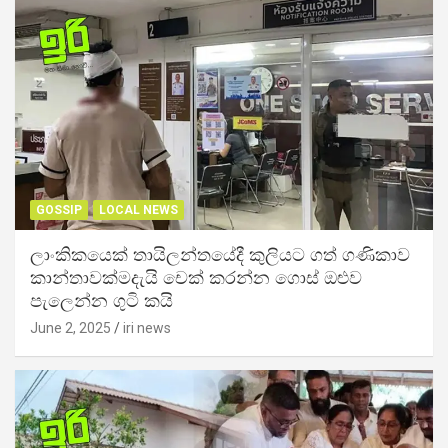
GOSSIP
LOCAL NEWS
ලාංකිකයෙක් තායිලන්තයේදී කුලියට ගත් ගණිකාව
කාන්තාවක්මදැයි චෙක් කරන්න ගොස් ඔළුව
පැලෙන්න ගුටි කයි
June 2, 2025
iri news