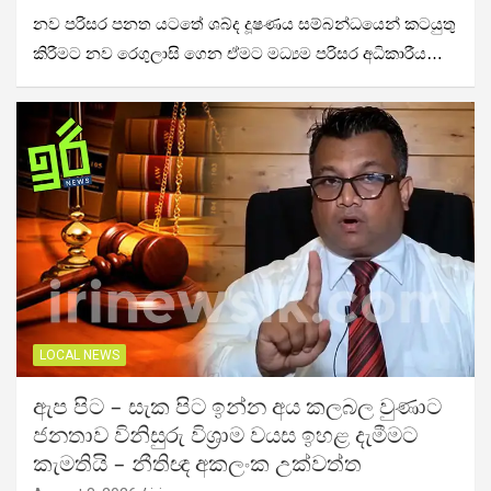
නව පරිසර පනත යටතේ ශබ්ද දූෂණය සම්බන්ධයෙන් කටයුතු
කිරීමට නව රෙගුලාසි ගෙන ඒමට මධ්‍යම පරිසර අධිකාරීය…
LOCAL NEWS
ඇප පිට – සැක පිට ඉන්න අය කල­බල වුණාට
ජන­තාව විනිසුරු විශ්‍රාම වයස ඉහළ දැමීමට
කැමතියි – නීතිඥ අක­ලංක උක්වත්ත