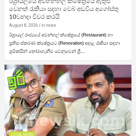
ඊශ්‍රායලයේ අවහන්හල් ක්ෂේත්‍රයේ ඇතුළු
වෙනත් රැකියා සදහා වෙබ් අඩවිය අගෝස්තු
10වනදා විවර කරයි
August 8, 2026
iri news
ඊශ්‍රායල් රාජ්‍යයේ අවන්හල් ක්ෂේත්‍රයේ (Restaurant) හා
ප්‍රතිසංස්කරණ ක්ෂේත්‍රයට (Renovation) අදාළ රැකියා සඳහා
ශ්‍රමිකයින් තෝරාගැනීම වෙනුවෙන් ශ්‍රී…
LOCAL NEWS