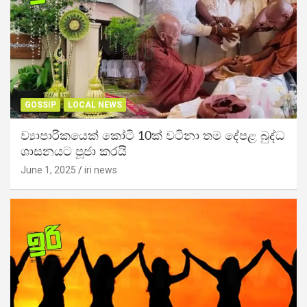
GOSSIP
LOCAL NEWS
ව්‍යාපාරිකයෙක් කෝටි 10ක් වටිනා තම දේපළ බුද්ධ
ශාසනයට පූජා කරයි
June 1, 2025
iri news