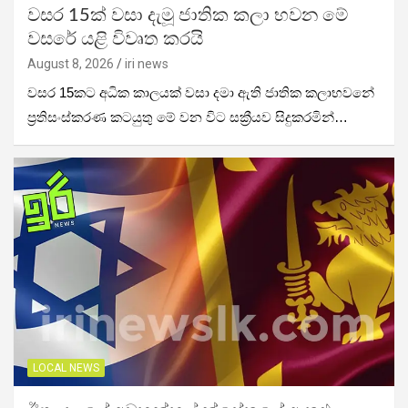
වසර 15ක් වසා දැමූ ජාතික කලා භවන මේ
වසරේ යළි විවෘත කරයි
August 8, 2026
iri news
වසර 15කට අධික කාලයක් වසා දමා ඇති ජාතික කලාභවනේ
ප්‍රතිසංස්කරණ කටයුතු මේ වන විට සක්‍රීයව සිදුකරමින්…
LOCAL NEWS