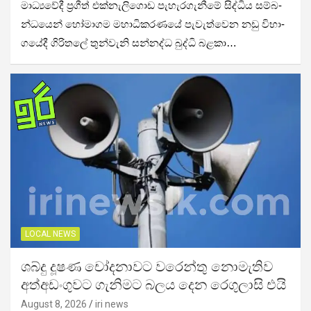
මාධ්‍ය­වේදී ප්‍රගීත් එක්නැ­ලි­ගොඩ පැහැ­ර­ගැ­නීමේ සිද්ධිය සම්බ­
න්ධ­යෙන් හෝමා­ගම මහා­ධි­ක­ර­ණයේ පැවැ­ත්වෙන නඩු විභා­
ග­යේදී ගිරි­තලේ තුන්වැනි සන්නද්ධ බුද්ධි බළකා…
LOCAL NEWS
ශබ්දු දූෂණ චෝදනාවට වරෙන්තු නොමැතිව
අත්අඩංගුවට ගැනිමට බලය දෙන රෙගුලාසි එයි
August 8, 2026
iri news