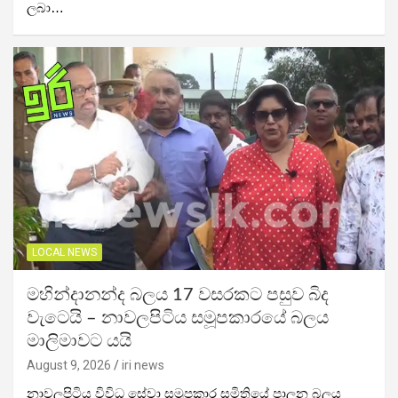
ලබා…
LOCAL NEWS
මහින්දානන්ද බලය 17 වසරකට පසුව බිද
වැටෙයි – නාවලපිටිය සමූපකාරයේ බලය
මාලිමාවට යයි
August 9, 2026
iri news
නාවලපිටිය විවිධ සේවා සමුපකාර සමිතියේ පාලන බලය