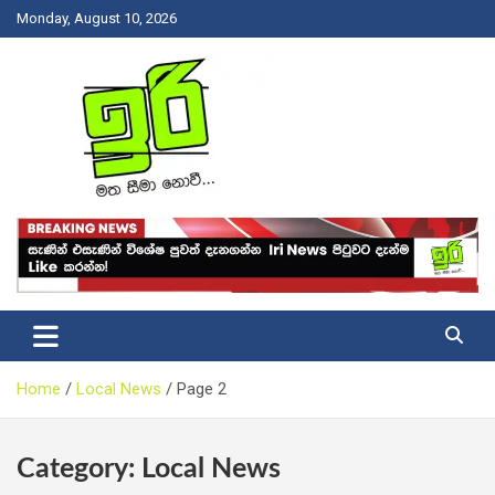
Skip
Monday, August 10, 2026
to
content
Latest News Srilanka
Iri News
Home
Local News
Page 2
Category:
Local News