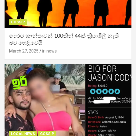
GOSSIP
මෙරට කාන්තාවන් 100කින් 44ක් ක්‍රියාශීලී නැති
බව හෙළිවෙයි
March 27, 2025
iri news
LOCAL NEWS
GOSSIP