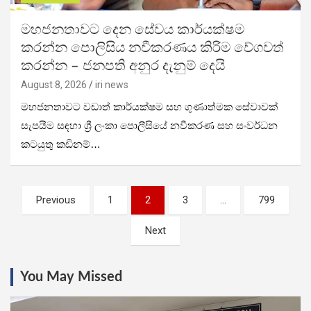
මහජනතාවට දෙන සේවය කාර්යක්ෂම
කරන්න පොලිසිය නවීකරණය කිරිම වේගවත්
කරන්න – ජනපති අනුර දැනුම් දෙයි
August 8, 2026
iri news
මහජනතාවට වඩාත් කාර්යක්ෂම සහ ගුණාත්මක සේවාවක්
සැපයීම සඳහා ශ්‍රී ලංකා පොලීසියේ නවීකරණ සහ සංවර්ධන
කටයුතු කඩිනම්…
Posts
Previous
1
2
3
…
799
pagination
Next
You May Missed