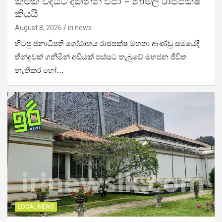
කමක් විදියට දකින්න එපා – නාමල් රාජපක්ෂ
කියයි
August 8, 2026
iri news
හිටපු ජනාධිපති ගෝඨාභය රාජපක්ෂ මහතා ආණ්ඩු සමයේදී
තීන්දුවක් ගනිමින් අඩියක් පස්සට තැබුවේ මහජන ජීවිත
නැතිකර හෝ…
LOCAL NEWS