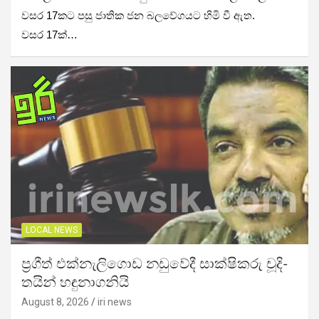
වසර 17කට පසු ජාතික ජන බලවේගයට හිමි වී ඇත.
වසර 17ක්…
LOCAL NEWS
ප්‍රගීත් එක්නැ­ලි­ගොඩ නඩු­වේදී සාක්ෂි­කරු චූදි­
ත­යින් හඳු­නා­ගනියි
August 8, 2026
iri news