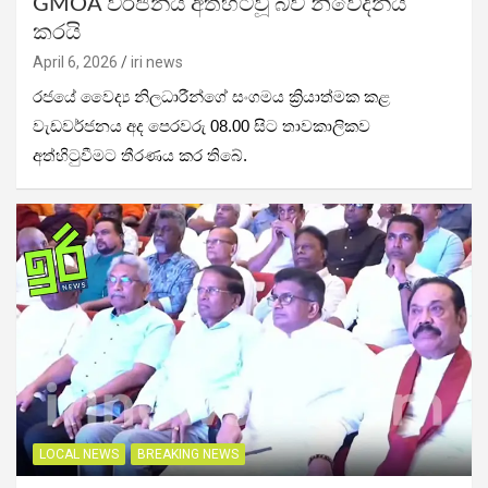
GMOA වර්ජනය අත්හිටවූ බව නිවේදනය
කරයි
April 6, 2026
iri news
රජයේ වෛද්‍ය නිලධාරීන්ගේ සංගමය ක්‍රියාත්මක කළ
වැඩවර්ජනය අද පෙරවරු 08.00 සිට තාවකාලිකව
අත්හිටුවීමට තීරණය කර තිබේ.
LOCAL NEWS
BREAKING NEWS