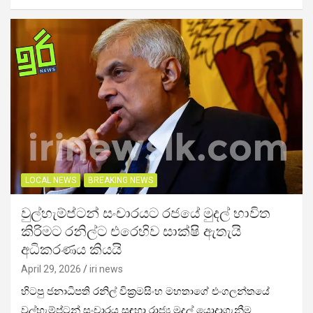
LOCAL NEWS
BREAKING NEWS
වුල්හැම්ප්ටන් සංචාරයට රජයේ මුදල් භාවිත
කිරිමට රනිල්ට එරෙහිව සාක්ෂි ඇතැයි
අධිකරණය කියයි
April 29, 2026
iri news
හිටපු ජනාධිපති රනිල් වික්‍රමසිංහ මහතාගේ එංගලන්තයේ
වුල්හැම්ප්ටන් සංචාරය සඳහා රාජ්‍ය මුදල් යොදාගැනීම