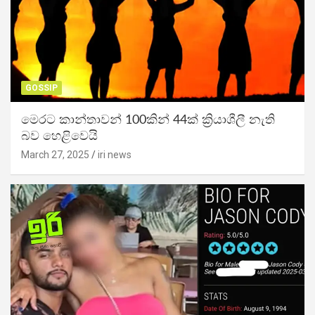
GOSSIP
මෙරට කාන්තාවන් 100කින් 44ක් ක්‍රියාශීලී නැති
බව හෙළිවෙයි
March 27, 2025
iri news