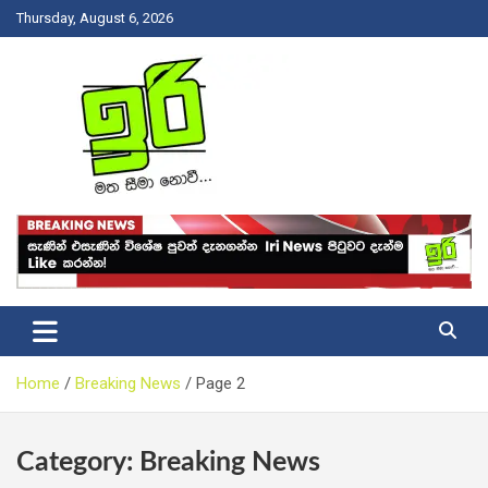
Skip
Thursday, August 6, 2026
to
content
Latest News Srilanka
Iri News
Home
Breaking News
Page 2
Category:
Breaking News