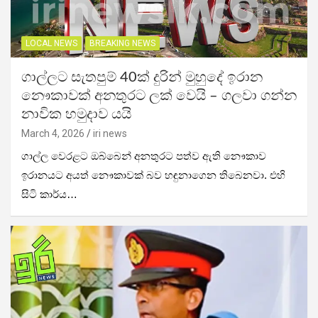
LOCAL NEWS
BREAKING NEWS
ගාල්ලට සැතපුම් 40ක් දුරින් මුහුදේ ඉරාන
නෞකාවක් අනතුරට ලක් වෙයි – ගලවා ගන්න
නාවික හමුදාව යයි
March 4, 2026
iri news
ගාල්ල වෙරළට ඔබ්බෙන් අනතුරට පත්ව ඇති නෞකාව
ඉරානයට අයත් නෞකාවක් බව හඳුනාගෙන තිබෙනවා. එහි
සිටි කාර්ය…