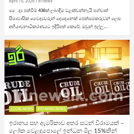
April 10, 2026
iri news
ෛද්‍ය පත්වීම් 436ක් ලබාදීම වළක්වන්නැයි පශ්චාත්
සීමාවාසික වෛද්‍යවරුන් දෙදෙනෙක් පෙත්සමකරුවන් ලෙස
අභියාචනාධිකරණයට ඉදිරිපත් කෙරේ. ඔවුන් ඉල්ලූ…
LOCAL NEWS
BREAKING NEWS
ඉරානය සහ ඇමරිකාව අතර සටන් විරාමයක් –
ලෝක වෙළදපොලේ ඉන්ධන මිල 15%කින්