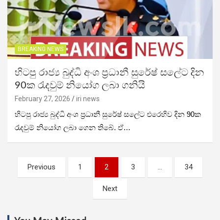
BREAKING NEWS
හිටපු රාජ්‍ය බුද්ධි අංශ ප්‍රධානී සුරේෂ් සලේට දින
90ක රැදවුම් නියෝග ලබා ගනියි
February 27, 2026
iri news
හිටපු රාජ්‍ය බුද්ධි අංශ ප්‍රධානී සුරේෂ් සලේට එරෙහිව දින 90ක
රැදවුම් නියෝග ලබා ගෙන තිබේ. ඒ…
Posts
Previous
1
2
3
…
34
pagination
Next