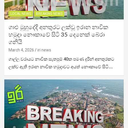
LOCAL NEWS
BREAKING NEWS
ගාළු මුහුදේදි අනතුරට ලක්වූ ඉරාන නාවික
හමුදා නෞකාවේ සිටි 35 දෙනෙක් බේරා
ගනියි
March 4, 2026
iri news
ගාල්ල වරායට නාවික සැතපුම් 40ක පමණ දුරින් අනතුරකට
ලක්ව ඇති ඉරාන නාවික හමුදාවට අයත් නෞකාවේ සිටි…