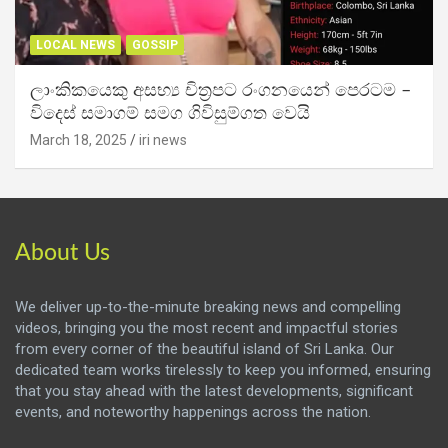
LOCAL NEWS
GOSSIP
ලාංකිකයෙකු අසභ්‍ය චිත්‍රපට රංගනයෙන් පෙරටම –
විදෙස් සමාගම් සමග ගිවිසුම්ගත වෙයි
March 18, 2025
iri news
About Us
We deliver up-to-the-minute breaking news and compelling
videos, bringing you the most recent and impactful stories
from every corner of the beautiful island of Sri Lanka. Our
dedicated team works tirelessly to keep you informed, ensuring
that you stay ahead with the latest developments, significant
events, and noteworthy happenings across the nation.