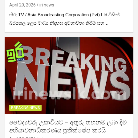
April 20, 2026
iri news
හිරු TV / Asia Broadcasting Corporation (Pvt) Ltd විසින්
බරපතල ලෙස මාධ්‍ය නිදහස අවභාවිතා කිරීම සහ…
BREAKING NEWS
වෛද්‍යවරු උසාවියට – අතුරු තහනම ලබා දීම
අභියාචනාධිකරණය ප්‍රතික්ෂේප කරයි