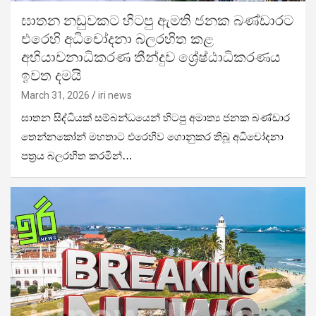
ඝාතන නඩුවකට හිටපු ඇමති ජනක බණ්ඩාරට
එරෙහි අධිචෝදනා බලරහිත කළ
අභියාචනාධිකරණ තීන්දුව ශ්‍රේෂ්ඨාධිකරණය
ඉවත දමයි
March 31, 2026
iri news
ඝාතන සිද්ධියක් සම්බන්ධයෙන් හිටපු අමාත්‍ය ජනක බණ්ඩාර
තෙන්නකෝන් මහතාට එරෙහිව ගොනුකර තිබූ අධිචෝදනා
පත්‍රය බලරහිත කරමින්…