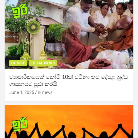
GOSSIP
LOCAL NEWS
ව්‍යාපාරිකයෙක් කෝටි 10ක් වටිනා තම දේපළ බුද්ධ
ශාසනයට පූජා කරයි
June 1, 2025
iri news