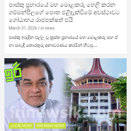
පාස්කු ප්‍රහාරයේ මහ මොළකරු හෙලි කරන
ගම්මන්පිලගේ පොත එළිදැක්වීමේ අවස්ථාවට
ගෝඨාභය රාජපක්ෂත් එයි
March 31, 2026
iri news
පාස්කු ඉරුදින එල්ල වූ ත්‍රස්ත ප්‍රහාරයේ මහ මොළකරු සහ ඒ
හා සබැඳි තොරතුරු අනාවරණය කරමින් හිටපු…
LOCAL NEWS
BREAKING NEWS