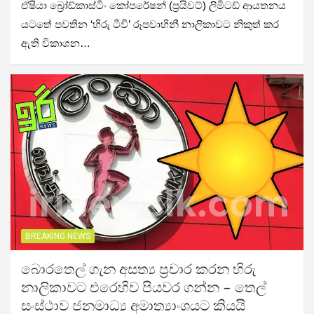
ඒෂියා බ්‍රෝඩ්කාස්ටිං කෝපරේෂන් (ප්‍රයිවට්) ලිමිටඩ් ආයතනය
යටතේ පවතින ‘හිරු ටීවී’ රූපවාහිනී නාලිකාවට නිකුත් කර
ඇති විකාශන…
BREAKING NEWS
බොරතෙල් ගැන අසත්‍ය ප්‍රචාර කරන හිරු
නාලිකාවට එරෙහිව පියවර ගන්න – තෙල්
සංස්ථාව ජනමාධ්‍ය අමාත්‍යාංශයට කියයි