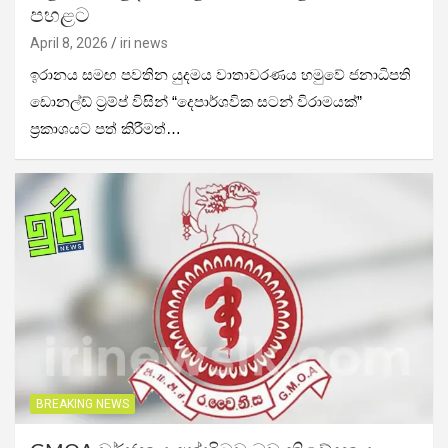
පහළට
April 8, 2026
iri news
ඉරානය සමඟ පවතින යුදමය වාතාවරණය හමුවේ ජනාධිපති
ඩොනල්ඩ් ට්‍රම්ප් විසින් “දෙපාර්ශවික සටන් විරාමයක්”
ප්‍රකාශයට පත් කිරීමත්…
BREAKING NEWS