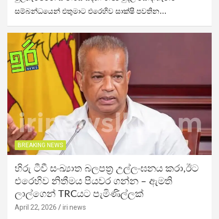
සම්බන්ධයෙන් එතුමාට එරෙහිව සාක්ෂි පවතින…
BREAKING NEWS
හිරු ටීවී සංඛ්‍යාත බලපත්‍ර උල්ලංඝනය කරා,ඊට
එරෙහිව නිතීමය පියවර ගන්න – ඇමති
ලාල්ගෙන් TRCයට පැමිණිල්ලක්
April 22, 2026
iri news