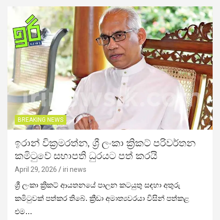
BREAKING NEWS
ඉරාන් වික්‍රමරත්න, ශ්‍රී ලංකා ක්‍රිකට් පරිවර්තන
කමිටුවේ සභාපති ධුරයට පත් කරයි
April 29, 2026
iri news
ශ්‍රී ලංකා ක්‍රිකට් ආයතනයේ පාලන කටයුතු සඳහා අතුරු
කමිටුවක් පත්කර තිබේ. ක්‍රීඩා අමාත්‍යවරයා විසින් පත්කළ
එම…